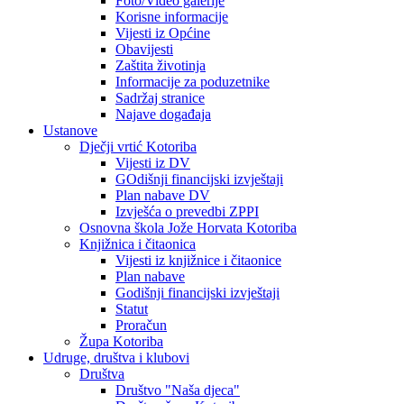
Foto/Video galerije
Korisne informacije
Vijesti iz Općine
Obavijesti
Zaštita životinja
Informacije za poduzetnike
Sadržaj stranice
Najave događaja
Ustanove
Dječji vrtić Kotoriba
Vijesti iz DV
GOdišnji financijski izvještaji
Plan nabave DV
Izvješća o prevedbi ZPPI
Osnovna škola Jože Horvata Kotoriba
Knjižnica i čitaonica
Vijesti iz knjižnice i čitaonice
Plan nabave
Godišnji financijski izvještaji
Statut
Proračun
Župa Kotoriba
Udruge, društva i klubovi
Društva
Društvo "Naša djeca"