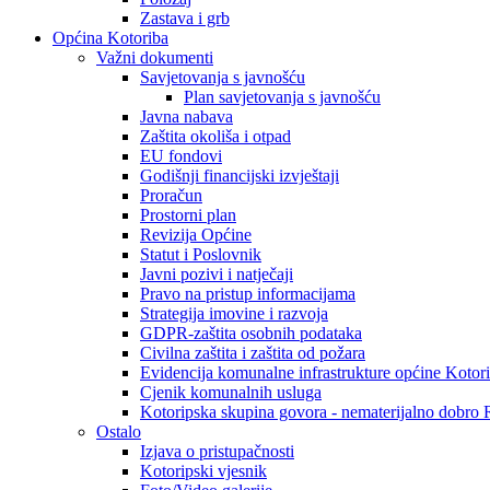
Zastava i grb
Općina Kotoriba
Važni dokumenti
Savjetovanja s javnošću
Plan savjetovanja s javnošću
Javna nabava
Zaštita okoliša i otpad
EU fondovi
Godišnji financijski izvještaji
Proračun
Prostorni plan
Revizija Općine
Statut i Poslovnik
Javni pozivi i natječaji
Pravo na pristup informacijama
Strategija imovine i razvoja
GDPR-zaštita osobnih podataka
Civilna zaštita i zaštita od požara
Evidencija komunalne infrastrukture općine Kotor
Cjenik komunalnih usluga
Kotoripska skupina govora - nematerijalno dobro
Ostalo
Izjava o pristupačnosti
Kotoripski vjesnik