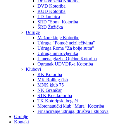
Društvo žena Kotoriba
DVD Kotoriba
KUD Kotoriba
LD Jarebica
SRD "Som" Kotoriba
ŠRD Žužička
Udruge
Mažoretkinje Kotoribe
Udruga "Pomoć neizlječivima"
Udruga Roma "Za bolje sutra"
Udruga umirovljenika
Limena glazba Općine Kotoriba
Ogranak UDVDR-a Kotoriba
Klubovi
KK Kotoriba
MK Rolling fish
MNK klub 75
NK Graničar
STK Kos-kotoriba
TK Kotoripski begači
Motonautički klub "Mura" Kotoriba
Financiranje udruga, društva i klubova
Groblje
Kontakt