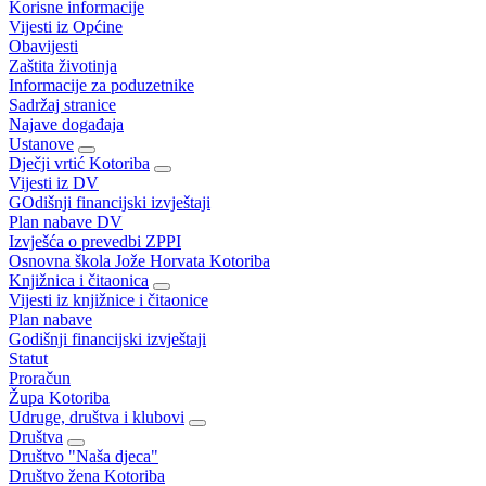
Korisne informacije
Vijesti iz Općine
Obavijesti
Zaštita životinja
Informacije za poduzetnike
Sadržaj stranice
Najave događaja
Ustanove
Dječji vrtić Kotoriba
Vijesti iz DV
GOdišnji financijski izvještaji
Plan nabave DV
Izvješća o prevedbi ZPPI
Osnovna škola Jože Horvata Kotoriba
Knjižnica i čitaonica
Vijesti iz knjižnice i čitaonice
Plan nabave
Godišnji financijski izvještaji
Statut
Proračun
Župa Kotoriba
Udruge, društva i klubovi
Društva
Društvo "Naša djeca"
Društvo žena Kotoriba