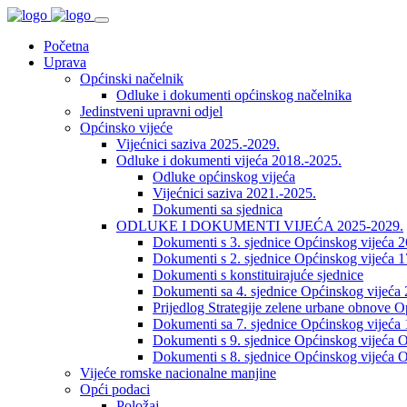
Početna
Uprava
Općinski načelnik
Odluke i dokumenti općinskog načelnika
Jedinstveni upravni odjel
Općinsko vijeće
Vijećnici saziva 2025.-2029.
Odluke i dokumenti vijeća 2018.-2025.
Odluke općinskog vijeća
Vijećnici saziva 2021.-2025.
Dokumenti sa sjednica
ODLUKE I DOKUMENTI VIJEĆA 2025-2029.
Dokumenti s 3. sjednice Općinskog vijeća 
Dokumenti s 2. sjednice Općinskog vijeća 1
Dokumenti s konstituirajuće sjednice
Dokumenti sa 4. sjednice Općinskog vijeća 
Prijedlog Strategije zelene urbane obnove 
Dokumenti sa 7. sjednice Općinskog vijeća 
Dokumenti s 9. sjednice Općinskog vijeća O
Dokumenti s 8. sjednice Općinskog vijeća O
Vijeće romske nacionalne manjine
Opći podaci
Položaj