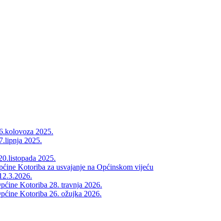
26.kolovoza 2025.
7.lipnja 2025.
20.listopada 2025.
Općine Kotoriba za usvajanje na Općinskom vijeću
12.3.2026.
pćine Kotoriba 28. travnja 2026.
pćine Kotoriba 26. ožujka 2026.