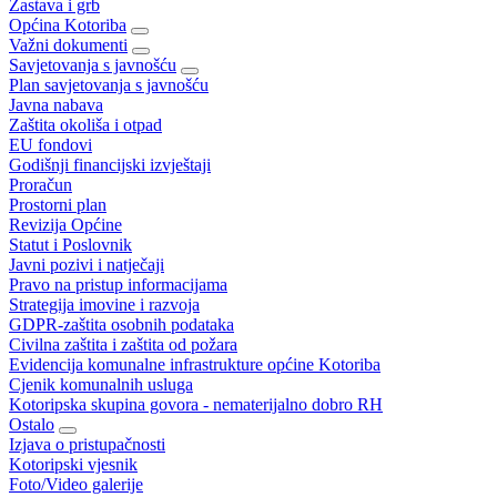
Zastava i grb
Općina Kotoriba
Važni dokumenti
Savjetovanja s javnošću
Plan savjetovanja s javnošću
Javna nabava
Zaštita okoliša i otpad
EU fondovi
Godišnji financijski izvještaji
Proračun
Prostorni plan
Revizija Općine
Statut i Poslovnik
Javni pozivi i natječaji
Pravo na pristup informacijama
Strategija imovine i razvoja
GDPR-zaštita osobnih podataka
Civilna zaštita i zaštita od požara
Evidencija komunalne infrastrukture općine Kotoriba
Cjenik komunalnih usluga
Kotoripska skupina govora - nematerijalno dobro RH
Ostalo
Izjava o pristupačnosti
Kotoripski vjesnik
Foto/Video galerije