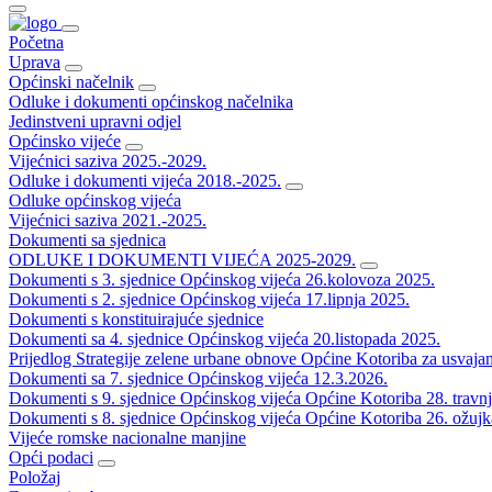
Početna
Uprava
Općinski načelnik
Odluke i dokumenti općinskog načelnika
Jedinstveni upravni odjel
Općinsko vijeće
Vijećnici saziva 2025.-2029.
Odluke i dokumenti vijeća 2018.-2025.
Odluke općinskog vijeća
Vijećnici saziva 2021.-2025.
Dokumenti sa sjednica
ODLUKE I DOKUMENTI VIJEĆA 2025-2029.
Dokumenti s 3. sjednice Općinskog vijeća 26.kolovoza 2025.
Dokumenti s 2. sjednice Općinskog vijeća 17.lipnja 2025.
Dokumenti s konstituirajuće sjednice
Dokumenti sa 4. sjednice Općinskog vijeća 20.listopada 2025.
Prijedlog Strategije zelene urbane obnove Općine Kotoriba za usvaja
Dokumenti sa 7. sjednice Općinskog vijeća 12.3.2026.
Dokumenti s 9. sjednice Općinskog vijeća Općine Kotoriba 28. travn
Dokumenti s 8. sjednice Općinskog vijeća Općine Kotoriba 26. ožujk
Vijeće romske nacionalne manjine
Opći podaci
Položaj