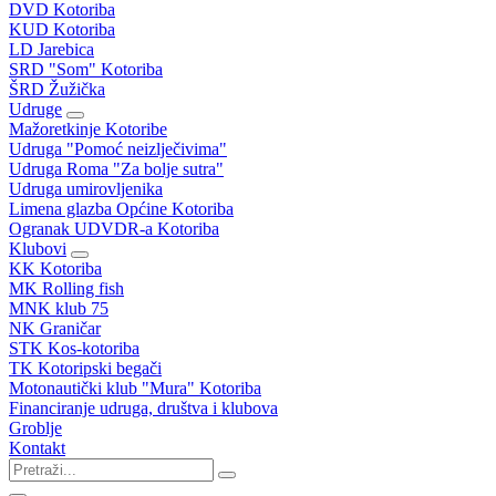
DVD Kotoriba
KUD Kotoriba
LD Jarebica
SRD "Som" Kotoriba
ŠRD Žužička
Udruge
Mažoretkinje Kotoribe
Udruga "Pomoć neizlječivima"
Udruga Roma "Za bolje sutra"
Udruga umirovljenika
Limena glazba Općine Kotoriba
Ogranak UDVDR-a Kotoriba
Klubovi
KK Kotoriba
MK Rolling fish
MNK klub 75
NK Graničar
STK Kos-kotoriba
TK Kotoripski begači
Motonautički klub "Mura" Kotoriba
Financiranje udruga, društva i klubova
Groblje
Kontakt