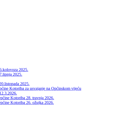
26.kolovoza 2025.
7.lipnja 2025.
20.listopada 2025.
Općine Kotoriba za usvajanje na Općinskom vijeću
12.3.2026.
pćine Kotoriba 28. travnja 2026.
pćine Kotoriba 26. ožujka 2026.