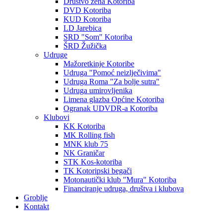
Društvo žena Kotoriba
DVD Kotoriba
KUD Kotoriba
LD Jarebica
SRD "Som" Kotoriba
ŠRD Žužička
Udruge
Mažoretkinje Kotoribe
Udruga "Pomoć neizlječivima"
Udruga Roma "Za bolje sutra"
Udruga umirovljenika
Limena glazba Općine Kotoriba
Ogranak UDVDR-a Kotoriba
Klubovi
KK Kotoriba
MK Rolling fish
MNK klub 75
NK Graničar
STK Kos-kotoriba
TK Kotoripski begači
Motonautički klub "Mura" Kotoriba
Financiranje udruga, društva i klubova
Groblje
Kontakt