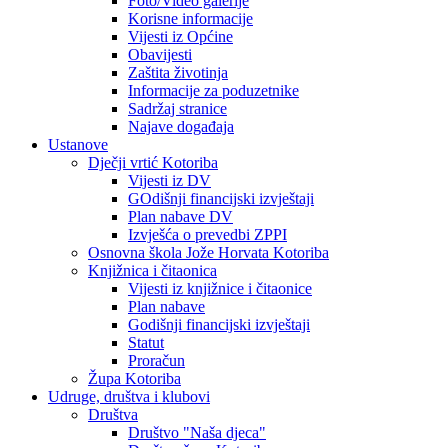
Foto/Video galerije
Korisne informacije
Vijesti iz Općine
Obavijesti
Zaštita životinja
Informacije za poduzetnike
Sadržaj stranice
Najave događaja
Ustanove
Dječji vrtić Kotoriba
Vijesti iz DV
GOdišnji financijski izvještaji
Plan nabave DV
Izvješća o prevedbi ZPPI
Osnovna škola Jože Horvata Kotoriba
Knjižnica i čitaonica
Vijesti iz knjižnice i čitaonice
Plan nabave
Godišnji financijski izvještaji
Statut
Proračun
Župa Kotoriba
Udruge, društva i klubovi
Društva
Društvo "Naša djeca"