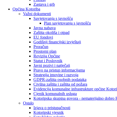
Zastava i grb
Općina Kotoriba
Važni dokumenti
Savjetovanja s javnošću
Plan savjetovanja s javnošću
Javna nabava
Zaštita okoliša i otpad
EU fondovi
Godišnji financijski izvještaji
Proračun
Prostorni plan
Revizija Općine
Statut i Poslovnik
Javni pozivi i natječaji
Pravo na pristup informacijama
Strategija imovine i razvoja
GDPR-zaštita osobnih podataka
Civilna zaštita i zaštita od požara
Evidencija komunalne infrastrukture općine Kotor
Cjenik komunalnih usluga
Kotoripska skupina govora - nematerijalno dobro
Ostalo
Izjava o pristupačnosti
Kotoripski vjesnik