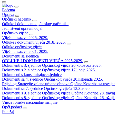
Početna
Uprava
Općinski načelnik
Odluke i dokumenti općinskog načelnika
Jedinstveni upravni odjel
Općinsko vijeće
Vijećnici saziva 2025.-2029.
Odluke i dokumenti vijeća 2018.-2025.
Odluke općinskog vijeća
Vijećnici saziva 2021.-2025.
Dokumenti sa sjednica
ODLUKE I DOKUMENTI VIJEĆA 2025-2029.
Dokumenti s 3. sjednice Općinskog vijeća 26.kolovoza 2025.
Dokumenti s 2. sjednice Općinskog vijeća 17.lipnja 2025.
Dokumenti s konstituirajuće sjednice
Dokumenti sa 4. sjednice Općinskog vijeća 20.listopada 2025.
Prijedlog Strategije zelene urbane obnove Općine Kotoriba za usvaja
Dokumenti sa 7. sjednice Općinskog vijeća 12.3.2026.
Dokumenti s 9. sjednice Općinskog vijeća Općine Kotoriba 28. travn
Dokumenti s 8. sjednice Općinskog vijeća Općine Kotoriba 26. ožujk
Vijeće romske nacionalne manjine
Opći podaci
Položaj