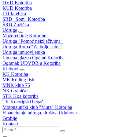
DVD Kotoriba
KUD Kotoriba
LD Jarebica
SRD "Som" Kotoriba
ŠRD Žužička
Udruge
Mažoretkinje Kotoribe
Udruga "Pomoć neizlječivima"
Udruga Roma "Za bolje sutra"
Udruga umirovljenika
Limena glazba Općine Kotoriba
Ogranak UDVDR-a Kotoriba
Klubovi
KK Kotoriba
MK Rolling fish
MNK klub 75
NK Graničar
STK Kos-kotoriba
TK Kotoripski begači
Motonautički klub "Mura" Kotoriba
Financiranje udruga, društva i klubova
Groblje
Kontakt