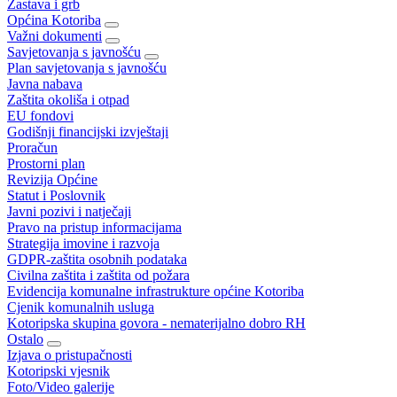
Zastava i grb
Općina Kotoriba
Važni dokumenti
Savjetovanja s javnošću
Plan savjetovanja s javnošću
Javna nabava
Zaštita okoliša i otpad
EU fondovi
Godišnji financijski izvještaji
Proračun
Prostorni plan
Revizija Općine
Statut i Poslovnik
Javni pozivi i natječaji
Pravo na pristup informacijama
Strategija imovine i razvoja
GDPR-zaštita osobnih podataka
Civilna zaštita i zaštita od požara
Evidencija komunalne infrastrukture općine Kotoriba
Cjenik komunalnih usluga
Kotoripska skupina govora - nematerijalno dobro RH
Ostalo
Izjava o pristupačnosti
Kotoripski vjesnik
Foto/Video galerije