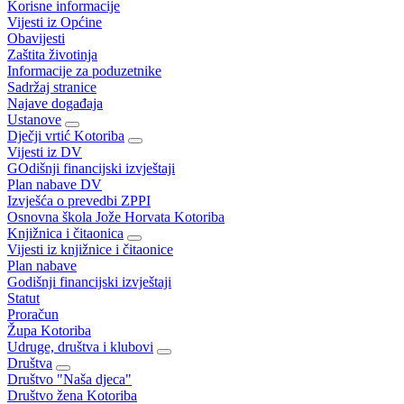
Korisne informacije
Vijesti iz Općine
Obavijesti
Zaštita životinja
Informacije za poduzetnike
Sadržaj stranice
Najave događaja
Ustanove
Dječji vrtić Kotoriba
Vijesti iz DV
GOdišnji financijski izvještaji
Plan nabave DV
Izvješća o prevedbi ZPPI
Osnovna škola Jože Horvata Kotoriba
Knjižnica i čitaonica
Vijesti iz knjižnice i čitaonice
Plan nabave
Godišnji financijski izvještaji
Statut
Proračun
Župa Kotoriba
Udruge, društva i klubovi
Društva
Društvo "Naša djeca"
Društvo žena Kotoriba