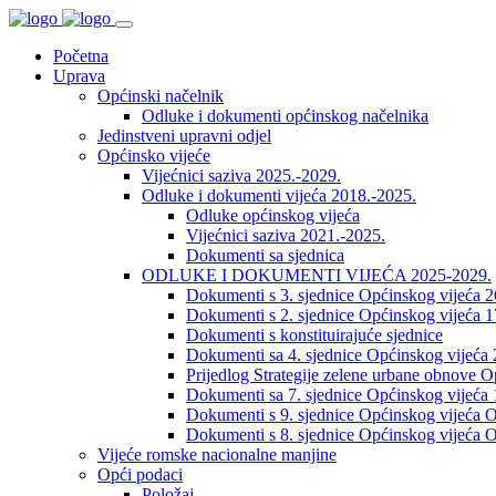
Početna
Uprava
Općinski načelnik
Odluke i dokumenti općinskog načelnika
Jedinstveni upravni odjel
Općinsko vijeće
Vijećnici saziva 2025.-2029.
Odluke i dokumenti vijeća 2018.-2025.
Odluke općinskog vijeća
Vijećnici saziva 2021.-2025.
Dokumenti sa sjednica
ODLUKE I DOKUMENTI VIJEĆA 2025-2029.
Dokumenti s 3. sjednice Općinskog vijeća 
Dokumenti s 2. sjednice Općinskog vijeća 1
Dokumenti s konstituirajuće sjednice
Dokumenti sa 4. sjednice Općinskog vijeća 
Prijedlog Strategije zelene urbane obnove 
Dokumenti sa 7. sjednice Općinskog vijeća 
Dokumenti s 9. sjednice Općinskog vijeća O
Dokumenti s 8. sjednice Općinskog vijeća O
Vijeće romske nacionalne manjine
Opći podaci
Položaj