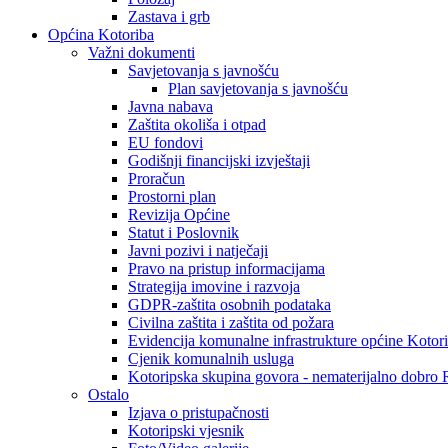
Zastava i grb
Općina Kotoriba
Važni dokumenti
Savjetovanja s javnošću
Plan savjetovanja s javnošću
Javna nabava
Zaštita okoliša i otpad
EU fondovi
Godišnji financijski izvještaji
Proračun
Prostorni plan
Revizija Općine
Statut i Poslovnik
Javni pozivi i natječaji
Pravo na pristup informacijama
Strategija imovine i razvoja
GDPR-zaštita osobnih podataka
Civilna zaštita i zaštita od požara
Evidencija komunalne infrastrukture općine Kotor
Cjenik komunalnih usluga
Kotoripska skupina govora - nematerijalno dobro
Ostalo
Izjava o pristupačnosti
Kotoripski vjesnik