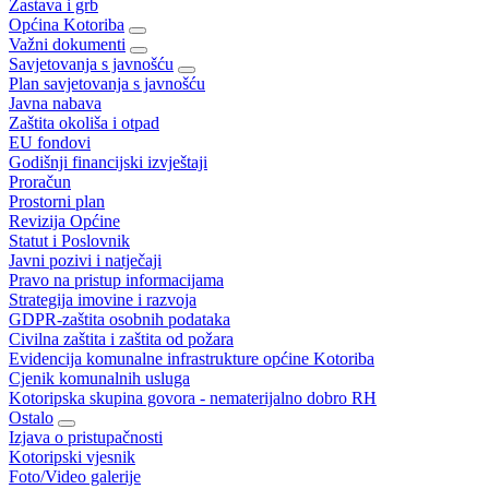
Zastava i grb
Općina Kotoriba
Važni dokumenti
Savjetovanja s javnošću
Plan savjetovanja s javnošću
Javna nabava
Zaštita okoliša i otpad
EU fondovi
Godišnji financijski izvještaji
Proračun
Prostorni plan
Revizija Općine
Statut i Poslovnik
Javni pozivi i natječaji
Pravo na pristup informacijama
Strategija imovine i razvoja
GDPR-zaštita osobnih podataka
Civilna zaštita i zaštita od požara
Evidencija komunalne infrastrukture općine Kotoriba
Cjenik komunalnih usluga
Kotoripska skupina govora - nematerijalno dobro RH
Ostalo
Izjava o pristupačnosti
Kotoripski vjesnik
Foto/Video galerije