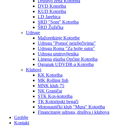
Društvo žena Kotoriba
DVD Kotoriba
KUD Kotoriba
LD Jarebica
SRD "Som" Kotoriba
ŠRD Žužička
Udruge
Mažoretkinje Kotoribe
Udruga "Pomoć neizlječivima"
Udruga Roma "Za bolje sutra"
Udruga umirovljenika
Limena glazba Općine Kotoriba
Ogranak UDVDR-a Kotoriba
Klubovi
KK Kotoriba
MK Rolling fish
MNK klub 75
NK Graničar
STK Kos-kotoriba
TK Kotoripski begači
Motonautički klub "Mura" Kotoriba
Financiranje udruga, društva i klubova
Groblje
Kontakt