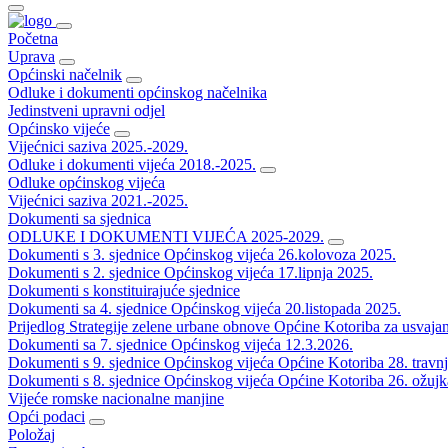
Početna
Uprava
Općinski načelnik
Odluke i dokumenti općinskog načelnika
Jedinstveni upravni odjel
Općinsko vijeće
Vijećnici saziva 2025.-2029.
Odluke i dokumenti vijeća 2018.-2025.
Odluke općinskog vijeća
Vijećnici saziva 2021.-2025.
Dokumenti sa sjednica
ODLUKE I DOKUMENTI VIJEĆA 2025-2029.
Dokumenti s 3. sjednice Općinskog vijeća 26.kolovoza 2025.
Dokumenti s 2. sjednice Općinskog vijeća 17.lipnja 2025.
Dokumenti s konstituirajuće sjednice
Dokumenti sa 4. sjednice Općinskog vijeća 20.listopada 2025.
Prijedlog Strategije zelene urbane obnove Općine Kotoriba za usvaja
Dokumenti sa 7. sjednice Općinskog vijeća 12.3.2026.
Dokumenti s 9. sjednice Općinskog vijeća Općine Kotoriba 28. travn
Dokumenti s 8. sjednice Općinskog vijeća Općine Kotoriba 26. ožujk
Vijeće romske nacionalne manjine
Opći podaci
Položaj