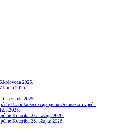
26.kolovoza 2025.
7.lipnja 2025.
20.listopada 2025.
Općine Kotoriba za usvajanje na Općinskom vijeću
12.3.2026.
pćine Kotoriba 28. travnja 2026.
pćine Kotoriba 26. ožujka 2026.