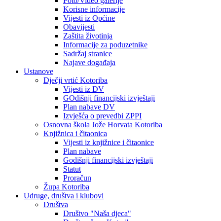
Foto/Video galerije
Korisne informacije
Vijesti iz Općine
Obavijesti
Zaštita životinja
Informacije za poduzetnike
Sadržaj stranice
Najave događaja
Ustanove
Dječji vrtić Kotoriba
Vijesti iz DV
GOdišnji financijski izvještaji
Plan nabave DV
Izvješća o prevedbi ZPPI
Osnovna škola Jože Horvata Kotoriba
Knjižnica i čitaonica
Vijesti iz knjižnice i čitaonice
Plan nabave
Godišnji financijski izvještaji
Statut
Proračun
Župa Kotoriba
Udruge, društva i klubovi
Društva
Društvo "Naša djeca"