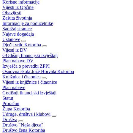
Korisne informacije
Vijesti iz Općine
Obavijesti
Zaštita životinja
Informacije za poduzetnike
Sadržaj stranice
Najave događaja
Ustanove
Dječji vrtić Kotoriba
Vijesti iz DV
GOdišnji financijski izvještaji
Plan nabave DV
Izvješća o prevedbi ZPPI
Osnovna škola Jože Horvata Kotoriba
Knjižnica i čitaonica
Vijesti iz knjižnice i čitaonice
Plan nabave
Godišnji financijski izvještaji
Statut
Proračun
Župa Kotoriba
Udruge, društva i klubovi
Društva
Društvo "Naša djeca"
Društvo žena Kotoriba