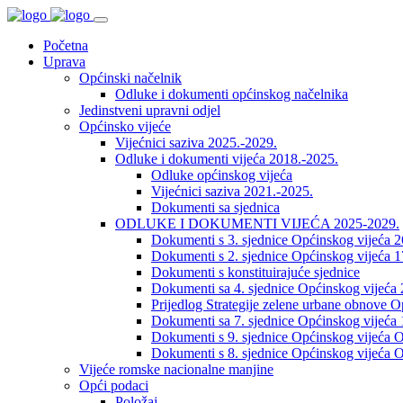
Početna
Uprava
Općinski načelnik
Odluke i dokumenti općinskog načelnika
Jedinstveni upravni odjel
Općinsko vijeće
Vijećnici saziva 2025.-2029.
Odluke i dokumenti vijeća 2018.-2025.
Odluke općinskog vijeća
Vijećnici saziva 2021.-2025.
Dokumenti sa sjednica
ODLUKE I DOKUMENTI VIJEĆA 2025-2029.
Dokumenti s 3. sjednice Općinskog vijeća 
Dokumenti s 2. sjednice Općinskog vijeća 1
Dokumenti s konstituirajuće sjednice
Dokumenti sa 4. sjednice Općinskog vijeća 
Prijedlog Strategije zelene urbane obnove 
Dokumenti sa 7. sjednice Općinskog vijeća 
Dokumenti s 9. sjednice Općinskog vijeća O
Dokumenti s 8. sjednice Općinskog vijeća O
Vijeće romske nacionalne manjine
Opći podaci
Položaj