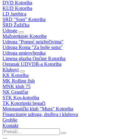
DVD Kotoriba
KUD Kotoriba
LD Jarebica
SRD "Som" Kotoriba
ŠRD Žužička
Udruge
Mažoretkinje Kotoribe
Udruga "Pomoć neizlječivima"
Udruga Roma "Za bolje sutra"
Udruga umirovljenika
Limena glazba Općine Kotoriba
Ogranak UDVDR-a Kotoriba
Klubovi
KK Kotoriba
MK Rolling fish
MNK klub 75
NK Graničar
STK Kos-kotoriba
TK Kotoripski begači
Motonautički klub "Mura" Kotoriba
Financiranje udruga, društva i klubova
Groblje
Kontakt