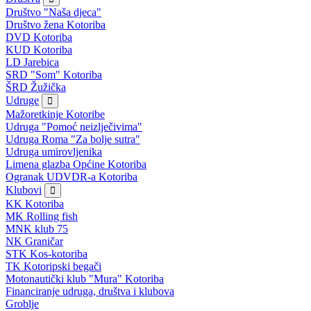
Društvo "Naša djeca"
Društvo žena Kotoriba
DVD Kotoriba
KUD Kotoriba
LD Jarebica
SRD "Som" Kotoriba
ŠRD Žužička
Udruge
Mažoretkinje Kotoribe
Udruga "Pomoć neizlječivima"
Udruga Roma "Za bolje sutra"
Udruga umirovljenika
Limena glazba Općine Kotoriba
Ogranak UDVDR-a Kotoriba
Klubovi
KK Kotoriba
MK Rolling fish
MNK klub 75
NK Graničar
STK Kos-kotoriba
TK Kotoripski begači
Motonautički klub "Mura" Kotoriba
Financiranje udruga, društva i klubova
Groblje