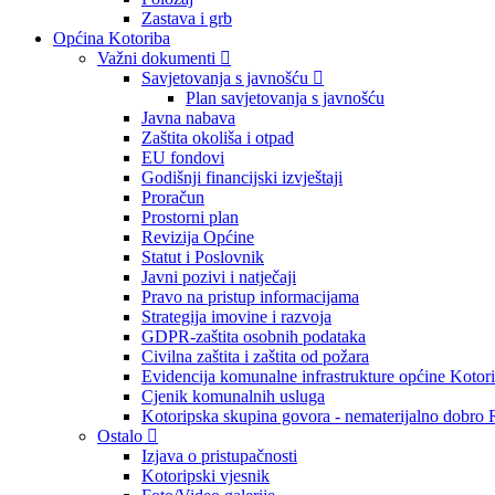
Zastava i grb
Općina Kotoriba
Važni dokumenti
Savjetovanja s javnošću
Plan savjetovanja s javnošću
Javna nabava
Zaštita okoliša i otpad
EU fondovi
Godišnji financijski izvještaji
Proračun
Prostorni plan
Revizija Općine
Statut i Poslovnik
Javni pozivi i natječaji
Pravo na pristup informacijama
Strategija imovine i razvoja
GDPR-zaštita osobnih podataka
Civilna zaštita i zaštita od požara
Evidencija komunalne infrastrukture općine Kotor
Cjenik komunalnih usluga
Kotoripska skupina govora - nematerijalno dobro
Ostalo
Izjava o pristupačnosti
Kotoripski vjesnik