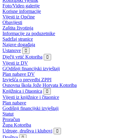
Kotoripski vjesnik
Foto/Video galerije
Korisne informacije
Vijesti iz Općine
Obavijesti
Zaštita životinja
Informacije za poduzetnike
Sadržaj stranice
Najave događaja
Ustanove
Dječji vrtić Kotoriba
Vijesti iz DV
GOdišnji financijski izvještaji
Plan nabave DV
Izvješća o prevedbi ZPPI
Osnovna škola Jože Horvata Kotoriba
Knjižnica i čitaonica
Vijesti iz knjižnice i čitaonice
Plan nabave
Godišnji financijski izvještaji
Statut
Proračun
Župa Kotoriba
Udruge, društva i klubovi
Društva