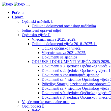
Početna
Uprava
Općinski načelnik
Odluke i dokumenti općinskog načelnika
Jedinstveni upravni odjel
Općinsko vijeće
Vijećnici saziva 2025.-2029.
Odluke i dokumenti vijeća 2018.-2025.
Odluke općinskog vijeća
Vijećnici saziva 2021.-2025.
Dokumenti sa sjednica
ODLUKE I DOKUMENTI VIJEĆA 2025-2029.
Dokumenti s 3. sjednice Općinskog vijeća 
Dokumenti s 2. sjednice Općinskog vijeća 1
Dokumenti s konstituirajuće sjednice
Dokumenti sa 4. sjednice Općinskog vijeća 
Prijedlog Strategije zelene urbane obnove 
Dokumenti sa 7. sjednice Općinskog vijeća 
Dokumenti s 9. sjednice Općinskog vijeća O
Dokumenti s 8. sjednice Općinskog vijeća O
Vijeće romske nacionalne manjine
Opći podaci
Položaj