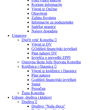
Foto/Video galerije
Korisne informacije
Vijesti iz Općine
Obavijesti
Zaštita životinja
Informacije za poduzetnike
Sadržaj stranice
Najave događaja
Ustanove
Dječji vrtić Kotoriba
Vijesti iz DV
GOdišnji financijski izvještaji
Plan nabave DV
Izvješća o prevedbi ZPPI
Osnovna škola Jože Horvata Kotoriba
Knjižnica i čitaonica
Vijesti iz knjižnice i čitaonice
Plan nabave
Godišnji financijski izvještaji
Statut
Proračun
Župa Kotoriba
Udruge, društva i klubovi
Društva
Društvo "Naša djeca"