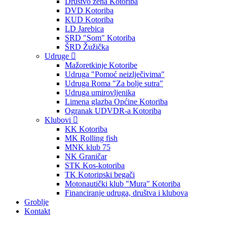
Društvo žena Kotoriba
DVD Kotoriba
KUD Kotoriba
LD Jarebica
SRD "Som" Kotoriba
ŠRD Žužička
Udruge
Mažoretkinje Kotoribe
Udruga "Pomoć neizlječivima"
Udruga Roma "Za bolje sutra"
Udruga umirovljenika
Limena glazba Općine Kotoriba
Ogranak UDVDR-a Kotoriba
Klubovi
KK Kotoriba
MK Rolling fish
MNK klub 75
NK Graničar
STK Kos-kotoriba
TK Kotoripski begači
Motonautički klub "Mura" Kotoriba
Financiranje udruga, društva i klubova
Groblje
Kontakt