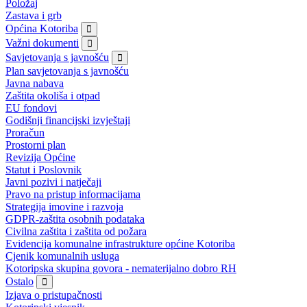
Položaj
Zastava i grb
Općina Kotoriba
Važni dokumenti
Savjetovanja s javnošću
Plan savjetovanja s javnošću
Javna nabava
Zaštita okoliša i otpad
EU fondovi
Godišnji financijski izvještaji
Proračun
Prostorni plan
Revizija Općine
Statut i Poslovnik
Javni pozivi i natječaji
Pravo na pristup informacijama
Strategija imovine i razvoja
GDPR-zaštita osobnih podataka
Civilna zaštita i zaštita od požara
Evidencija komunalne infrastrukture općine Kotoriba
Cjenik komunalnih usluga
Kotoripska skupina govora - nematerijalno dobro RH
Ostalo
Izjava o pristupačnosti