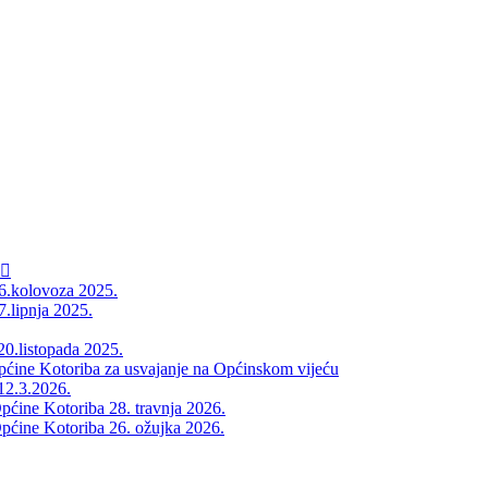
26.kolovoza 2025.
7.lipnja 2025.
20.listopada 2025.
Općine Kotoriba za usvajanje na Općinskom vijeću
12.3.2026.
pćine Kotoriba 28. travnja 2026.
pćine Kotoriba 26. ožujka 2026.