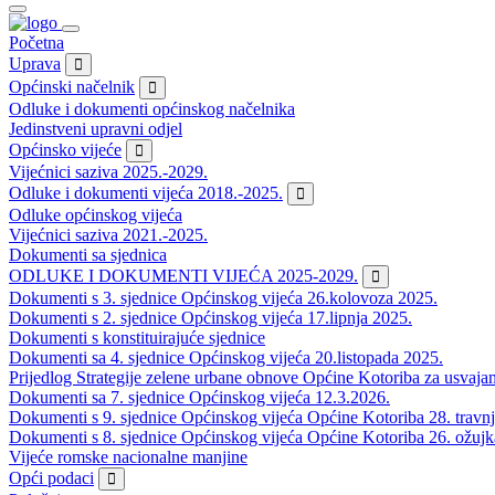
Početna
Uprava
Općinski načelnik
Odluke i dokumenti općinskog načelnika
Jedinstveni upravni odjel
Općinsko vijeće
Vijećnici saziva 2025.-2029.
Odluke i dokumenti vijeća 2018.-2025.
Odluke općinskog vijeća
Vijećnici saziva 2021.-2025.
Dokumenti sa sjednica
ODLUKE I DOKUMENTI VIJEĆA 2025-2029.
Dokumenti s 3. sjednice Općinskog vijeća 26.kolovoza 2025.
Dokumenti s 2. sjednice Općinskog vijeća 17.lipnja 2025.
Dokumenti s konstituirajuće sjednice
Dokumenti sa 4. sjednice Općinskog vijeća 20.listopada 2025.
Prijedlog Strategije zelene urbane obnove Općine Kotoriba za usvaja
Dokumenti sa 7. sjednice Općinskog vijeća 12.3.2026.
Dokumenti s 9. sjednice Općinskog vijeća Općine Kotoriba 28. travn
Dokumenti s 8. sjednice Općinskog vijeća Općine Kotoriba 26. ožujk
Vijeće romske nacionalne manjine
Opći podaci