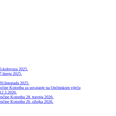
26.kolovoza 2025.
7.lipnja 2025.
20.listopada 2025.
Općine Kotoriba za usvajanje na Općinskom vijeću
12.3.2026.
pćine Kotoriba 28. travnja 2026.
pćine Kotoriba 26. ožujka 2026.