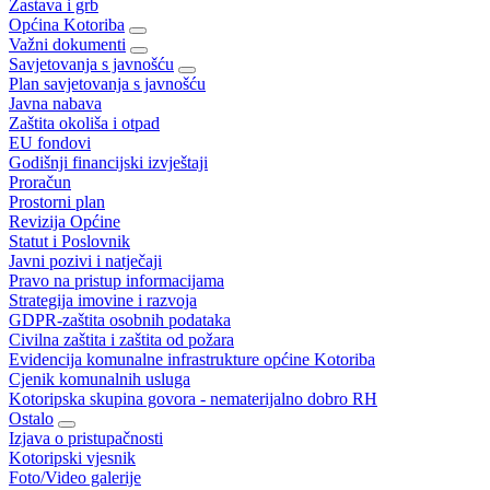
Zastava i grb
Općina Kotoriba
Važni dokumenti
Savjetovanja s javnošću
Plan savjetovanja s javnošću
Javna nabava
Zaštita okoliša i otpad
EU fondovi
Godišnji financijski izvještaji
Proračun
Prostorni plan
Revizija Općine
Statut i Poslovnik
Javni pozivi i natječaji
Pravo na pristup informacijama
Strategija imovine i razvoja
GDPR-zaštita osobnih podataka
Civilna zaštita i zaštita od požara
Evidencija komunalne infrastrukture općine Kotoriba
Cjenik komunalnih usluga
Kotoripska skupina govora - nematerijalno dobro RH
Ostalo
Izjava o pristupačnosti
Kotoripski vjesnik
Foto/Video galerije