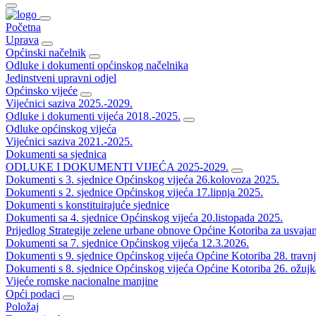
Početna
Uprava
Općinski načelnik
Odluke i dokumenti općinskog načelnika
Jedinstveni upravni odjel
Općinsko vijeće
Vijećnici saziva 2025.-2029.
Odluke i dokumenti vijeća 2018.-2025.
Odluke općinskog vijeća
Vijećnici saziva 2021.-2025.
Dokumenti sa sjednica
ODLUKE I DOKUMENTI VIJEĆA 2025-2029.
Dokumenti s 3. sjednice Općinskog vijeća 26.kolovoza 2025.
Dokumenti s 2. sjednice Općinskog vijeća 17.lipnja 2025.
Dokumenti s konstituirajuće sjednice
Dokumenti sa 4. sjednice Općinskog vijeća 20.listopada 2025.
Prijedlog Strategije zelene urbane obnove Općine Kotoriba za usvaja
Dokumenti sa 7. sjednice Općinskog vijeća 12.3.2026.
Dokumenti s 9. sjednice Općinskog vijeća Općine Kotoriba 28. travn
Dokumenti s 8. sjednice Općinskog vijeća Općine Kotoriba 26. ožujk
Vijeće romske nacionalne manjine
Opći podaci
Položaj