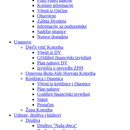
Foto/Video galerije
Korisne informacije
Vijesti iz Općine
Obavijesti
Zaštita životinja
Informacije za poduzetnike
Sadržaj stranice
Najave događaja
Ustanove
Dječji vrtić Kotoriba
Vijesti iz DV
GOdišnji financijski izvještaji
Plan nabave DV
Izvješća o prevedbi ZPPI
Osnovna škola Jože Horvata Kotoriba
Knjižnica i čitaonica
Vijesti iz knjižnice i čitaonice
Plan nabave
Godišnji financijski izvještaji
Statut
Proračun
Župa Kotoriba
Udruge, društva i klubovi
Društva
Društvo "Naša djeca"