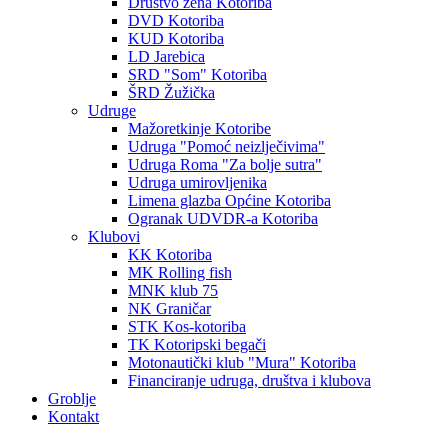
Društvo žena Kotoriba
DVD Kotoriba
KUD Kotoriba
LD Jarebica
SRD "Som" Kotoriba
ŠRD Žužička
Udruge
Mažoretkinje Kotoribe
Udruga "Pomoć neizlječivima"
Udruga Roma "Za bolje sutra"
Udruga umirovljenika
Limena glazba Općine Kotoriba
Ogranak UDVDR-a Kotoriba
Klubovi
KK Kotoriba
MK Rolling fish
MNK klub 75
NK Graničar
STK Kos-kotoriba
TK Kotoripski begači
Motonautički klub "Mura" Kotoriba
Financiranje udruga, društva i klubova
Groblje
Kontakt