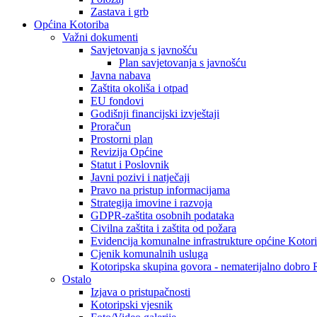
Zastava i grb
Općina Kotoriba
Važni dokumenti
Savjetovanja s javnošću
Plan savjetovanja s javnošću
Javna nabava
Zaštita okoliša i otpad
EU fondovi
Godišnji financijski izvještaji
Proračun
Prostorni plan
Revizija Općine
Statut i Poslovnik
Javni pozivi i natječaji
Pravo na pristup informacijama
Strategija imovine i razvoja
GDPR-zaštita osobnih podataka
Civilna zaštita i zaštita od požara
Evidencija komunalne infrastrukture općine Kotor
Cjenik komunalnih usluga
Kotoripska skupina govora - nematerijalno dobro
Ostalo
Izjava o pristupačnosti
Kotoripski vjesnik