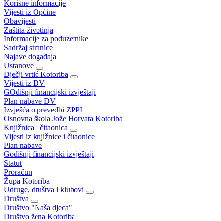
Korisne informacije
Vijesti iz Općine
Obavijesti
Zaštita životinja
Informacije za poduzetnike
Sadržaj stranice
Najave događaja
Ustanove
Dječji vrtić Kotoriba
Vijesti iz DV
GOdišnji financijski izvještaji
Plan nabave DV
Izvješća o prevedbi ZPPI
Osnovna škola Jože Horvata Kotoriba
Knjižnica i čitaonica
Vijesti iz knjižnice i čitaonice
Plan nabave
Godišnji financijski izvještaji
Statut
Proračun
Župa Kotoriba
Udruge, društva i klubovi
Društva
Društvo "Naša djeca"
Društvo žena Kotoriba