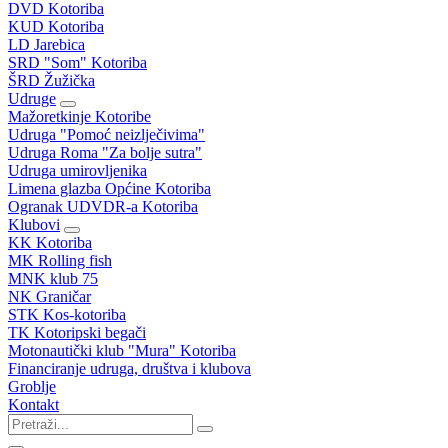
DVD Kotoriba
KUD Kotoriba
LD Jarebica
SRD "Som" Kotoriba
ŠRD Žužička
Udruge
Mažoretkinje Kotoribe
Udruga "Pomoć neizlječivima"
Udruga Roma "Za bolje sutra"
Udruga umirovljenika
Limena glazba Općine Kotoriba
Ogranak UDVDR-a Kotoriba
Klubovi
KK Kotoriba
MK Rolling fish
MNK klub 75
NK Graničar
STK Kos-kotoriba
TK Kotoripski begači
Motonautički klub "Mura" Kotoriba
Financiranje udruga, društva i klubova
Groblje
Kontakt