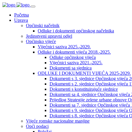
Početna
Uprava
Općinski načelnik
Odluke i dokumenti općinskog načelnika
Jedinstveni upravni odjel
Općinsko vijeće
Vijećnici saziva 2025.-2029.
Odluke i dokumenti vijeća 2018.-2025.
Odluke općinskog vijeća
Vijećnici saziva 2021.-2025.
Dokumenti sa sjednica
ODLUKE I DOKUMENTI VIJEĆA 2025-2029.
Dokumenti s 3. sjednice Općinskog vijeća 
Dokumenti s 2. sjednice Općinskog vijeća 1
Dokumenti s konstituirajuće sjednice
Dokumenti sa 4. sjednice Općinskog vijeća 
Prijedlog Strategije zelene urbane obnove 
Dokumenti sa 7. sjednice Općinskog vijeća 
Dokumenti s 9. sjednice Općinskog vijeća O
Dokumenti s 8. sjednice Općinskog vijeća O
Vijeće romske nacionalne manjine
Opći podaci
Položaj