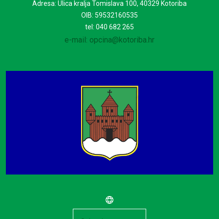
Adresa: Ulica kralja Tomislava 100, 40329 Kotoriba
OIB: 59532160535
tel: 040 682 265
e-mail: opcina@kotoriba.hr