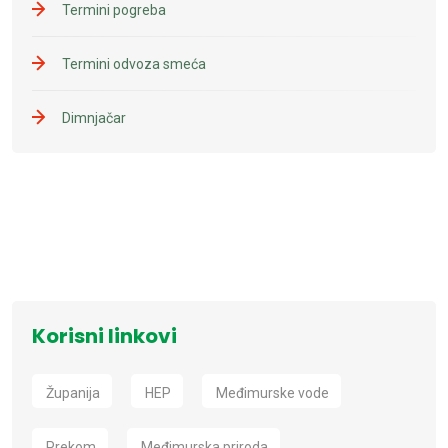
Termini pogreba
Termini odvoza smeća
Dimnjačar
Korisni linkovi
Županija
HEP
Međimurske vode
Prekom
Međimurska priroda