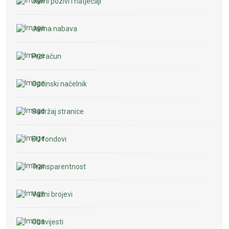
Javni pozivi i natječaji
Javna nabava
Proračun
Općinski načelnik
Sadržaj stranice
EU fondovi
Transparentnost
Važni brojevi
Obavijesti