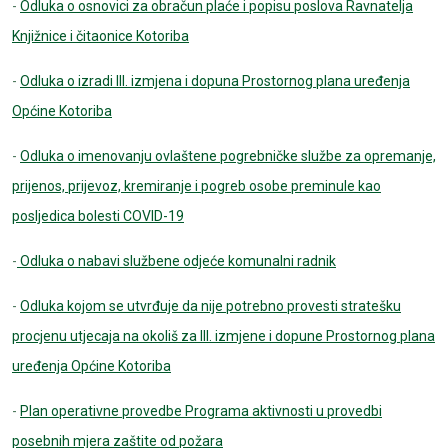
-
Odluka o osnovici za obračun plaće i popisu poslova Ravnatelja
Knjižnice i čitaonice Kotoriba
-
Odluka o izradi III. izmjena i dopuna Prostornog plana uređenja
Općine Kotoriba
-
Odluka o imenovanju ovlaštene pogrebničke službe za opremanje,
prijenos, prijevoz, kremiranje i pogreb osobe preminule kao
posljedica bolesti COVID-19
-
Odluka o nabavi službene odjeće komunalni radnik
-
Odluka kojom se utvrđuje da nije potrebno provesti stratešku
procjenu utjecaja na okoliš za III. izmjene i dopune Prostornog plana
uređenja Općine Kotoriba
-
Plan operativne provedbe Programa aktivnosti u provedbi
posebnih mjera zaštite od požara