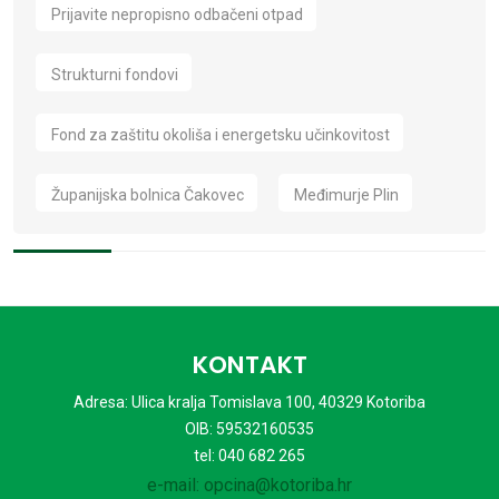
Prijavite nepropisno odbačeni otpad
Strukturni fondovi
Fond za zaštitu okoliša i energetsku učinkovitost
Županijska bolnica Čakovec
Međimurje Plin
KONTAKT
Adresa: Ulica kralja Tomislava 100, 40329 Kotoriba
OIB: 59532160535
tel: 040 682 265
e-mail: opcina@kotoriba.hr