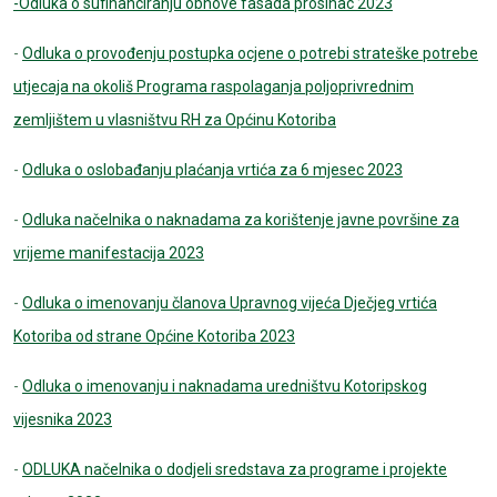
-Odluka o sufinanciranju obnove fasada prosinac 2023
-
Odluka o provođenju postupka ocjene o potrebi strateške potrebe
utjecaja na okoliš Programa raspolaganja poljoprivrednim
zemljištem u vlasništvu RH za Općinu Kotoriba
-
Odluka o oslobađanju plaćanja vrtića za 6 mjesec 2023
-
Odluka načelnika o naknadama za korištenje javne površine za
vrijeme manifestacija 2023
-
Odluka o imenovanju članova Upravnog vijeća Dječjeg vrtića
Kotoriba od strane Općine Kotoriba 2023
-
Odluka o imenovanju i naknadama uredništvu Kotoripskog
vijesnika 2023
-
ODLUKA načelnika o dodjeli sredstava za programe i projekte