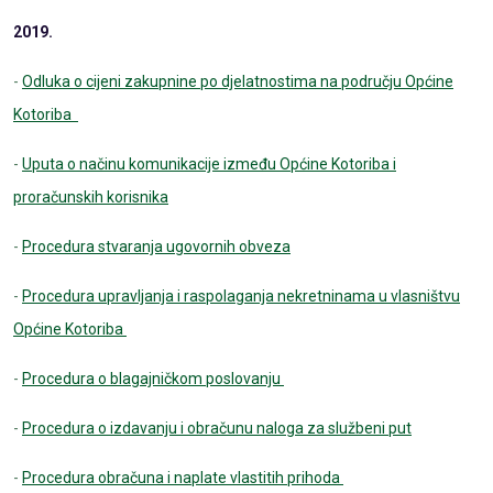
2019.
-
Odluka o cijeni zakupnine po djelatnostima na području Općine
Kotoriba
-
Uputa o načinu komunikacije između Općine Kotoriba i
proračunskih korisnika
-
Procedura stvaranja ugovornih obveza
-
Procedura upravljanja i raspolaganja nekretninama u vlasništvu
Općine Kotoriba
-
Procedura o blagajničkom poslovanju
-
Procedura o izdavanju i obračunu naloga za službeni put
-
Procedura obračuna i naplate vlastitih prihoda