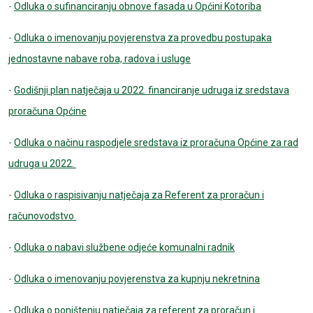
-
Odluka o sufinanciranju obnove fasada u Općini Kotoriba
-
Odluka o imenovanju povjerenstva za provedbu postupaka
jednostavne nabave roba, radova i usluge
-
Godišnji plan natječaja u 2022. financiranje udruga iz sredstava
proračuna Općine
-
Odluka o načinu raspodjele sredstava iz proračuna Općine za rad
udruga u 2022.
-
Odluka o raspisivanju natječaja za Referent za proračun i
računovodstvo
-
Odluka o nabavi službene odjeće komunalni radnik
-
Odluka o imenovanju povjerenstva za kupnju nekretnina
-
Odluka o poništenju natječaja za referent za proračun i