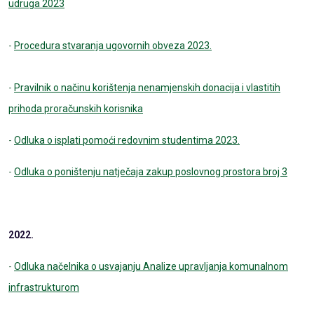
udruga 2023
-
Procedura stvaranja ugovornih obveza 2023.
-
Pravilnik o načinu korištenja nenamjenskih donacija i vlastitih
prihoda proračunskih korisnika
-
Odluka o isplati pomoći redovnim studentima 2023.
-
Odluka o poništenju natječaja zakup poslovnog prostora broj 3
2022.
-
Odluka načelnika o usvajanju Analize upravljanja komunalnom
infrastrukturom