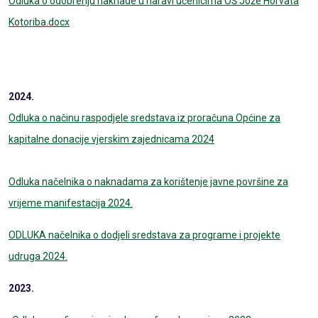
Odluka o odobrenju naknade u naravi učenicima OŠ Jože Horvata
Kotoriba.docx
2024.
Odluka o načinu raspodjele sredstava iz proračuna Općine za
kapitalne donacije vjerskim zajednicama 2024
Odluka načelnika o naknadama za korištenje javne površine za
vrijeme manifestacija 2024.
ODLUKA načelnika o dodjeli sredstava za programe i projekte
udruga 2024.
2023.