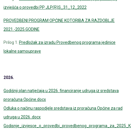
izvješća o provedbi PP JLP(R)S_31_12_2022
PROVEDBENI PROGRAM OPĆINE KOTORIBA ZA RAZDOBLJE
2021.-2025.GODINE
Prilog 1.
Predložak za izradu Provedbenog programa jedinice
lokalne samouprave
2026.
Godišnji plan natječaja u 2026. financiranje udruga iz sredstava
proračuna Općine.docx
Odluka o načinu raspodjele sredstava iz proračuna Općine za rad
udruga u 2026..docx
Godisnje_izvjesce_o_provedbi_provedbenog_programa_za_2025_Ko