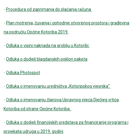
-
Procedura od zaprimanja do plaćanja računa
-
Plan motrenja, čuvanja i ophodnje otvorenog prostora i građevina
na području Općine Kotoriba 2019.
-
Odluka o visini naknada na groblju u Kotoribi
-
Odluka o dodjeli blagdanskih poklon paketa
-
Odluka Photospot
-
Odluka o imenovanju uredništva „Kotoripskog vjesnika“
-
Odluka o imenovanju članova Upravnog vijeća Dječjeg vrtića
Kotoriba od strane Općine Kotoriba
-
Odluka o dodjeli financijskih sredstava za financiranje programa i
projekata udruga u 2019. godini