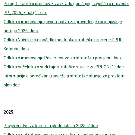
Prilog 1. Tablični predložak za izradu godišnjeg izvješća o provedbi
PP_2025_Final (1).xlsx
Odluka o imenovanju povjerenstva za provođenje i ocjenjivanje
udruga 2026..docx
Odluka Načelnika o početku postupka strateške procjene PPUG
Kotoribe.docx
Odluka o imenovanju Povjerenstva za stratešku procjenu.docx
Odluka načelnika o sadržaju strateške studije za PPUON (1).doc
Informacija o određivanju sadržaja strateške studije za prostorni
plan.doc
2025
.
Povjerenstvo za kontrolu plodnosti tla 2025. 2.doc
Odluka o pokretanju postupka izrade provedbenog plana op.