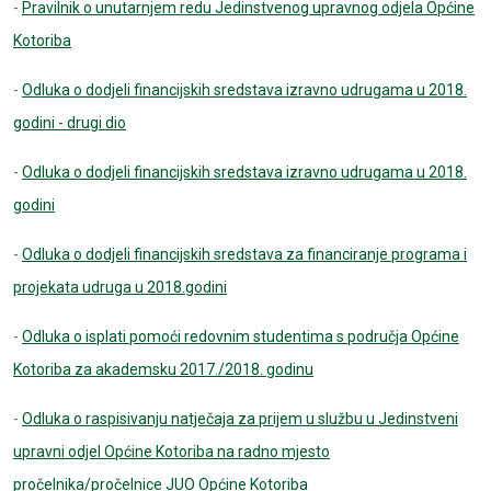
-
Pravilnik o unutarnjem redu Jedinstvenog upravnog odjela Općine
Kotoriba
-
Odluka o dodjeli financijskih sredstava izravno udrugama u 2018.
godini - drugi dio
-
Odluka o dodjeli financijskih sredstava izravno udrugama u 2018.
godini
-
Odluka o dodjeli financijskih sredstava za financiranje programa i
projekata udruga u 2018.godini
-
Odluka o isplati pomoći redovnim studentima s područja Općine
Kotoriba za akademsku 2017./2018. godinu
-
Odluka o raspisivanju natječaja za prijem u službu u Jedinstveni
upravni odjel Općine Kotoriba na radno mjesto
pročelnika/pročelnice JUO Općine Kotoriba