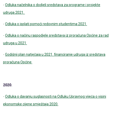
-
Odluka načelnika o dodjeli sredstava za programe i projekte
udruga 2021.
-
Odluka o isplati pomoći redovnim studentima 2021.
-
Odluka o načinu raspodjele sredstava iz proračuna Općine za rad
udruga u 2021.
-
Godišnji plan natječaja u 2021. financiranje udruga iz sredstava
proračuna Općine
2020.
-
Odluka o davanju suglasnosti na Odluku Upravnog vijeća o visini
ekonomske cijene smještaja 2020.