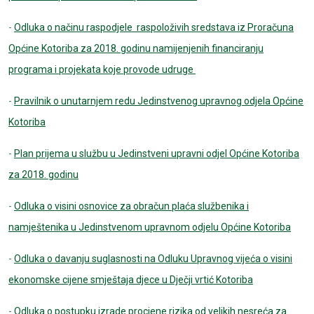
-
Odluka o načinu raspodjele raspoloživih sredstava iz Proračuna
Općine Kotoriba za 2018. godinu namijenjenih financiranju
programa i projekata koje provode udruge
-
Pravilnik o unutarnjem redu Jedinstvenog upravnog odjela Općine
Kotoriba
-
Plan prijema u službu u Jedinstveni upravni odjel Općine Kotoriba
za 2018. godinu
-
Odluka o visini osnovice za obračun plaća službenika i
namještenika u Jedinstvenom upravnom odjelu Općine Kotoriba
-
Odluka o davanju suglasnosti na Odluku Upravnog vijeća o visini
ekonomske cijene smještaja djece u Dječji vrtić Kotoriba
-
Odluka o postupku izrade procjene rizika od velikih nesreća za