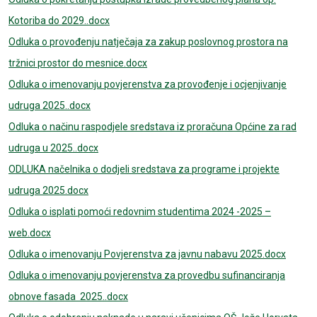
Kotoriba do 2029..docx
Odluka o provođenju natječaja za zakup poslovnog prostora na
tržnici prostor do mesnice.docx
Odluka o imenovanju povjerenstva za provođenje i ocjenjivanje
udruga 2025..docx
Odluka o načinu raspodjele sredstava iz proračuna Općine za rad
udruga u 2025..docx
ODLUKA načelnika o dodjeli sredstava za programe i projekte
udruga 2025.docx
Odluka o isplati pomoći redovnim studentima 2024 -2025 –
web.docx
Odluka o imenovanju Povjerenstva za javnu nabavu 2025.docx
Odluka o imenovanju povjerenstva za provedbu sufinanciranja
obnove fasada 2025..docx