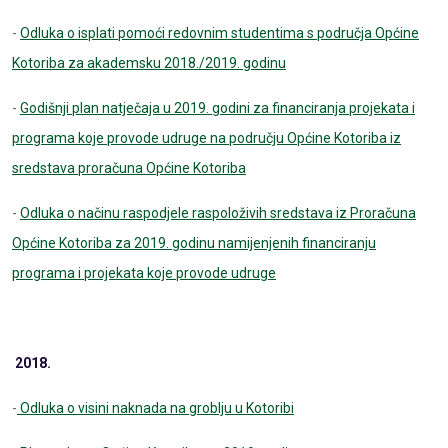
-
Odluka o isplati pomoći redovnim studentima s područja Općine
Kotoriba za akademsku 2018./2019. godinu
-
Godišnji plan natječaja u 2019. godini za financiranja projekata i
programa koje provode udruge na području Općine Kotoriba iz
sredstava proračuna Općine Kotoriba
-
Odluka o načinu raspodjele raspoloživih sredstava iz Proračuna
Općine Kotoriba za 2019. godinu namijenjenih financiranju
programa i projekata koje provode udruge
2018.
-
Odluka o visini naknada na groblju u Kotoribi