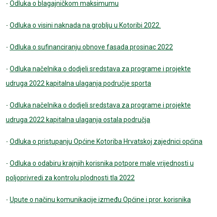
-
Odluka o blagajničkom maksimumu
-
Odluka o visini naknada na groblju u Kotoribi 2022.
-
Odluka o sufinanciranju obnove fasada prosinac 2022
-
Odluka načelnika o dodjeli sredstava za programe i projekte
udruga 2022 kapitalna ulaganja područje sporta
-
Odluka načelnika o dodjeli sredstava za programe i projekte
udruga 2022 kapitalna ulaganja ostala područja
-
Odluka o pristupanju Općine Kotoriba Hrvatskoj zajednici općina
-
Odluka o odabiru krajnjih korisnika potpore male vrijednosti u
poljoprivredi za kontrolu plodnosti tla 2022
-
Upute o načinu komunikacije između Općine i pror. korisnika