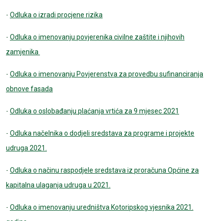
-
Odluka o izradi procjene rizika
-
Odluka o imenovanju povjerenika civilne zaštite i njihovih
zamjenika
-
Odluka o imenovanju Povjerenstva za provedbu sufinanciranja
obnove fasada
-
Odluka o oslobađanju plaćanja vrtića za 9 mjesec 2021
-
Odluka načelnika o dodjeli sredstava za programe i projekte
udruga 2021.
-
Odluka o načinu raspodjele sredstava iz proračuna Općine za
kapitalna ulaganja udruga u 2021.
-
Odluka o imenovanju uredništva Kotoripskog vjesnika 2021.