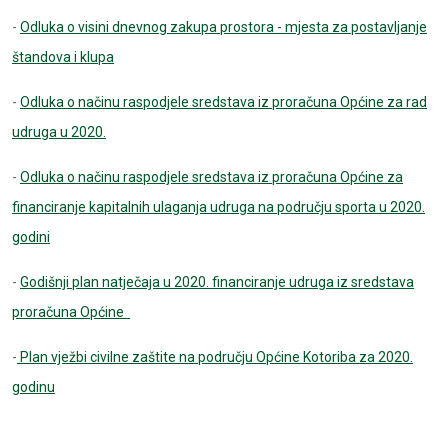
-
Odluka o visini dnevnog zakupa prostora - mjesta za postavljanje
štandova i klupa
-
Odluka o načinu raspodjele sredstava iz proračuna Općine za rad
udruga u 2020.
-
Odluka o načinu raspodjele sredstava iz proračuna Općine za
financiranje kapitalnih ulaganja udruga na području sporta u 2020.
godini
-
Godišnji plan natječaja u 2020. financiranje udruga iz sredstava
proračuna Općine
-
Plan vježbi civilne zaštite na području Općine Kotoriba za 2020.
godinu