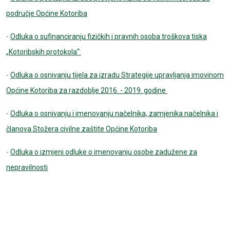
područje Općine Kotoriba
-
Odluka o sufinanciranju fizičkih i pravnih osoba troškova tiska
„Kotoribskih protokola“
-
Odluka o osnivanju tijela za izradu Strategije upravljanja imovinom
Općine Kotoriba za razdoblje 2016. - 2019. godine
-
Odluka o osnivanju i imenovanju načelnika, zamjenika načelnika i
članova Stožera civilne zaštite Općine Kotoriba
-
Odluka o izmjeni odluke o imenovanju osobe zadužene za
nepravilnosti