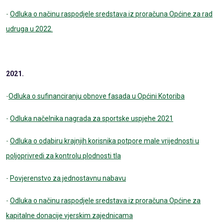
-
Odluka o načinu raspodjele sredstava iz proračuna Općine za rad
udruga u 2022.
2021.
-
Odluka o sufinanciranju obnove fasada u Općini Kotoriba
-
Odluka načelnika nagrada za sportske uspjehe 2021
-
Odluka o odabiru krajnjih korisnika potpore male vrijednosti u
poljoprivredi za kontrolu plodnosti tla
-
Povjerenstvo za jednostavnu nabavu
-
Odluka o načinu raspodjele sredstava iz proračuna Općine za
kapitalne donacije vjerskim zajednicama