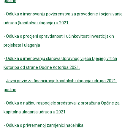
godine
-
Odluka o imenovanju povjerenstva za provođenje i ocjenjivanje
udruga (kapitalna ulaganja) u 2021.
-
Odluka o procjeni opravdanosti i učinkovitosti investicijskih
projekata i ulaganja
-
Odluka o imenovanju članova Upravnog vijeća Dječjeg vrtića
Kotoriba od strane Općine Kotoriba 2021.
-
Javni poziv za financiranje kapitalnih ulaganja udruga 2021.
godine
-
Odluka o načinu raspodjele sredstava iz proračuna Općine za
kapitalna ulaganja udruga u 2021.
-
Odluka o privremenoj zamjenici načelnika