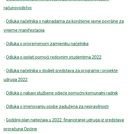
računovodstvo
-
Odluka načelnika o naknadama za korištenje javne površine za
vrijeme manifestacija
-
Odluka o privremenom zamjeniku načelnika
-
Odluka o isplati pomoći redovnim studentima 2022
-
Odluka načelnika o dodjeli sredstava za programe i projekte
udruga 2022
-
Odluka o nabavi službene odjeće pomoćni komunalni radnik
-
Odluka o imenovanju osobe zadužena za nepravilnosti
-
Godišnji plan natječaja u 2022. financiranje udruga iz sredstava
proračuna Općine