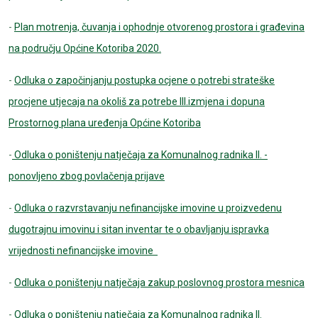
-
Plan motrenja, čuvanja i ophodnje otvorenog prostora i građevina
na području Općine Kotoriba 2020.
-
Odluka o započinjanju postupka ocjene o potrebi strateške
procjene utjecaja na okoliš za potrebe III.izmjena i dopuna
Prostornog plana uređenja Općine Kotoriba
-
Odluka o poništenju natječaja za Komunalnog radnika II. -
ponovljeno zbog povlačenja prijave
-
Odluka o razvrstavanju nefinancijske imovine u proizvedenu
dugotrajnu imovinu i sitan inventar te o obavljanju ispravka
vrijednosti nefinancijske imovine
-
Odluka o poništenju natječaja zakup poslovnog prostora mesnica
-
Odluka o poništenju natječaja za Komunalnog radnika II.