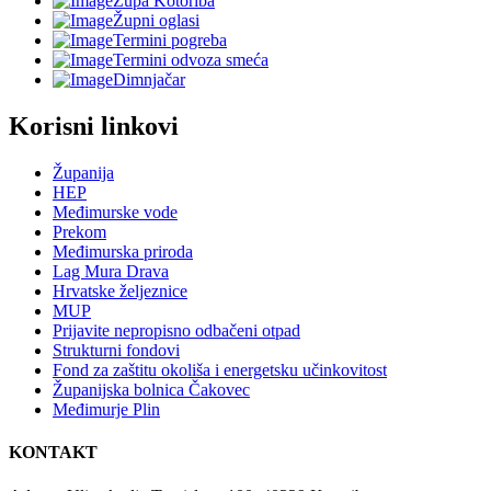
Župa Kotoriba
Župni oglasi
Termini pogreba
Termini odvoza smeća
Dimnjačar
Korisni linkovi
Županija
HEP
Međimurske vode
Prekom
Međimurska priroda
Lag Mura Drava
Hrvatske željeznice
MUP
Prijavite nepropisno odbačeni otpad
Strukturni fondovi
Fond za zaštitu okoliša i energetsku učinkovitost
Županijska bolnica Čakovec
Međimurje Plin
KONTAKT