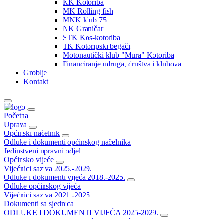
KK Kotoriba
MK Rolling fish
MNK klub 75
NK Graničar
STK Kos-kotoriba
TK Kotoripski begači
Motonautički klub "Mura" Kotoriba
Financiranje udruga, društva i klubova
Groblje
Kontakt
Početna
Uprava
Općinski načelnik
Odluke i dokumenti općinskog načelnika
Jedinstveni upravni odjel
Općinsko vijeće
Vijećnici saziva 2025.-2029.
Odluke i dokumenti vijeća 2018.-2025.
Odluke općinskog vijeća
Vijećnici saziva 2021.-2025.
Dokumenti sa sjednica
ODLUKE I DOKUMENTI VIJEĆA 2025-2029.