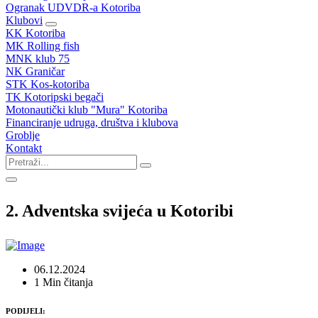
Ogranak UDVDR-a Kotoriba
Klubovi
KK Kotoriba
MK Rolling fish
MNK klub 75
NK Graničar
STK Kos-kotoriba
TK Kotoripski begači
Motonautički klub "Mura" Kotoriba
Financiranje udruga, društva i klubova
Groblje
Kontakt
2. Adventska svijeća u Kotoribi
06.12.2024
1 Min čitanja
PODIJELI: