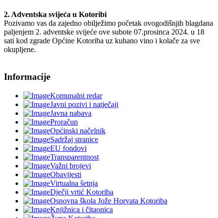
2. Adventska svijeća u Kotoribi
Pozivamo vas da zajedno obilježimo početak ovogodišnjih blagdana
paljenjem 2. adventske svijeće ove subote 07.prosinca 2024. u 18
sati kod zgrade Općine Kotoriba uz kuhano vino i kolače za sve
okupljene.
Informacije
Komunalni redar
Javni pozivi i natječaji
Javna nabava
Proračun
Općinski načelnik
Sadržaj stranice
EU fondovi
Transparentnost
Važni brojevi
Obavijesti
Virtualna šetnja
Dječji vrtić Kotoriba
Osnovna škola Jože Horvata Kotoriba
Knjižnica i čitaonica