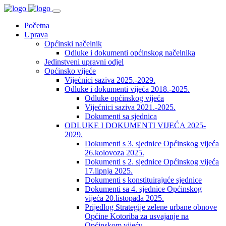
Početna
Uprava
Općinski načelnik
Odluke i dokumenti općinskog načelnika
Jedinstveni upravni odjel
Općinsko vijeće
Vijećnici saziva 2025.-2029.
Odluke i dokumenti vijeća 2018.-2025.
Odluke općinskog vijeća
Vijećnici saziva 2021.-2025.
Dokumenti sa sjednica
ODLUKE I DOKUMENTI VIJEĆA 2025-
2029.
Dokumenti s 3. sjednice Općinskog vijeća
26.kolovoza 2025.
Dokumenti s 2. sjednice Općinskog vijeća
17.lipnja 2025.
Dokumenti s konstituirajuće sjednice
Dokumenti sa 4. sjednice Općinskog
vijeća 20.listopada 2025.
Prijedlog Strategije zelene urbane obnove
Općine Kotoriba za usvajanje na
Općinskom vijeću