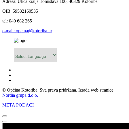
Adresa: Ulica kralja Tomislava 100, 40329 Kotoriba
OIB: 59532160535
tel: 040 682 265
e-mail: opcina@kotoriba.hr
Powered by
© Općina Kotoriba. Sva prava pridržana. Izrada web stranice:
Nordia grupa d.o.o.
META PODACI