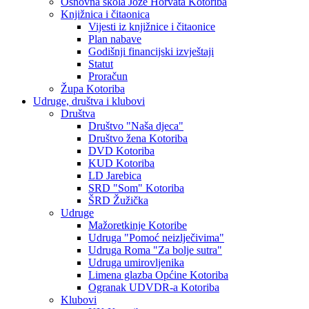
Osnovna škola Jože Horvata Kotoriba
Knjižnica i čitaonica
Vijesti iz knjižnice i čitaonice
Plan nabave
Godišnji financijski izvještaji
Statut
Proračun
Župa Kotoriba
Udruge, društva i klubovi
Društva
Društvo "Naša djeca"
Društvo žena Kotoriba
DVD Kotoriba
KUD Kotoriba
LD Jarebica
SRD "Som" Kotoriba
ŠRD Žužička
Udruge
Mažoretkinje Kotoribe
Udruga "Pomoć neizlječivima"
Udruga Roma "Za bolje sutra"
Udruga umirovljenika
Limena glazba Općine Kotoriba
Ogranak UDVDR-a Kotoriba
Klubovi