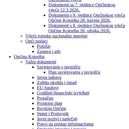
Dokumenti sa 7. sjednice Općinskog
vijeća 12.3.2026.
Dokumenti s 9. sjednice Općinskog vijeća
Općine Kotoriba 28. travnja 2026.
Dokumenti s 8. sjednice Općinskog vijeća
Općine Kotoriba 26. ožujka 2026.
Vijeće romske nacionalne manjine
Opći podaci
Položaj
Zastava i grb
Općina Kotoriba
Važni dokumenti
Savjetovanja s javnošću
Plan savjetovanja s javnošću
Javna nabava
Zaštita okoliša i otpad
EU fondovi
Godišnji financijski izvještaji
Proračun
Prostorni plan
Revizija Općine
Statut i Poslovnik
Javni pozivi i natječaji
Pravo na pristup informacijama