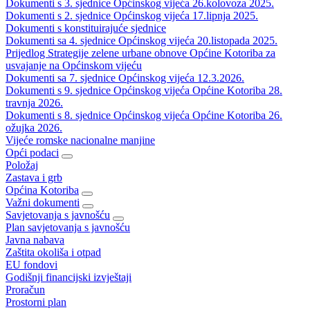
Dokumenti s 3. sjednice Općinskog vijeća 26.kolovoza 2025.
Dokumenti s 2. sjednice Općinskog vijeća 17.lipnja 2025.
Dokumenti s konstituirajuće sjednice
Dokumenti sa 4. sjednice Općinskog vijeća 20.listopada 2025.
Prijedlog Strategije zelene urbane obnove Općine Kotoriba za
usvajanje na Općinskom vijeću
Dokumenti sa 7. sjednice Općinskog vijeća 12.3.2026.
Dokumenti s 9. sjednice Općinskog vijeća Općine Kotoriba 28.
travnja 2026.
Dokumenti s 8. sjednice Općinskog vijeća Općine Kotoriba 26.
ožujka 2026.
Vijeće romske nacionalne manjine
Opći podaci
Položaj
Zastava i grb
Općina Kotoriba
Važni dokumenti
Savjetovanja s javnošću
Plan savjetovanja s javnošću
Javna nabava
Zaštita okoliša i otpad
EU fondovi
Godišnji financijski izvještaji
Proračun
Prostorni plan