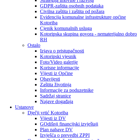
Strategija imovine i razvoja
GDPR-zaštita osobnih podataka
Civilna zaštita i zaštita od požara
Evidencija komunalne infrastrukture općine
Kotoriba
Cjenik komunalnih usluga
Kotoripska skupina govora - nematerijalno dobro
RH
Ostalo
Izjava o pristupačnosti
Kotoripski vjesnik
Foto/Video galerije
Korisne informacije
Vijesti iz Općine
Obavijesti
Zaštita životinja
Informacije za poduzetnike
Sadržaj stranice
Najave događaja
Ustanove
Dječji vrtić Kotoriba
Vijesti iz DV
GOdišnji financijski izvještaji
Plan nabave DV
Izvješća o prevedbi ZPPI