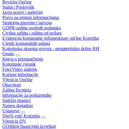
Revizija Općine
Statut i Poslovnik
Javni pozivi i natječaji
Pravo na pristup informacijama
Strategija imovine i razvoja
GDPR-zaštita osobnih podataka
Civilna zaštita i zaštita od požara
Evidencija komunalne infrastrukture općine Kotoriba
Cjenik komunalnih usluga
Kotoripska skupina govora - nematerijalno dobro RH
Ostalo
Izjava o pristupačnosti
Kotoripski vjesnik
Foto/Video galerije
Korisne informacije
Vijesti iz Općine
Obavijesti
Zaštita životinja
Informacije za poduzetnike
Sadržaj stranice
Najave događaja
Ustanove
Dječji vrtić Kotoriba
Vijesti iz DV
GOdišnji financijski izvještaji