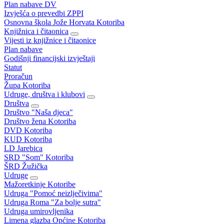
Plan nabave DV
Izvješća o prevedbi ZPPI
Osnovna škola Jože Horvata Kotoriba
Knjižnica i čitaonica
Vijesti iz knjižnice i čitaonice
Plan nabave
Godišnji financijski izvještaji
Statut
Proračun
Župa Kotoriba
Udruge, društva i klubovi
Društva
Društvo "Naša djeca"
Društvo žena Kotoriba
DVD Kotoriba
KUD Kotoriba
LD Jarebica
SRD "Som" Kotoriba
ŠRD Žužička
Udruge
Mažoretkinje Kotoribe
Udruga "Pomoć neizlječivima"
Udruga Roma "Za bolje sutra"
Udruga umirovljenika
Limena glazba Općine Kotoriba