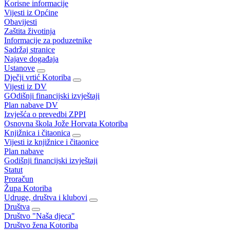
Korisne informacije
Vijesti iz Općine
Obavijesti
Zaštita životinja
Informacije za poduzetnike
Sadržaj stranice
Najave događaja
Ustanove
Dječji vrtić Kotoriba
Vijesti iz DV
GOdišnji financijski izvještaji
Plan nabave DV
Izvješća o prevedbi ZPPI
Osnovna škola Jože Horvata Kotoriba
Knjižnica i čitaonica
Vijesti iz knjižnice i čitaonice
Plan nabave
Godišnji financijski izvještaji
Statut
Proračun
Župa Kotoriba
Udruge, društva i klubovi
Društva
Društvo "Naša djeca"
Društvo žena Kotoriba