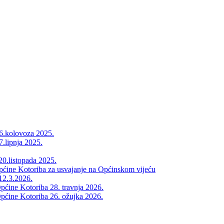
26.kolovoza 2025.
7.lipnja 2025.
20.listopada 2025.
Općine Kotoriba za usvajanje na Općinskom vijeću
12.3.2026.
pćine Kotoriba 28. travnja 2026.
pćine Kotoriba 26. ožujka 2026.