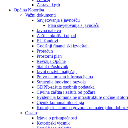
Zastava i grb
Općina Kotoriba
Važni dokumenti
Savjetovanja s javnošću
Plan savjetovanja s javnošću
Javna nabava
Zaštita okoliša i otpad
EU fondovi
Godišnji financijski izvještaji
Proračun
Prostorni plan
Revizija Općine
Statut i Poslovnik
Javni pozivi i natječaji
Pravo na pristup informacijama
Strategija imovine i razvoja
GDPR-zaštita osobnih podataka
Civilna zaštita i zaštita od požara
Evidencija komunalne infrastrukture općine Kotor
Cjenik komunalnih usluga
Kotoripska skupina govora - nematerijalno dobro
Ostalo
Izjava o pristupačnosti
Kotoripski vjesnik