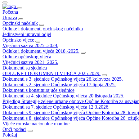
Početna
Uprava
Općinski načelnik
Odluke i dokumenti općinskog načelnika
Jedinstveni upravni odjel
Općinsko vijeće
Vijećnici saziva 2025.-2029.
Odluke i dokumenti vijeća 2018.-2025.
Odluke općinskog vijeća
Vijećnici saziva 2021.-2025.
Dokumenti sa sjednica
ODLUKE I DOKUMENTI VIJEĆA 2025-2029.
Dokumenti s 3. sjednice Općinskog vijeća 26.kolovoza 2025.
Dokumenti s 2. sjednice Općinskog vijeća 17.lipnja 2025.
Dokumenti s konstituirajuće sjednice
Dokumenti sa 4. sjednice Općinskog vijeća 20.listopada 2025.
Prijedlog Strategije zelene urbane obnove Općine Kotoriba za usvaja
Dokumenti sa 7. sjednice Općinskog vijeća 12.3.2026.
Dokumenti s 9. sjednice Općinskog vijeća Općine Kotoriba 28. travn
Dokumenti s 8. sjednice Općinskog vijeća Općine Kotoriba 26. ožujk
Vijeće romske nacionalne manjine
Opći podaci
Položaj