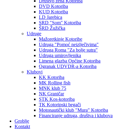
Društvo žena Kotoriba
DVD Kotoriba
KUD Kotoriba
LD Jarebica
SRD "Som" Kotoriba
ŠRD Žužička
Udruge
Mažoretkinje Kotoribe
Udruga "Pomoć neizlječivima"
Udruga Roma "Za bolje sutra"
Udruga umirovljenika
Limena glazba Općine Kotoriba
Ogranak UDVDR-a Kotoriba
Klubovi
KK Kotoriba
MK Rolling fish
MNK klub 75
NK Graničar
STK Kos-kotoriba
TK Kotoripski begači
Motonautički klub "Mura" Kotoriba
Financiranje udruga, društva i klubova
Groblje
Kontakt