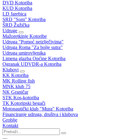
DVD Kotoriba
KUD Kotoriba
LD Jarebica
SRD "Som" Kotoriba
ŠRD Žužička
Udruge
Mažoretkinje Kotoribe
Udruga "Pomoć neizlječivima"
Udruga Roma "Za bolje sutra"
Udruga umirovljenika
Limena glazba Općine Kotoriba
Ogranak UDVDR-a Kotoriba
Klubovi
KK Kotoriba
MK Rolling fish
MNK klub 75
NK Graničar
STK Kos-kotoriba
TK Kotoripski begači
Motonautički klub "Mura" Kotoriba
Financiranje udruga, društva i klubova
Groblje
Kontakt