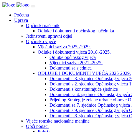
Početna
Uprava
Općinski načelnik
Odluke i dokumenti općinskog načelnika
Jedinstveni upravni odjel
Općinsko vijeće
Vijećnici saziva 2025.-2029.
Odluke i dokumenti vijeća 2018.-2025.
Odluke općinskog vijeća
Vijećnici saziva 2021.-2025.
Dokumenti sa sjednica
ODLUKE I DOKUMENTI VIJEĆA 2025-2029.
Dokumenti s 3. sjednice Općinskog vijeća 
Dokumenti s 2. sjednice Općinskog vijeća 1
Dokumenti s konstituirajuće sjednice
Dokumenti sa 4. sjednice Općinskog vijeća 
Prijedlog Strategije zelene urbane obnove 
Dokumenti sa 7. sjednice Općinskog vijeća 
Dokumenti s 9. sjednice Općinskog vijeća O
Dokumenti s 8. sjednice Općinskog vijeća O
Vijeće romske nacionalne manjine
Opći podaci
Položaj