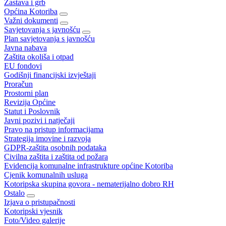
Zastava i grb
Općina Kotoriba
Važni dokumenti
Savjetovanja s javnošću
Plan savjetovanja s javnošću
Javna nabava
Zaštita okoliša i otpad
EU fondovi
Godišnji financijski izvještaji
Proračun
Prostorni plan
Revizija Općine
Statut i Poslovnik
Javni pozivi i natječaji
Pravo na pristup informacijama
Strategija imovine i razvoja
GDPR-zaštita osobnih podataka
Civilna zaštita i zaštita od požara
Evidencija komunalne infrastrukture općine Kotoriba
Cjenik komunalnih usluga
Kotoripska skupina govora - nematerijalno dobro RH
Ostalo
Izjava o pristupačnosti
Kotoripski vjesnik
Foto/Video galerije