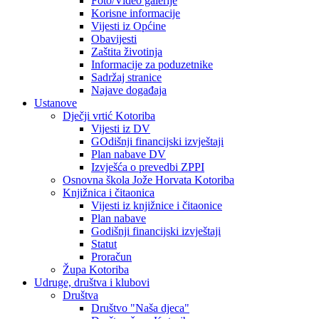
Foto/Video galerije
Korisne informacije
Vijesti iz Općine
Obavijesti
Zaštita životinja
Informacije za poduzetnike
Sadržaj stranice
Najave događaja
Ustanove
Dječji vrtić Kotoriba
Vijesti iz DV
GOdišnji financijski izvještaji
Plan nabave DV
Izvješća o prevedbi ZPPI
Osnovna škola Jože Horvata Kotoriba
Knjižnica i čitaonica
Vijesti iz knjižnice i čitaonice
Plan nabave
Godišnji financijski izvještaji
Statut
Proračun
Župa Kotoriba
Udruge, društva i klubovi
Društva
Društvo "Naša djeca"