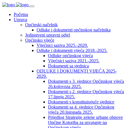
Početna
Uprava
Općinski načelnik
Odluke i dokumenti općinskog načelnika
Jedinstveni upravni odjel
Općinsko vijeće
Vijećnici saziva 2025.-2029.
Odluke i dokumenti vijeća 2018.-2025.
Odluke općinskog vijeća
Vijećnici saziva 2021.-2025.
Dokumenti sa sjednica
ODLUKE I DOKUMENTI VIJEĆA 2025-
2029.
Dokumenti s 3. sjednice Općinskog vijeća
26.kolovoza 2025.
Dokumenti s 2. sjednice Općinskog vijeća
17.lipnja 2025.
Dokumenti s konstituirajuće sjednice
Dokumenti sa 4. sjednice Općinskog
vijeća 20.listopada 2025.
Prijedlog Strategije zelene urbane obnove
Općine Kotoriba za usvajanje na
Općinskom vijeću