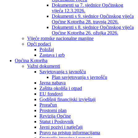
Dokumenti sa 7. sjednice Općinskog
vijeća 12.3.2026.
Dokumenti s 9. sjednice Općinskog vijeća
Općine Kotoriba 28. travnja 2026.
Dokumenti s 8. sjednice Općinskog vijeća
Općine Kotoriba 26. ožujka 2026.
Vijeće romske nacionalne manjine
Opći podaci
Položaj
Zastava i grb
Općina Kotoriba
Važni dokumenti
Savjetovanja s javnošću
Plan savjetovanja s javnošću
Javna nabava
Zaštita okoliša i otpad
EU fondovi
Godišnji financijski izvještaji
Proračun
Prostorni plan
Revizija Općine
Statut i Poslovnik
Javni pozivi i natječaji
Pravo na pristup informacijama