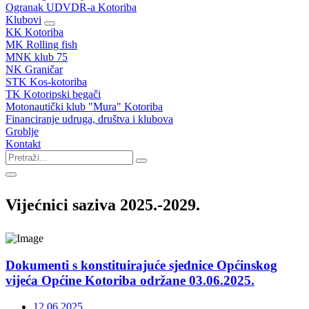
Ogranak UDVDR-a Kotoriba
Klubovi
KK Kotoriba
MK Rolling fish
MNK klub 75
NK Graničar
STK Kos-kotoriba
TK Kotoripski begači
Motonautički klub "Mura" Kotoriba
Financiranje udruga, društva i klubova
Groblje
Kontakt
Vijećnici saziva 2025.-2029.
Dokumenti s konstituirajuće sjednice Općinskog
vijeća Općine Kotoriba održane 03.06.2025.
12.06.2025