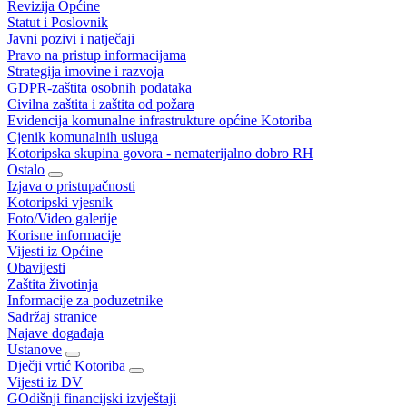
Revizija Općine
Statut i Poslovnik
Javni pozivi i natječaji
Pravo na pristup informacijama
Strategija imovine i razvoja
GDPR-zaštita osobnih podataka
Civilna zaštita i zaštita od požara
Evidencija komunalne infrastrukture općine Kotoriba
Cjenik komunalnih usluga
Kotoripska skupina govora - nematerijalno dobro RH
Ostalo
Izjava o pristupačnosti
Kotoripski vjesnik
Foto/Video galerije
Korisne informacije
Vijesti iz Općine
Obavijesti
Zaštita životinja
Informacije za poduzetnike
Sadržaj stranice
Najave događaja
Ustanove
Dječji vrtić Kotoriba
Vijesti iz DV
GOdišnji financijski izvještaji