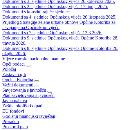
Dokumenti s 3. sjednice Općinskog vijeća 26.kolovoza 2025.
Dokumenti s 2. sjednice Općinskog vijeća 17.lipnja 2025.
Dokumenti s konstituirajuće sjednice
Dokumenti sa 4. sjednice Općinskog vijeća 20.listopada 2025.
Prijedlog Strategije zelene urbane obnove Općine Kotoriba za
usvajanje na Općinskom vijeću
Dokumenti sa 7. sjednice Općinskog vijeća 12.3.2026.
Dokumenti s 9. sjednice Općinskog vijeća Općine Kotoriba 28.
travnja 2026.
Dokumenti s 8. sjednice Općinskog vijeća Općine Kotoriba 26.
ožujka 2026.
Vijeće romske nacionalne manjine
Opći podaci
Položaj
Zastava i grb
Općina Kotoriba
Važni dokumenti
Savjetovanja s javnošću
Plan savjetovanja s javnošću
Javna nabava
Zaštita okoliša i otpad
EU fondovi
Godišnji financijski izvještaji
Proračun
Prostorni plan