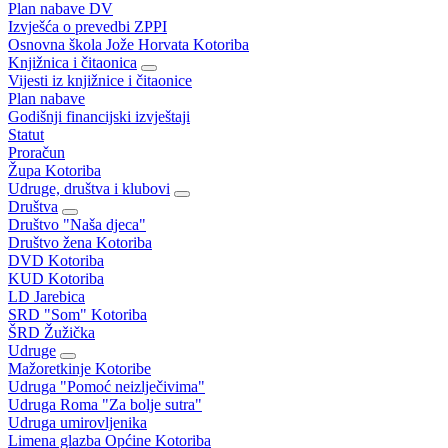
Plan nabave DV
Izvješća o prevedbi ZPPI
Osnovna škola Jože Horvata Kotoriba
Knjižnica i čitaonica
Vijesti iz knjižnice i čitaonice
Plan nabave
Godišnji financijski izvještaji
Statut
Proračun
Župa Kotoriba
Udruge, društva i klubovi
Društva
Društvo "Naša djeca"
Društvo žena Kotoriba
DVD Kotoriba
KUD Kotoriba
LD Jarebica
SRD "Som" Kotoriba
ŠRD Žužička
Udruge
Mažoretkinje Kotoribe
Udruga "Pomoć neizlječivima"
Udruga Roma "Za bolje sutra"
Udruga umirovljenika
Limena glazba Općine Kotoriba