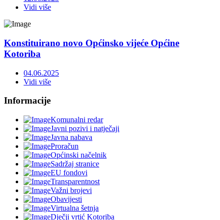
Vidi više
Konstituirano novo Općinsko vijeće Općine
Kotoriba
04.06.2025
Vidi više
Informacije
Komunalni redar
Javni pozivi i natječaji
Javna nabava
Proračun
Općinski načelnik
Sadržaj stranice
EU fondovi
Transparentnost
Važni brojevi
Obavijesti
Virtualna šetnja
Dječji vrtić Kotoriba