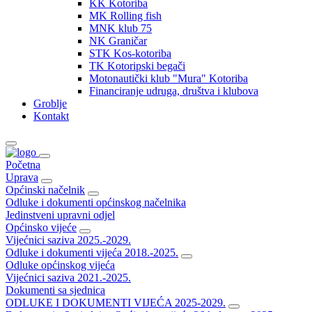
KK Kotoriba
MK Rolling fish
MNK klub 75
NK Graničar
STK Kos-kotoriba
TK Kotoripski begači
Motonautički klub "Mura" Kotoriba
Financiranje udruga, društva i klubova
Groblje
Kontakt
Početna
Uprava
Općinski načelnik
Odluke i dokumenti općinskog načelnika
Jedinstveni upravni odjel
Općinsko vijeće
Vijećnici saziva 2025.-2029.
Odluke i dokumenti vijeća 2018.-2025.
Odluke općinskog vijeća
Vijećnici saziva 2021.-2025.
Dokumenti sa sjednica
ODLUKE I DOKUMENTI VIJEĆA 2025-2029.