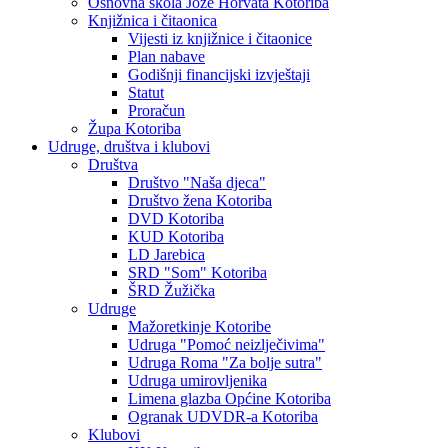
Osnovna škola Jože Horvata Kotoriba
Knjižnica i čitaonica
Vijesti iz knjižnice i čitaonice
Plan nabave
Godišnji financijski izvještaji
Statut
Proračun
Župa Kotoriba
Udruge, društva i klubovi
Društva
Društvo "Naša djeca"
Društvo žena Kotoriba
DVD Kotoriba
KUD Kotoriba
LD Jarebica
SRD "Som" Kotoriba
ŠRD Žužička
Udruge
Mažoretkinje Kotoribe
Udruga "Pomoć neizlječivima"
Udruga Roma "Za bolje sutra"
Udruga umirovljenika
Limena glazba Općine Kotoriba
Ogranak UDVDR-a Kotoriba
Klubovi