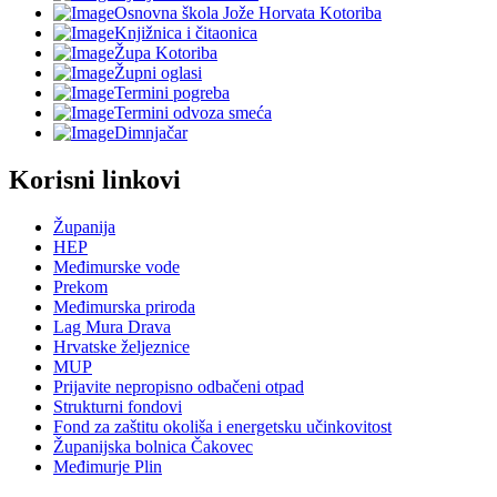
Osnovna škola Jože Horvata Kotoriba
Knjižnica i čitaonica
Župa Kotoriba
Župni oglasi
Termini pogreba
Termini odvoza smeća
Dimnjačar
Korisni linkovi
Županija
HEP
Međimurske vode
Prekom
Međimurska priroda
Lag Mura Drava
Hrvatske željeznice
MUP
Prijavite nepropisno odbačeni otpad
Strukturni fondovi
Fond za zaštitu okoliša i energetsku učinkovitost
Županijska bolnica Čakovec
Međimurje Plin