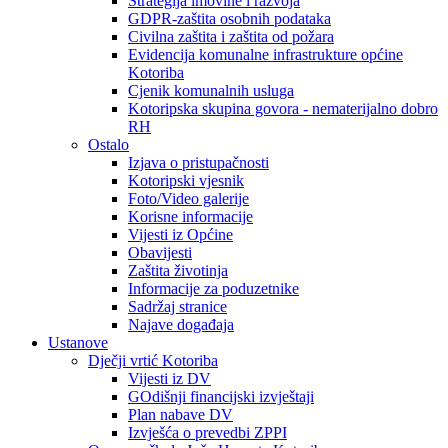
Strategija imovine i razvoja
GDPR-zaštita osobnih podataka
Civilna zaštita i zaštita od požara
Evidencija komunalne infrastrukture općine
Kotoriba
Cjenik komunalnih usluga
Kotoripska skupina govora - nematerijalno dobro
RH
Ostalo
Izjava o pristupačnosti
Kotoripski vjesnik
Foto/Video galerije
Korisne informacije
Vijesti iz Općine
Obavijesti
Zaštita životinja
Informacije za poduzetnike
Sadržaj stranice
Najave događaja
Ustanove
Dječji vrtić Kotoriba
Vijesti iz DV
GOdišnji financijski izvještaji
Plan nabave DV
Izvješća o prevedbi ZPPI