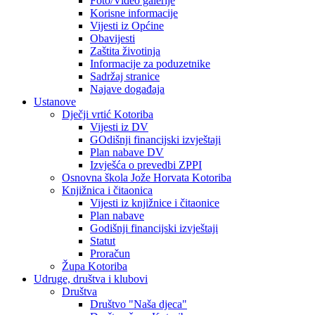
Foto/Video galerije
Korisne informacije
Vijesti iz Općine
Obavijesti
Zaštita životinja
Informacije za poduzetnike
Sadržaj stranice
Najave događaja
Ustanove
Dječji vrtić Kotoriba
Vijesti iz DV
GOdišnji financijski izvještaji
Plan nabave DV
Izvješća o prevedbi ZPPI
Osnovna škola Jože Horvata Kotoriba
Knjižnica i čitaonica
Vijesti iz knjižnice i čitaonice
Plan nabave
Godišnji financijski izvještaji
Statut
Proračun
Župa Kotoriba
Udruge, društva i klubovi
Društva
Društvo "Naša djeca"