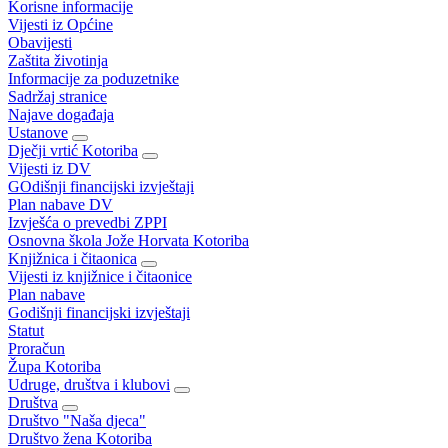
Korisne informacije
Vijesti iz Općine
Obavijesti
Zaštita životinja
Informacije za poduzetnike
Sadržaj stranice
Najave događaja
Ustanove
Dječji vrtić Kotoriba
Vijesti iz DV
GOdišnji financijski izvještaji
Plan nabave DV
Izvješća o prevedbi ZPPI
Osnovna škola Jože Horvata Kotoriba
Knjižnica i čitaonica
Vijesti iz knjižnice i čitaonice
Plan nabave
Godišnji financijski izvještaji
Statut
Proračun
Župa Kotoriba
Udruge, društva i klubovi
Društva
Društvo "Naša djeca"
Društvo žena Kotoriba