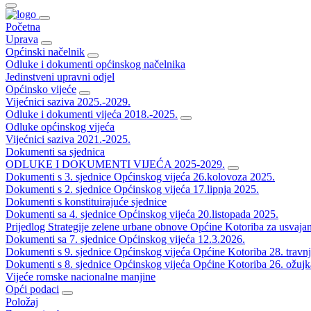
Početna
Uprava
Općinski načelnik
Odluke i dokumenti općinskog načelnika
Jedinstveni upravni odjel
Općinsko vijeće
Vijećnici saziva 2025.-2029.
Odluke i dokumenti vijeća 2018.-2025.
Odluke općinskog vijeća
Vijećnici saziva 2021.-2025.
Dokumenti sa sjednica
ODLUKE I DOKUMENTI VIJEĆA 2025-2029.
Dokumenti s 3. sjednice Općinskog vijeća 26.kolovoza 2025.
Dokumenti s 2. sjednice Općinskog vijeća 17.lipnja 2025.
Dokumenti s konstituirajuće sjednice
Dokumenti sa 4. sjednice Općinskog vijeća 20.listopada 2025.
Prijedlog Strategije zelene urbane obnove Općine Kotoriba za usvaja
Dokumenti sa 7. sjednice Općinskog vijeća 12.3.2026.
Dokumenti s 9. sjednice Općinskog vijeća Općine Kotoriba 28. travn
Dokumenti s 8. sjednice Općinskog vijeća Općine Kotoriba 26. ožujk
Vijeće romske nacionalne manjine
Opći podaci
Položaj