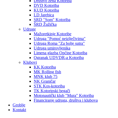
Društvo žena Kotoriba
DVD Kotoriba
KUD Kotoriba
LD Jarebica
SRD "Som" Kotoriba
ŠRD Žužička
Udruge
Mažoretkinje Kotoribe
Udruga "Pomoć neizlječivima"
Udruga Roma "Za bolje sutra"
Udruga umirovljenika
Limena glazba Općine Kotoriba
Ogranak UDVDR-a Kotoriba
Klubovi
KK Kotoriba
MK Rolling fish
MNK klub 75
NK Graničar
STK Kos-kotoriba
TK Kotoripski begači
Motonautički klub "Mura" Kotoriba
Financiranje udruga, društva i klubova
Groblje
Kontakt