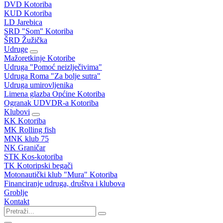
DVD Kotoriba
KUD Kotoriba
LD Jarebica
SRD "Som" Kotoriba
ŠRD Žužička
Udruge
Mažoretkinje Kotoribe
Udruga "Pomoć neizlječivima"
Udruga Roma "Za bolje sutra"
Udruga umirovljenika
Limena glazba Općine Kotoriba
Ogranak UDVDR-a Kotoriba
Klubovi
KK Kotoriba
MK Rolling fish
MNK klub 75
NK Graničar
STK Kos-kotoriba
TK Kotoripski begači
Motonautički klub "Mura" Kotoriba
Financiranje udruga, društva i klubova
Groblje
Kontakt