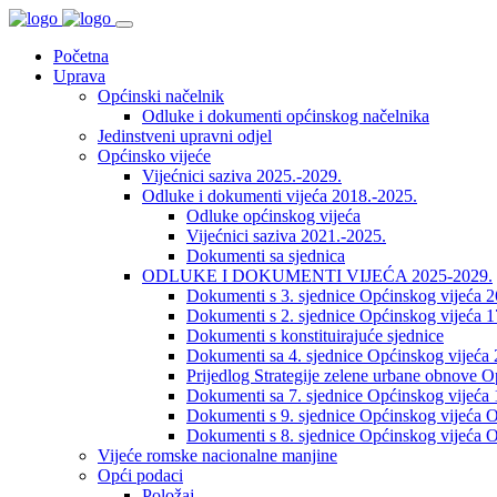
Početna
Uprava
Općinski načelnik
Odluke i dokumenti općinskog načelnika
Jedinstveni upravni odjel
Općinsko vijeće
Vijećnici saziva 2025.-2029.
Odluke i dokumenti vijeća 2018.-2025.
Odluke općinskog vijeća
Vijećnici saziva 2021.-2025.
Dokumenti sa sjednica
ODLUKE I DOKUMENTI VIJEĆA 2025-2029.
Dokumenti s 3. sjednice Općinskog vijeća 
Dokumenti s 2. sjednice Općinskog vijeća 1
Dokumenti s konstituirajuće sjednice
Dokumenti sa 4. sjednice Općinskog vijeća 
Prijedlog Strategije zelene urbane obnove 
Dokumenti sa 7. sjednice Općinskog vijeća 
Dokumenti s 9. sjednice Općinskog vijeća O
Dokumenti s 8. sjednice Općinskog vijeća O
Vijeće romske nacionalne manjine
Opći podaci
Položaj