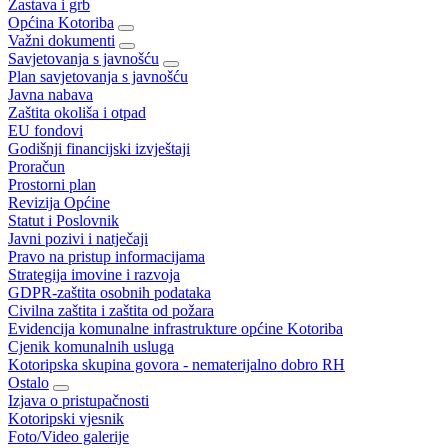
Zastava i grb
Općina Kotoriba
Važni dokumenti
Savjetovanja s javnošću
Plan savjetovanja s javnošću
Javna nabava
Zaštita okoliša i otpad
EU fondovi
Godišnji financijski izvještaji
Proračun
Prostorni plan
Revizija Općine
Statut i Poslovnik
Javni pozivi i natječaji
Pravo na pristup informacijama
Strategija imovine i razvoja
GDPR-zaštita osobnih podataka
Civilna zaštita i zaštita od požara
Evidencija komunalne infrastrukture općine Kotoriba
Cjenik komunalnih usluga
Kotoripska skupina govora - nematerijalno dobro RH
Ostalo
Izjava o pristupačnosti
Kotoripski vjesnik
Foto/Video galerije