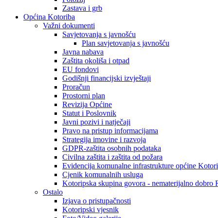
Zastava i grb
Općina Kotoriba
Važni dokumenti
Savjetovanja s javnošću
Plan savjetovanja s javnošću
Javna nabava
Zaštita okoliša i otpad
EU fondovi
Godišnji financijski izvještaji
Proračun
Prostorni plan
Revizija Općine
Statut i Poslovnik
Javni pozivi i natječaji
Pravo na pristup informacijama
Strategija imovine i razvoja
GDPR-zaštita osobnih podataka
Civilna zaštita i zaštita od požara
Evidencija komunalne infrastrukture općine Kotor
Cjenik komunalnih usluga
Kotoripska skupina govora - nematerijalno dobro
Ostalo
Izjava o pristupačnosti
Kotoripski vjesnik