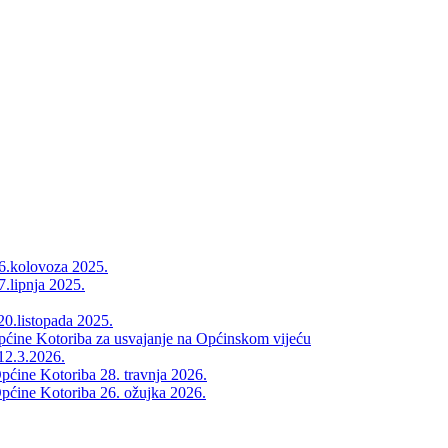
26.kolovoza 2025.
7.lipnja 2025.
20.listopada 2025.
Općine Kotoriba za usvajanje na Općinskom vijeću
12.3.2026.
pćine Kotoriba 28. travnja 2026.
pćine Kotoriba 26. ožujka 2026.