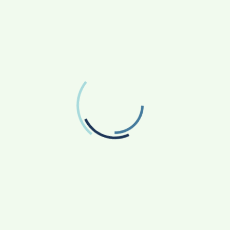
Knjižnica i čitaonica
Župa Kotoriba
Župni oglasi
Termini pogreba
Termini odvoza smeća
Dimnjačar