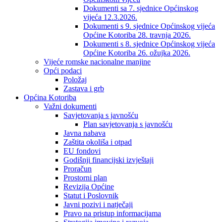
Dokumenti sa 7. sjednice Općinskog
vijeća 12.3.2026.
Dokumenti s 9. sjednice Općinskog vijeća
Općine Kotoriba 28. travnja 2026.
Dokumenti s 8. sjednice Općinskog vijeća
Općine Kotoriba 26. ožujka 2026.
Vijeće romske nacionalne manjine
Opći podaci
Položaj
Zastava i grb
Općina Kotoriba
Važni dokumenti
Savjetovanja s javnošću
Plan savjetovanja s javnošću
Javna nabava
Zaštita okoliša i otpad
EU fondovi
Godišnji financijski izvještaji
Proračun
Prostorni plan
Revizija Općine
Statut i Poslovnik
Javni pozivi i natječaji
Pravo na pristup informacijama