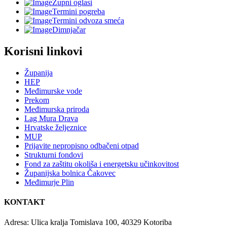
Župni oglasi
Termini pogreba
Termini odvoza smeća
Dimnjačar
Korisni linkovi
Županija
HEP
Međimurske vode
Prekom
Međimurska priroda
Lag Mura Drava
Hrvatske željeznice
MUP
Prijavite nepropisno odbačeni otpad
Strukturni fondovi
Fond za zaštitu okoliša i energetsku učinkovitost
Županijska bolnica Čakovec
Međimurje Plin
KONTAKT
Adresa: Ulica kralja Tomislava 100, 40329 Kotoriba