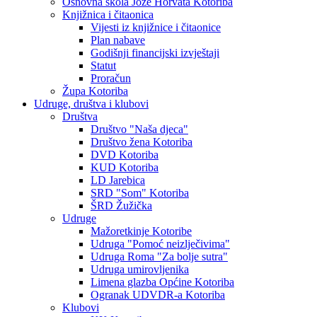
Osnovna škola Jože Horvata Kotoriba
Knjižnica i čitaonica
Vijesti iz knjižnice i čitaonice
Plan nabave
Godišnji financijski izvještaji
Statut
Proračun
Župa Kotoriba
Udruge, društva i klubovi
Društva
Društvo "Naša djeca"
Društvo žena Kotoriba
DVD Kotoriba
KUD Kotoriba
LD Jarebica
SRD "Som" Kotoriba
ŠRD Žužička
Udruge
Mažoretkinje Kotoribe
Udruga "Pomoć neizlječivima"
Udruga Roma "Za bolje sutra"
Udruga umirovljenika
Limena glazba Općine Kotoriba
Ogranak UDVDR-a Kotoriba
Klubovi