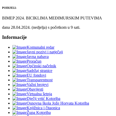
PODIJELI:
BIMEP 2024. BICIKLIMA MEĐIMURSKIM PUTEVIMA
dana 28.04.2024. (nedjelja) s početkom u 9 sati.
Informacije
Komunalni redar
Javni pozivi i natječaji
Javna nabava
Proračun
Općinski načelnik
Sadržaj stranice
EU fondovi
Transparentnost
Važni brojevi
Obavijesti
Virtualna šetnja
Dječji vrtić Kotoriba
Osnovna škola Jože Horvata Kotoriba
Knjižnica i čitaonica
Župa Kotoriba