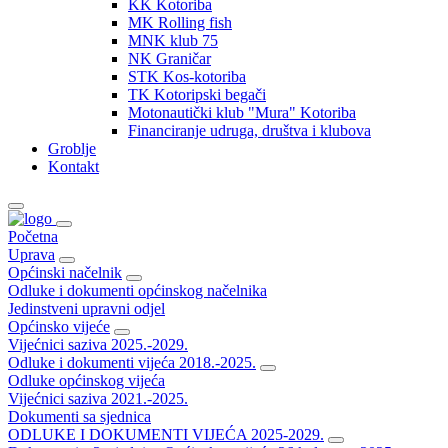
KK Kotoriba
MK Rolling fish
MNK klub 75
NK Graničar
STK Kos-kotoriba
TK Kotoripski begači
Motonautički klub "Mura" Kotoriba
Financiranje udruga, društva i klubova
Groblje
Kontakt
Početna
Uprava
Općinski načelnik
Odluke i dokumenti općinskog načelnika
Jedinstveni upravni odjel
Općinsko vijeće
Vijećnici saziva 2025.-2029.
Odluke i dokumenti vijeća 2018.-2025.
Odluke općinskog vijeća
Vijećnici saziva 2021.-2025.
Dokumenti sa sjednica
ODLUKE I DOKUMENTI VIJEĆA 2025-2029.