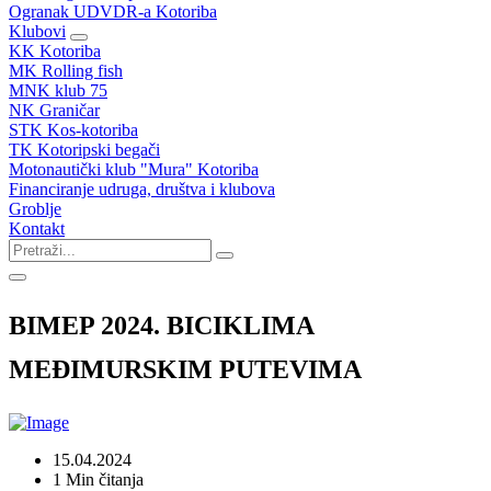
Ogranak UDVDR-a Kotoriba
Klubovi
KK Kotoriba
MK Rolling fish
MNK klub 75
NK Graničar
STK Kos-kotoriba
TK Kotoripski begači
Motonautički klub "Mura" Kotoriba
Financiranje udruga, društva i klubova
Groblje
Kontakt
BIMEP 2024. BICIKLIMA
MEĐIMURSKIM PUTEVIMA
15.04.2024
1 Min čitanja