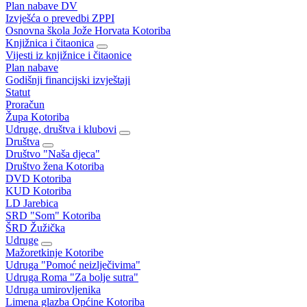
Plan nabave DV
Izvješća o prevedbi ZPPI
Osnovna škola Jože Horvata Kotoriba
Knjižnica i čitaonica
Vijesti iz knjižnice i čitaonice
Plan nabave
Godišnji financijski izvještaji
Statut
Proračun
Župa Kotoriba
Udruge, društva i klubovi
Društva
Društvo "Naša djeca"
Društvo žena Kotoriba
DVD Kotoriba
KUD Kotoriba
LD Jarebica
SRD "Som" Kotoriba
ŠRD Žužička
Udruge
Mažoretkinje Kotoribe
Udruga "Pomoć neizlječivima"
Udruga Roma "Za bolje sutra"
Udruga umirovljenika
Limena glazba Općine Kotoriba