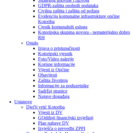
Strategija imovine i razvoja
GDPR-zaštita osobnih podataka
Civilna zaštita i zaštita od požara
Evidencija komunalne infrastrukture općine
Kotoriba
Cjenik komunalnih usluga
Kotoripska skupina govora - nematerijalno dobro
RH
Ostalo
Izjava o pristupačnosti
Kotoripski vjesnik
Foto/Video galerije
Korisne informacije
Vijesti iz Općine
Obavijesti
Zaštita životinja
Informacije za poduzetnike
Sadržaj stranice
Najave događaja
Ustanove
Dječji vrtić Kotoriba
Vijesti iz DV
GOdišnji financijski izvještaji
Plan nabave DV
Izvješća o prevedbi ZPPI