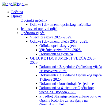
Početna
Uprava
Općinski načelnik
Odluke i dokumenti općinskog načelnika
Jedinstveni upravni odjel
Općinsko vijeće
Vijećnici saziva 2025.-2029.
Odluke i dokumenti vijeća 2018.-2025.
Odluke općinskog vijeća
Vijećnici saziva 2021.-2025.
Dokumenti sa sjednica
ODLUKE I DOKUMENTI VIJEĆA 2025-
2029.
Dokumenti s 3. sjednice Općinskog vijeća
26.kolovoza 2025.
Dokumenti s 2. sjednice Općinskog vijeća
17.lipnja 2025.
Dokumenti s konstituirajuće sjednice
Dokumenti sa 4. sjednice Općinskog
vijeća 20.listopada 2025.
Prijedlog Strategije zelene urbane obnove
Općine Kotoriba za usvajanje na
Općinskom vijeću