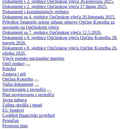
Dokumenti s 3. sjednice Općinskog vijeća 26.kolovoza 2025.
Dokumenti s 2. sjednice Općinskog vijeća 17.lipnja 2025.
Dokumenti s konstituirajuće sjednice
Dokumenti sa 4. sjednice Općinskog vijeća 20.listopada 2025.
Prijedlog Strategije zelene urbane obnove Općine Kotoriba za
usvajanje na Općinskom vijeću
Dokumenti sa 7. sjednice Općinskog vijeća 12.3.2026.
Dokumenti s 9. sjednice Općinskog vijeća Općine Kotoriba 28.
travnja 2026.
Dokumenti s 8. sjednice Općinskog vijeća Općine Kotoriba 26.
ožujka 2026.
Vijeće romske nacionalne manjine
Opći podaci
Položaj
Zastava i grb
Općina Kotoriba
Važni dokumenti
Savjetovanja s javnošću
Plan savjetovanja s javnošću
Javna nabava
Zaštita okoliša i otpad
EU fondovi
Godišnji financijski izvještaji
Proračun
Prostorni plan