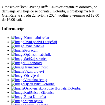
Gradsko društvo Crvenog križa Čakovec organizira dobrovoljno
darivanje krvi koje će se održati u Kotoribi, u prostorijama NK
Graničara, u srijedu 22. svibnja 2024. godine u vremenu od 12:00
do 16:00 sati.
Informacije
Komunalni redar
Javni pozivi i natječaji
Javna nabava
Proračun
Općinski načelnik
Sadržaj stranice
EU fondovi
Transparentnost
Važni brojevi
Obavijesti
Virtualna šetnja
Dječji vrtić Kotoriba
Osnovna škola Jože Horvata Kotoriba
Knjižnica i čitaonica
Župa Kotoriba
Župni oglasi