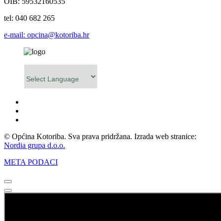
OIB: 59532160535
tel: 040 682 265
e-mail: opcina@kotoriba.hr
Powered by
© Općina Kotoriba. Sva prava pridržana. Izrada web stranice:
Nordia grupa d.o.o.
META PODACI