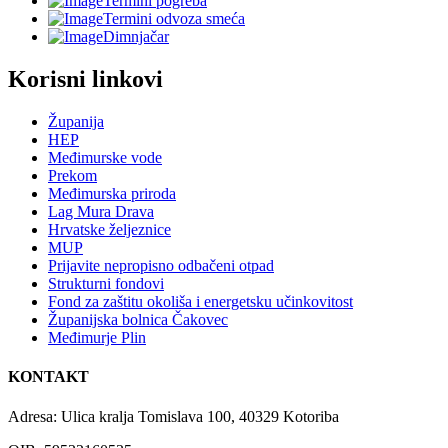
Termini pogreba
Termini odvoza smeća
Dimnjačar
Korisni linkovi
Županija
HEP
Međimurske vode
Prekom
Međimurska priroda
Lag Mura Drava
Hrvatske željeznice
MUP
Prijavite nepropisno odbačeni otpad
Strukturni fondovi
Fond za zaštitu okoliša i energetsku učinkovitost
Županijska bolnica Čakovec
Međimurje Plin
KONTAKT
Adresa: Ulica kralja Tomislava 100, 40329 Kotoriba