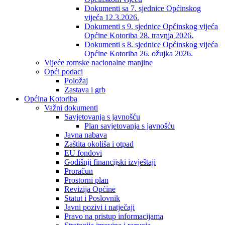
Dokumenti sa 7. sjednice Općinskog
vijeća 12.3.2026.
Dokumenti s 9. sjednice Općinskog vijeća
Općine Kotoriba 28. travnja 2026.
Dokumenti s 8. sjednice Općinskog vijeća
Općine Kotoriba 26. ožujka 2026.
Vijeće romske nacionalne manjine
Opći podaci
Položaj
Zastava i grb
Općina Kotoriba
Važni dokumenti
Savjetovanja s javnošću
Plan savjetovanja s javnošću
Javna nabava
Zaštita okoliša i otpad
EU fondovi
Godišnji financijski izvještaji
Proračun
Prostorni plan
Revizija Općine
Statut i Poslovnik
Javni pozivi i natječaji
Pravo na pristup informacijama