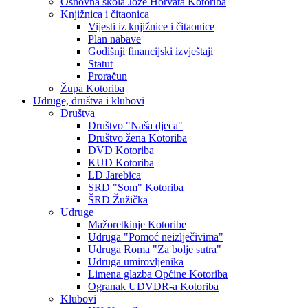
Osnovna škola Jože Horvata Kotoriba
Knjižnica i čitaonica
Vijesti iz knjižnice i čitaonice
Plan nabave
Godišnji financijski izvještaji
Statut
Proračun
Župa Kotoriba
Udruge, društva i klubovi
Društva
Društvo "Naša djeca"
Društvo žena Kotoriba
DVD Kotoriba
KUD Kotoriba
LD Jarebica
SRD "Som" Kotoriba
ŠRD Žužička
Udruge
Mažoretkinje Kotoribe
Udruga "Pomoć neizlječivima"
Udruga Roma "Za bolje sutra"
Udruga umirovljenika
Limena glazba Općine Kotoriba
Ogranak UDVDR-a Kotoriba
Klubovi