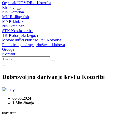
Ogranak UDVDR-a Kotoriba
Klubovi
KK Kotoriba
MK Rolling fish
MNK klub 75
NK Graničar
STK Kos-kotoriba
TK Kotoripski begači
Motonautički klub "Mura" Kotoriba
Financiranje udruga, društva i klubova
Groblje
Kontakt
Dobrovoljno darivanje krvi u Kotoribi
06.05.2024
1 Min čitanja
PODIJELI: