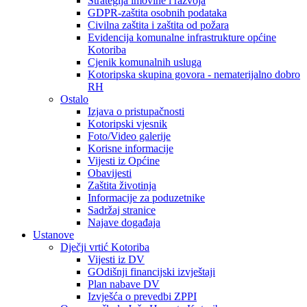
Strategija imovine i razvoja
GDPR-zaštita osobnih podataka
Civilna zaštita i zaštita od požara
Evidencija komunalne infrastrukture općine
Kotoriba
Cjenik komunalnih usluga
Kotoripska skupina govora - nematerijalno dobro
RH
Ostalo
Izjava o pristupačnosti
Kotoripski vjesnik
Foto/Video galerije
Korisne informacije
Vijesti iz Općine
Obavijesti
Zaštita životinja
Informacije za poduzetnike
Sadržaj stranice
Najave događaja
Ustanove
Dječji vrtić Kotoriba
Vijesti iz DV
GOdišnji financijski izvještaji
Plan nabave DV
Izvješća o prevedbi ZPPI