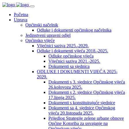
Početna
Uprava
Općinski načelnik
Odluke i dokumenti općinskog načelnika
Jedinstveni upravni odjel
Općinsko vijeće
Vijećnici saziva 2025.-2029.
Odluke i dokumenti vijeća 2018.-2025.
Odluke općinskog vijeća
Vijećnici saziva 2021.-2025.
Dokumenti sa sjednica
ODLUKE I DOKUMENTI VIJEĆA 2025-
2029.
Dokumenti s 3. sjednice Općinskog vijeća
26.kolovoza 2025.
Dokumenti s 2. sjednice Općinskog vijeća
17.lipnja 2025.
Dokumenti s konstituirajuće sjednice
Dokumenti sa 4. sjednice Općinskog
vijeća 20.listopada 2025.
Prijedlog Strategije zelene urbane obnove
Općine Kotoriba za usvajanje na
Općinskom vijeću