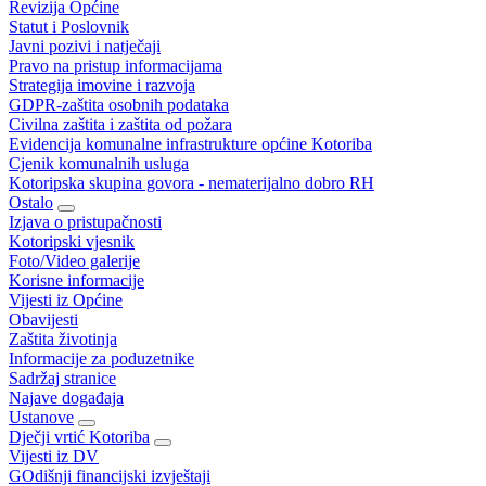
Revizija Općine
Statut i Poslovnik
Javni pozivi i natječaji
Pravo na pristup informacijama
Strategija imovine i razvoja
GDPR-zaštita osobnih podataka
Civilna zaštita i zaštita od požara
Evidencija komunalne infrastrukture općine Kotoriba
Cjenik komunalnih usluga
Kotoripska skupina govora - nematerijalno dobro RH
Ostalo
Izjava o pristupačnosti
Kotoripski vjesnik
Foto/Video galerije
Korisne informacije
Vijesti iz Općine
Obavijesti
Zaštita životinja
Informacije za poduzetnike
Sadržaj stranice
Najave događaja
Ustanove
Dječji vrtić Kotoriba
Vijesti iz DV
GOdišnji financijski izvještaji