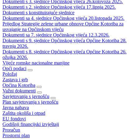
Dokumenti s 3. sjednice Općinskog vijeća 26.kolovoza 2025.
Dokumenti s 2. sjednice Općinskog vijeća 17.lipnja 2025.
Dokumenti s konstituirajuće sjednice
Dokumenti sa 4. sjednice Općinskog vijeća 20.listopada 2025.
Prijedlog Strategije zelene urbane obnove Općine Kotoriba za
usvajanje na Općinskom vijeću
Dokumenti sa 7. sjednice Općinskog vijeća 12.3.2026.
Dokumenti s 9. sjednice Općinskog vijeća Općine Kotoriba 28.
travnja 2026.
Dokumenti s 8. sjednice Općinskog vijeća Općine Kotoriba 26.
ožujka 2026.
Vijeće romske nacionalne manjine
Opći podaci
Položaj
Zastava i grb
Općina Kotoriba
Važni dokumenti
Savjetovanja s javnošću
Plan savjetovanja s javnošću
Javna nabava
Zaštita okoliša i otpad
EU fondovi
Godišnji financijski izvještaji
Proračun
Prostorni plan