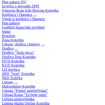
Plan nabave DV
Izvješća o prevedbi ZPPI
Osnovna škola Jože Horvata Kotoriba
Knjižnica i čitaonica
Vijesti iz knjižnice i čitaonice
Plan nabave
Godišnji financijski izvještaji
Statut
Proračun
Župa Kotoriba
Udruge, društva i klubovi
Društva
Društvo "Naša djeca"
Društvo žena Kotoriba
DVD Kotoriba
KUD Kotoriba
LD Jarebica
SRD "Som" Kotoriba
ŠRD Žužička
Udruge
Mažoretkinje Kotoribe
Udruga "Pomoć neizlječivima"
Udruga Roma "Za bolje sutra"
Udruga umirovljenika
Limena glazba Općine Kotoriba