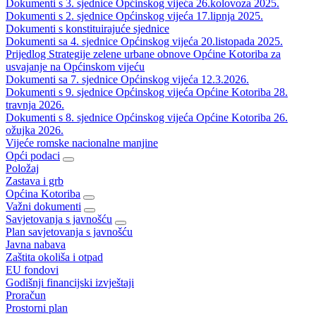
Dokumenti s 3. sjednice Općinskog vijeća 26.kolovoza 2025.
Dokumenti s 2. sjednice Općinskog vijeća 17.lipnja 2025.
Dokumenti s konstituirajuće sjednice
Dokumenti sa 4. sjednice Općinskog vijeća 20.listopada 2025.
Prijedlog Strategije zelene urbane obnove Općine Kotoriba za
usvajanje na Općinskom vijeću
Dokumenti sa 7. sjednice Općinskog vijeća 12.3.2026.
Dokumenti s 9. sjednice Općinskog vijeća Općine Kotoriba 28.
travnja 2026.
Dokumenti s 8. sjednice Općinskog vijeća Općine Kotoriba 26.
ožujka 2026.
Vijeće romske nacionalne manjine
Opći podaci
Položaj
Zastava i grb
Općina Kotoriba
Važni dokumenti
Savjetovanja s javnošću
Plan savjetovanja s javnošću
Javna nabava
Zaštita okoliša i otpad
EU fondovi
Godišnji financijski izvještaji
Proračun
Prostorni plan