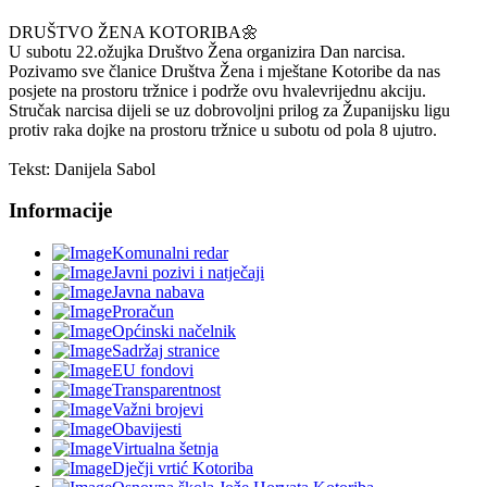
DRUŠTVO ŽENA KOTORIBA
🌼
U subotu 22.ožujka Društvo Žena organizira Dan narcisa.
Pozivamo sve članice Društva Žena i mještane Kotoribe da nas
posjete na prostoru tržnice i podrže ovu hvalevrijednu akciju.
Stručak narcisa dijeli se uz dobrovoljni prilog za Županijsku ligu
protiv raka dojke na prostoru tržnice u subotu od pola 8 ujutro.
Tekst: Danijela Sabol
Informacije
Komunalni redar
Javni pozivi i natječaji
Javna nabava
Proračun
Općinski načelnik
Sadržaj stranice
EU fondovi
Transparentnost
Važni brojevi
Obavijesti
Virtualna šetnja
Dječji vrtić Kotoriba