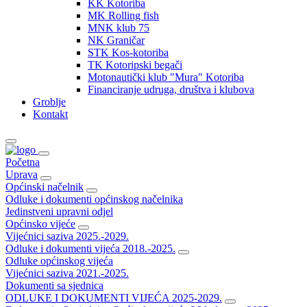
KK Kotoriba
MK Rolling fish
MNK klub 75
NK Graničar
STK Kos-kotoriba
TK Kotoripski begači
Motonautički klub "Mura" Kotoriba
Financiranje udruga, društva i klubova
Groblje
Kontakt
Početna
Uprava
Općinski načelnik
Odluke i dokumenti općinskog načelnika
Jedinstveni upravni odjel
Općinsko vijeće
Vijećnici saziva 2025.-2029.
Odluke i dokumenti vijeća 2018.-2025.
Odluke općinskog vijeća
Vijećnici saziva 2021.-2025.
Dokumenti sa sjednica
ODLUKE I DOKUMENTI VIJEĆA 2025-2029.