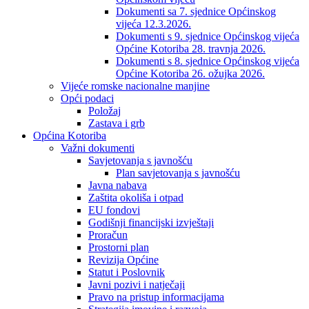
Dokumenti sa 7. sjednice Općinskog
vijeća 12.3.2026.
Dokumenti s 9. sjednice Općinskog vijeća
Općine Kotoriba 28. travnja 2026.
Dokumenti s 8. sjednice Općinskog vijeća
Općine Kotoriba 26. ožujka 2026.
Vijeće romske nacionalne manjine
Opći podaci
Položaj
Zastava i grb
Općina Kotoriba
Važni dokumenti
Savjetovanja s javnošću
Plan savjetovanja s javnošću
Javna nabava
Zaštita okoliša i otpad
EU fondovi
Godišnji financijski izvještaji
Proračun
Prostorni plan
Revizija Općine
Statut i Poslovnik
Javni pozivi i natječaji
Pravo na pristup informacijama