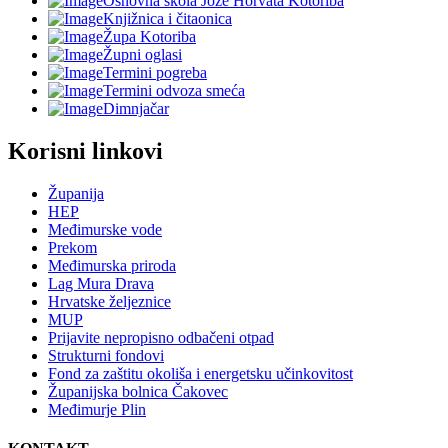
Osnovna škola Jože Horvata Kotoriba
Knjižnica i čitaonica
Župa Kotoriba
Župni oglasi
Termini pogreba
Termini odvoza smeća
Dimnjačar
Korisni linkovi
Županija
HEP
Međimurske vode
Prekom
Međimurska priroda
Lag Mura Drava
Hrvatske željeznice
MUP
Prijavite nepropisno odbačeni otpad
Strukturni fondovi
Fond za zaštitu okoliša i energetsku učinkovitost
Županijska bolnica Čakovec
Međimurje Plin