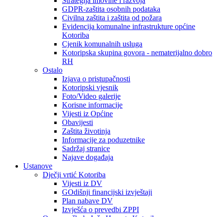
Strategija imovine i razvoja
GDPR-zaštita osobnih podataka
Civilna zaštita i zaštita od požara
Evidencija komunalne infrastrukture općine
Kotoriba
Cjenik komunalnih usluga
Kotoripska skupina govora - nematerijalno dobro
RH
Ostalo
Izjava o pristupačnosti
Kotoripski vjesnik
Foto/Video galerije
Korisne informacije
Vijesti iz Općine
Obavijesti
Zaštita životinja
Informacije za poduzetnike
Sadržaj stranice
Najave događaja
Ustanove
Dječji vrtić Kotoriba
Vijesti iz DV
GOdišnji financijski izvještaji
Plan nabave DV
Izvješća o prevedbi ZPPI