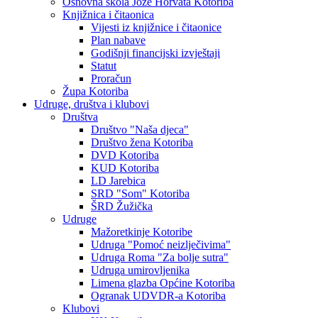
Osnovna škola Jože Horvata Kotoriba
Knjižnica i čitaonica
Vijesti iz knjižnice i čitaonice
Plan nabave
Godišnji financijski izvještaji
Statut
Proračun
Župa Kotoriba
Udruge, društva i klubovi
Društva
Društvo "Naša djeca"
Društvo žena Kotoriba
DVD Kotoriba
KUD Kotoriba
LD Jarebica
SRD "Som" Kotoriba
ŠRD Žužička
Udruge
Mažoretkinje Kotoribe
Udruga "Pomoć neizlječivima"
Udruga Roma "Za bolje sutra"
Udruga umirovljenika
Limena glazba Općine Kotoriba
Ogranak UDVDR-a Kotoriba
Klubovi