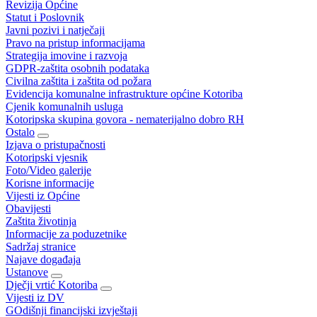
Revizija Općine
Statut i Poslovnik
Javni pozivi i natječaji
Pravo na pristup informacijama
Strategija imovine i razvoja
GDPR-zaštita osobnih podataka
Civilna zaštita i zaštita od požara
Evidencija komunalne infrastrukture općine Kotoriba
Cjenik komunalnih usluga
Kotoripska skupina govora - nematerijalno dobro RH
Ostalo
Izjava o pristupačnosti
Kotoripski vjesnik
Foto/Video galerije
Korisne informacije
Vijesti iz Općine
Obavijesti
Zaštita životinja
Informacije za poduzetnike
Sadržaj stranice
Najave događaja
Ustanove
Dječji vrtić Kotoriba
Vijesti iz DV
GOdišnji financijski izvještaji