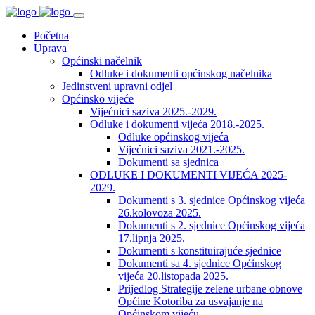
Početna
Uprava
Općinski načelnik
Odluke i dokumenti općinskog načelnika
Jedinstveni upravni odjel
Općinsko vijeće
Vijećnici saziva 2025.-2029.
Odluke i dokumenti vijeća 2018.-2025.
Odluke općinskog vijeća
Vijećnici saziva 2021.-2025.
Dokumenti sa sjednica
ODLUKE I DOKUMENTI VIJEĆA 2025-
2029.
Dokumenti s 3. sjednice Općinskog vijeća
26.kolovoza 2025.
Dokumenti s 2. sjednice Općinskog vijeća
17.lipnja 2025.
Dokumenti s konstituirajuće sjednice
Dokumenti sa 4. sjednice Općinskog
vijeća 20.listopada 2025.
Prijedlog Strategije zelene urbane obnove
Općine Kotoriba za usvajanje na
Općinskom vijeću