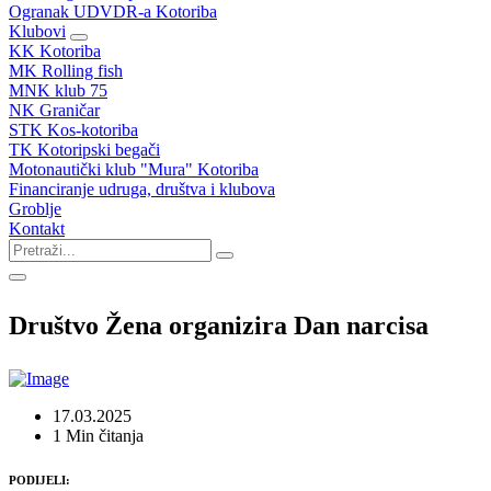
Ogranak UDVDR-a Kotoriba
Klubovi
KK Kotoriba
MK Rolling fish
MNK klub 75
NK Graničar
STK Kos-kotoriba
TK Kotoripski begači
Motonautički klub "Mura" Kotoriba
Financiranje udruga, društva i klubova
Groblje
Kontakt
Društvo Žena organizira Dan narcisa
17.03.2025
1 Min čitanja
PODIJELI: