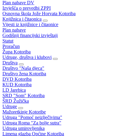
Plan nabave DV
Izvješća o prevedbi ZPPI
Osnovna škola Jože Horvata Kotoriba
Knjižnica i čitaonica
Vijesti iz knjižnice i čitaonice
Plan nabave
Godišnji financijski izvještaji
Statut
Proračun
Župa Kotoriba
Udruge, društva i klubovi
Društva
Društvo "Naša djeca"
Društvo žena Kotoriba
DVD Kotoriba
KUD Kotoriba
LD Jarebica
SRD "Som" Kotoriba
ŠRD Žužička
Udruge
Mažoretkinje Kotoribe
Udruga "Pomoć neizlječivima"
Udruga Roma "Za bolje sutra"
Udruga umirovljenika
Limena glazba Općine Kotoriba