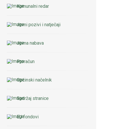
Komunalni redar
Javni pozivi i natječaji
Javna nabava
Proračun
Općinski načelnik
Sadržaj stranice
EU fondovi