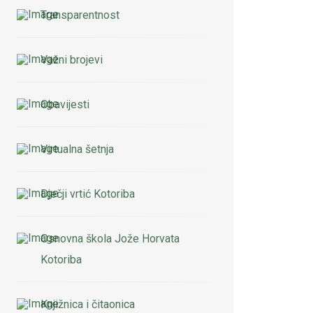
Transparentnost
Važni brojevi
Obavijesti
Virtualna šetnja
Dječji vrtić Kotoriba
Osnovna škola Jože Horvata
Kotoriba
Knjižnica i čitaonica