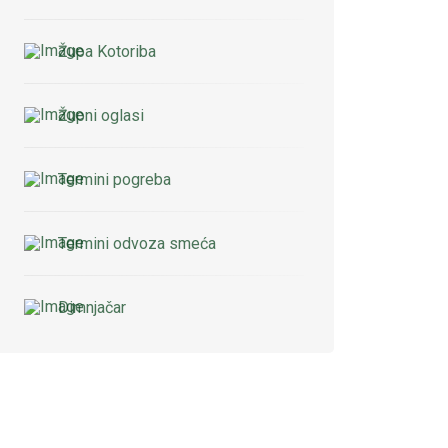
Župa Kotoriba
Župni oglasi
Termini pogreba
Termini odvoza smeća
Dimnjačar