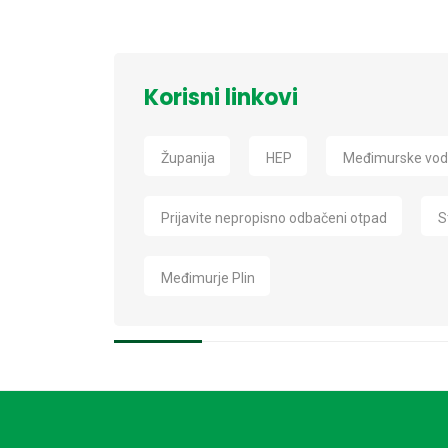
Korisni linkovi
Županija
HEP
Međimurske vo
Prijavite nepropisno odbačeni otpad
S
Međimurje Plin