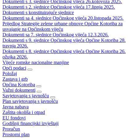
Dokumenti s 3. sjednice Općinskog vijeća 26.kolovoza 2025.
Dokumenti s 2. sjednice Općinskog vijeća 17.lipnja 2025.
Dokumenti s konstituirajuće sjednice
Dokumenti sa 4. sjednice Općinskog vijeća 20.listopada 2025.
Prijedlog Strategije zelene urbane obnove Općine Kotoriba za
usvajanje na Općinskom vijeću
Dokumenti sa 7. sjednice Općinskog vijeća 12.3.2026.
Dokumenti s 9. sjednice Općinskog vijeća Općine Kotoriba 28.
travnja 2026.
Dokumenti s 8. sjednice Općinskog vijeća Općine Kotoriba 26.
ožujka 2026.
Vijeće romske nacionalne manjine
Opći podaci
Položaj
Zastava i grb
Općina Kotoriba
Važni dokumenti
Savjetovanja s javnošću
Plan savjetovanja s javnošću
Javna nabava
Zaštita okoliša i otpad
EU fondovi
Godišnji financijski izvještaji
Proračun
Prostorni plan