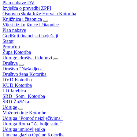
Plan nabave DV
Izvješća o prevedbi ZPPI
Osnovna škola Jože Horvata Kotoriba
Knjižnica i čitaonica
Vijesti iz knjižnice i čitaonice
Plan nabave
Godišnji financijski izvještaji
Statut
Proračun
Župa Kotoriba
Udruge, društva i klubovi
Društva
Društvo "Naša djeca"
Društvo žena Kotoriba
DVD Kotoriba
KUD Kotoriba
LD Jarebica
SRD "Som" Kotoriba
ŠRD Žužička
Udruge
Mažoretkinje Kotoribe
Udruga "Pomoć neizlječivima"
Udruga Roma "Za bolje sutra"
Udruga umirovljenika
Limena glazba Općine Kotoriba