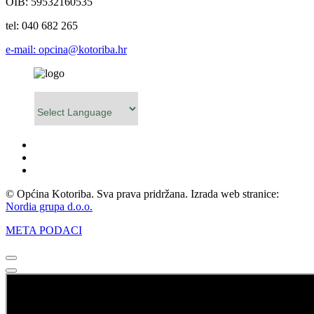
OIB: 59532160535
tel: 040 682 265
e-mail: opcina@kotoriba.hr
Powered by
© Općina Kotoriba. Sva prava pridržana. Izrada web stranice:
Nordia grupa d.o.o.
META PODACI