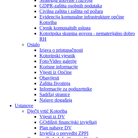
Strategija imovine i razvoja
GDPR-zaštita osobnih podataka
Civilna zaštita i zaštita od požara
Evidencija komunalne infrastrukture općine
Kotoriba
Cjenik komunalnih usluga
Kotoripska skupina govora - nematerijalno dobro
RH
Ostalo
Izjava o pristupačnosti
Kotoripski vjesnik
Foto/Video galerije
Korisne informacije
Vijesti iz Općine
Obavijesti
Zaštita životinja
Informacije za poduzetnike
Sadržaj stranice
Najave događaja
Ustanove
Dječji vrtić Kotoriba
Vijesti iz DV
GOdišnji financijski izvještaji
Plan nabave DV
Izvješća o prevedbi ZPPI