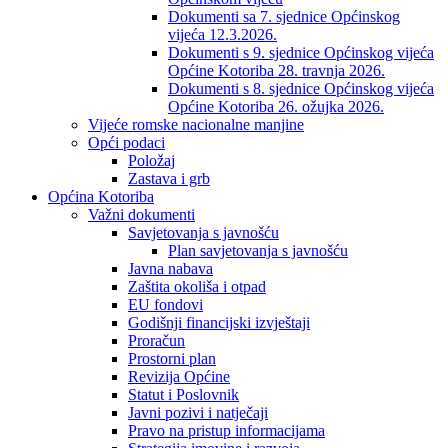
Dokumenti sa 7. sjednice Općinskog
vijeća 12.3.2026.
Dokumenti s 9. sjednice Općinskog vijeća
Općine Kotoriba 28. travnja 2026.
Dokumenti s 8. sjednice Općinskog vijeća
Općine Kotoriba 26. ožujka 2026.
Vijeće romske nacionalne manjine
Opći podaci
Položaj
Zastava i grb
Općina Kotoriba
Važni dokumenti
Savjetovanja s javnošću
Plan savjetovanja s javnošću
Javna nabava
Zaštita okoliša i otpad
EU fondovi
Godišnji financijski izvještaji
Proračun
Prostorni plan
Revizija Općine
Statut i Poslovnik
Javni pozivi i natječaji
Pravo na pristup informacijama