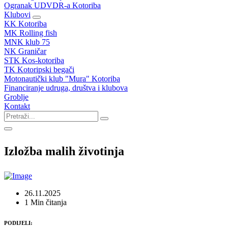
Ogranak UDVDR-a Kotoriba
Klubovi
KK Kotoriba
MK Rolling fish
MNK klub 75
NK Graničar
STK Kos-kotoriba
TK Kotoripski begači
Motonautički klub "Mura" Kotoriba
Financiranje udruga, društva i klubova
Groblje
Kontakt
Izložba malih životinja
26.11.2025
1 Min čitanja
PODIJELI: