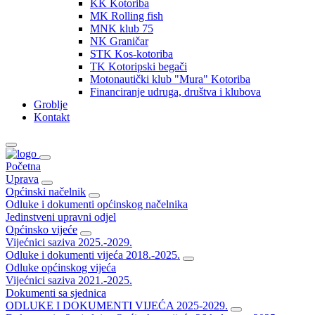
KK Kotoriba
MK Rolling fish
MNK klub 75
NK Graničar
STK Kos-kotoriba
TK Kotoripski begači
Motonautički klub "Mura" Kotoriba
Financiranje udruga, društva i klubova
Groblje
Kontakt
Početna
Uprava
Općinski načelnik
Odluke i dokumenti općinskog načelnika
Jedinstveni upravni odjel
Općinsko vijeće
Vijećnici saziva 2025.-2029.
Odluke i dokumenti vijeća 2018.-2025.
Odluke općinskog vijeća
Vijećnici saziva 2021.-2025.
Dokumenti sa sjednica
ODLUKE I DOKUMENTI VIJEĆA 2025-2029.