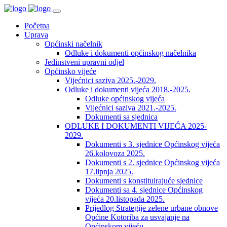
Početna
Uprava
Općinski načelnik
Odluke i dokumenti općinskog načelnika
Jedinstveni upravni odjel
Općinsko vijeće
Vijećnici saziva 2025.-2029.
Odluke i dokumenti vijeća 2018.-2025.
Odluke općinskog vijeća
Vijećnici saziva 2021.-2025.
Dokumenti sa sjednica
ODLUKE I DOKUMENTI VIJEĆA 2025-
2029.
Dokumenti s 3. sjednice Općinskog vijeća
26.kolovoza 2025.
Dokumenti s 2. sjednice Općinskog vijeća
17.lipnja 2025.
Dokumenti s konstituirajuće sjednice
Dokumenti sa 4. sjednice Općinskog
vijeća 20.listopada 2025.
Prijedlog Strategije zelene urbane obnove
Općine Kotoriba za usvajanje na
Općinskom vijeću