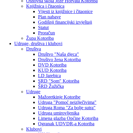
Osnovna škola Jože Horvata Kotoriba
Knjižnica i čitaonica
Vijesti iz knjižnice i čitaonice
Plan nabave
Godišnji financijski izvještaji
Statut
Proračun
Župa Kotoriba
Udruge, društva i klubovi
Društva
Društvo "Naša djeca"
Društvo žena Kotoriba
DVD Kotoriba
KUD Kotoriba
LD Jarebica
SRD "Som" Kotoriba
ŠRD Žužička
Udruge
Mažoretkinje Kotoribe
Udruga "Pomoć neizlječivima"
Udruga Roma "Za bolje sutra"
Udruga umirovljenika
Limena glazba Općine Kotoriba
Ogranak UDVDR-a Kotoriba
Klubovi