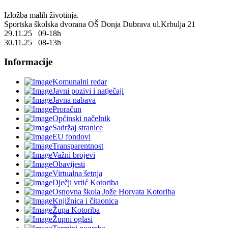
Izložba malih životinja.
Sportska školska dvorana OŠ Donja Dubrava ul.Krbulja 21
29.11.25 09-18h
30.11.25 08-13h
Informacije
Komunalni redar
Javni pozivi i natječaji
Javna nabava
Proračun
Općinski načelnik
Sadržaj stranice
EU fondovi
Transparentnost
Važni brojevi
Obavijesti
Virtualna šetnja
Dječji vrtić Kotoriba
Osnovna škola Jože Horvata Kotoriba
Knjižnica i čitaonica
Župa Kotoriba
Župni oglasi