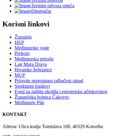
Termini pogreba
Termini odvoza smeća
Dimnjačar
Korisni linkovi
Županija
HEP
Međimurske vode
Prekom
Međimurska priroda
Lag Mura Drava
Hrvatske željeznice
MUP
Prijavite nepropisno odbačeni otpad
Strukturni fondovi
Fond za zaštitu okoliša i energetsku učinkovitost
Županijska bolnica Čakovec
Međimurje Plin
KONTAKT
Adresa: Ulica kralja Tomislava 100, 40329 Kotoriba