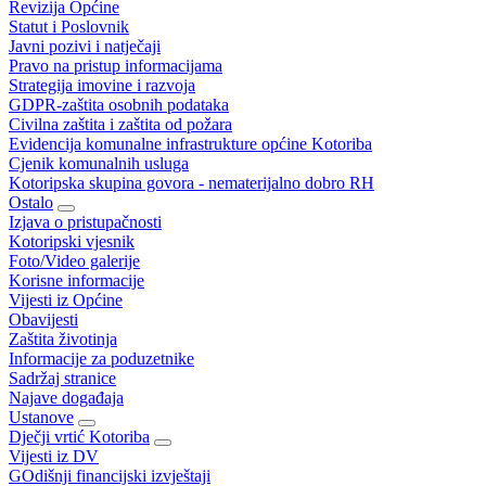
Revizija Općine
Statut i Poslovnik
Javni pozivi i natječaji
Pravo na pristup informacijama
Strategija imovine i razvoja
GDPR-zaštita osobnih podataka
Civilna zaštita i zaštita od požara
Evidencija komunalne infrastrukture općine Kotoriba
Cjenik komunalnih usluga
Kotoripska skupina govora - nematerijalno dobro RH
Ostalo
Izjava o pristupačnosti
Kotoripski vjesnik
Foto/Video galerije
Korisne informacije
Vijesti iz Općine
Obavijesti
Zaštita životinja
Informacije za poduzetnike
Sadržaj stranice
Najave događaja
Ustanove
Dječji vrtić Kotoriba
Vijesti iz DV
GOdišnji financijski izvještaji