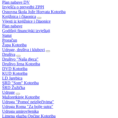
Plan nabave DV
Izvješća o prevedbi ZPPI
Osnovna škola Jože Horvata Kotoriba
Knjižnica i čitaonica
Vijesti iz knjižnice i čitaonice
Plan nabave
Godišnji financijski izvještaji
Statut
Proračun
Župa Kotoriba
Udruge, društva i klubovi
Društva
Društvo "Naša djeca"
Društvo žena Kotoriba
DVD Kotoriba
KUD Kotoriba
LD Jarebica
SRD "Som" Kotoriba
ŠRD Žužička
Udruge
Mažoretkinje Kotoribe
Udruga "Pomoć neizlječivima"
Udruga Roma "Za bolje sutra"
Udruga umirovljenika
Limena glazba Općine Kotoriba