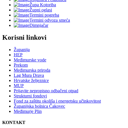
Župa Kotoriba
Župni oglasi
Termini pogreba
Termini odvoza smeća
Dimnjačar
Korisni linkovi
Županija
HEP
Međimurske vode
Prekom
Međimurska priroda
Lag Mura Drava
Hrvatske željeznice
MUP
Prijavite nepropisno odbačeni otpad
Strukturni fondovi
Fond za zaštitu okoliša i energetsku učinkovitost
Županijska bolnica Čakovec
Međimurje Plin
KONTAKT