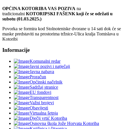
OPĆINA KOTORIBA VAS POZIVA
na
tradicionalni
KOTORIPSKI FAŠENK koji če se održati u
s
ubotu (01.03.2025.)
Povorka se formira kod Stolnoteniske dvorane u 14 sati dok će se
maske predstaviti na prostorima tržnice-Ulica kralja Tomislava u
Kotoribi
Informacije
Komunalni redar
Javni pozivi i natječaji
Javna nabava
Proračun
Općinski načelnik
Sadržaj stranice
EU fondovi
Transparentnost
Važni brojevi
Obavijesti
Virtualna šetnja
Dječji vrtić Kotoriba
Osnovna škola Jože Horvata Kotoriba
Knjižnica i čitaonica