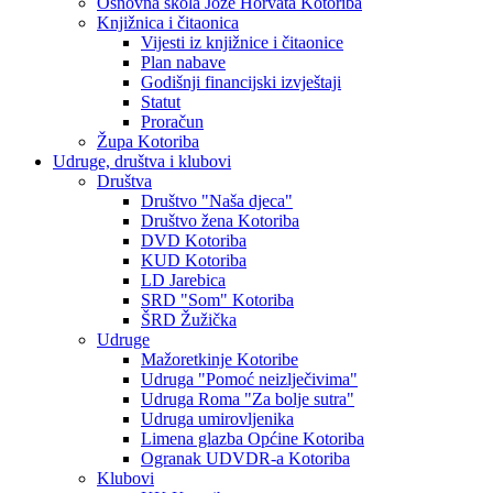
Osnovna škola Jože Horvata Kotoriba
Knjižnica i čitaonica
Vijesti iz knjižnice i čitaonice
Plan nabave
Godišnji financijski izvještaji
Statut
Proračun
Župa Kotoriba
Udruge, društva i klubovi
Društva
Društvo "Naša djeca"
Društvo žena Kotoriba
DVD Kotoriba
KUD Kotoriba
LD Jarebica
SRD "Som" Kotoriba
ŠRD Žužička
Udruge
Mažoretkinje Kotoribe
Udruga "Pomoć neizlječivima"
Udruga Roma "Za bolje sutra"
Udruga umirovljenika
Limena glazba Općine Kotoriba
Ogranak UDVDR-a Kotoriba
Klubovi