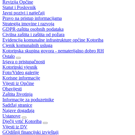
Revizija Općine
Statut i Poslovnik
Javni pozivi i natječaji
Pravo na pristup informacijama
Strategija imovine i razvoja
GDPR-zaštita osobnih podataka
Civilna zaštita i zaštita od požara
Evidencija komunalne infrastrukture općine Kotoriba
Cjenik komunalnih usluga
Kotoripska skupina govora - nematerijalno dobro RH
Ostalo
Izjava o pristupačnosti
Kotoripski vjesnik
Foto/Video galerije
Korisne informacije
Vijesti iz Općine
Obavijesti
Zaštita životinja
Informacije za poduzetnike
Sadržaj stranice
Najave događaja
Ustanove
Dječji vrtić Kotoriba
Vijesti iz DV
GOdišnji financijski izvještaji