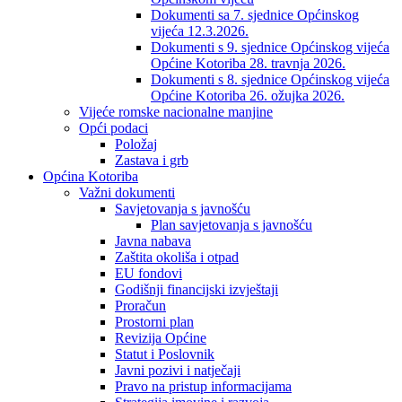
Dokumenti sa 7. sjednice Općinskog
vijeća 12.3.2026.
Dokumenti s 9. sjednice Općinskog vijeća
Općine Kotoriba 28. travnja 2026.
Dokumenti s 8. sjednice Općinskog vijeća
Općine Kotoriba 26. ožujka 2026.
Vijeće romske nacionalne manjine
Opći podaci
Položaj
Zastava i grb
Općina Kotoriba
Važni dokumenti
Savjetovanja s javnošću
Plan savjetovanja s javnošću
Javna nabava
Zaštita okoliša i otpad
EU fondovi
Godišnji financijski izvještaji
Proračun
Prostorni plan
Revizija Općine
Statut i Poslovnik
Javni pozivi i natječaji
Pravo na pristup informacijama