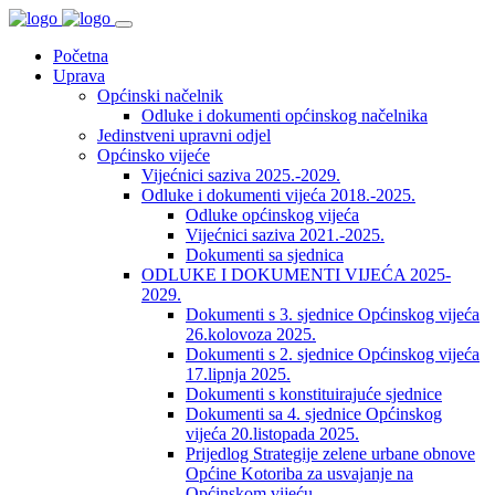
Početna
Uprava
Općinski načelnik
Odluke i dokumenti općinskog načelnika
Jedinstveni upravni odjel
Općinsko vijeće
Vijećnici saziva 2025.-2029.
Odluke i dokumenti vijeća 2018.-2025.
Odluke općinskog vijeća
Vijećnici saziva 2021.-2025.
Dokumenti sa sjednica
ODLUKE I DOKUMENTI VIJEĆA 2025-
2029.
Dokumenti s 3. sjednice Općinskog vijeća
26.kolovoza 2025.
Dokumenti s 2. sjednice Općinskog vijeća
17.lipnja 2025.
Dokumenti s konstituirajuće sjednice
Dokumenti sa 4. sjednice Općinskog
vijeća 20.listopada 2025.
Prijedlog Strategije zelene urbane obnove
Općine Kotoriba za usvajanje na
Općinskom vijeću