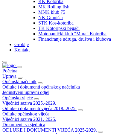
KK Kotoriba
MK Rolling fish
MNK klub 75
NK Graničar
STK Kos-kotoriba
TK Kotoripski begači
Motonautički klub "Mura" Kotoriba
Financiranje udruga, društva i klubova
Groblje
Kontakt
Početna
Uprava
Općinski načelnik
Odluke i dokumenti općinskog načelnika
Jedinstveni upravni odjel
Općinsko vijeće
Vijećnici saziva 2025.-2029.
Odluke i dokumenti vijeća 2018.-2025.
Odluke općinskog vijeća
Vijećnici saziva 2021.-2025.
Dokumenti sa sjednica
ODLUKE I DOKUMENTI VIJEĆA 2025-2029.