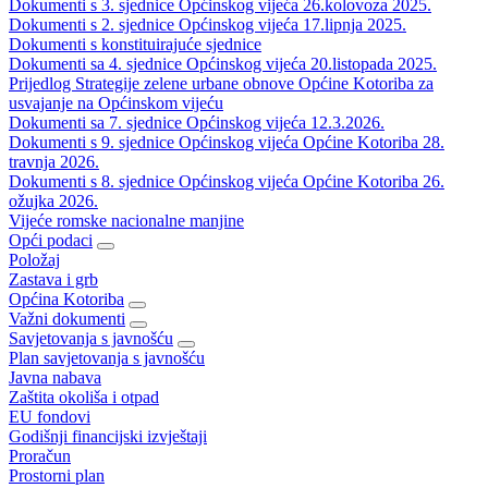
Dokumenti s 3. sjednice Općinskog vijeća 26.kolovoza 2025.
Dokumenti s 2. sjednice Općinskog vijeća 17.lipnja 2025.
Dokumenti s konstituirajuće sjednice
Dokumenti sa 4. sjednice Općinskog vijeća 20.listopada 2025.
Prijedlog Strategije zelene urbane obnove Općine Kotoriba za
usvajanje na Općinskom vijeću
Dokumenti sa 7. sjednice Općinskog vijeća 12.3.2026.
Dokumenti s 9. sjednice Općinskog vijeća Općine Kotoriba 28.
travnja 2026.
Dokumenti s 8. sjednice Općinskog vijeća Općine Kotoriba 26.
ožujka 2026.
Vijeće romske nacionalne manjine
Opći podaci
Položaj
Zastava i grb
Općina Kotoriba
Važni dokumenti
Savjetovanja s javnošću
Plan savjetovanja s javnošću
Javna nabava
Zaštita okoliša i otpad
EU fondovi
Godišnji financijski izvještaji
Proračun
Prostorni plan