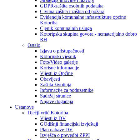
Strategija imovine i razvoja
GDPR-zaštita osobnih podataka
Civilna zaštita i zaštita od požara
Evidencija komunalne infrastrukture općine
Kotoriba
Cjenik komunalnih usluga
Kotoripska skupina govora - nematerijalno dobro
RH
Ostalo
Izjava o pristupačnosti
Kotoripski vjesnik
Foto/Video galerije
Korisne informacije
Vijesti iz Općine
Obavijesti
Zaštita životinja
Informacije za poduzetnike
Sadržaj stranice
Najave događaja
Ustanove
Dječji vrtić Kotoriba
Vijesti iz DV
GOdišnji financijski izvještaji
Plan nabave DV
Izvješća o prevedbi ZPPI