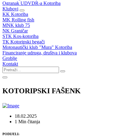
Ogranak UDVDR-a Kotoriba
Klubovi
KK Kotoriba
MK Rolling fish
MNK klub 75
NK Graničar
STK Kos-kotoriba
TK Kotoripski begači
Motonautički klub "Mura" Kotoriba
Financiranje udruga, društva i klubova
Groblje
Kontakt
KOTORIPSKI FAŠENK
18.02.2025
1 Min čitanja
PODIJELI: