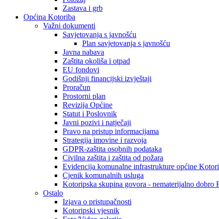
Zastava i grb
Općina Kotoriba
Važni dokumenti
Savjetovanja s javnošću
Plan savjetovanja s javnošću
Javna nabava
Zaštita okoliša i otpad
EU fondovi
Godišnji financijski izvještaji
Proračun
Prostorni plan
Revizija Općine
Statut i Poslovnik
Javni pozivi i natječaji
Pravo na pristup informacijama
Strategija imovine i razvoja
GDPR-zaštita osobnih podataka
Civilna zaštita i zaštita od požara
Evidencija komunalne infrastrukture općine Kotor
Cjenik komunalnih usluga
Kotoripska skupina govora - nematerijalno dobro
Ostalo
Izjava o pristupačnosti
Kotoripski vjesnik