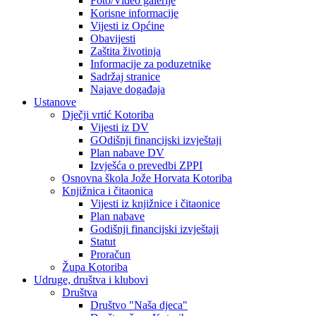
Foto/Video galerije
Korisne informacije
Vijesti iz Općine
Obavijesti
Zaštita životinja
Informacije za poduzetnike
Sadržaj stranice
Najave događaja
Ustanove
Dječji vrtić Kotoriba
Vijesti iz DV
GOdišnji financijski izvještaji
Plan nabave DV
Izvješća o prevedbi ZPPI
Osnovna škola Jože Horvata Kotoriba
Knjižnica i čitaonica
Vijesti iz knjižnice i čitaonice
Plan nabave
Godišnji financijski izvještaji
Statut
Proračun
Župa Kotoriba
Udruge, društva i klubovi
Društva
Društvo "Naša djeca"