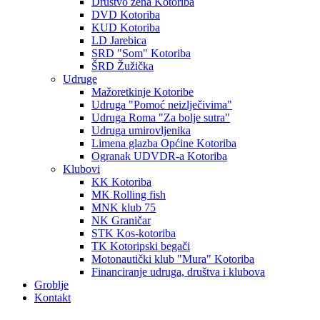
Društvo žena Kotoriba
DVD Kotoriba
KUD Kotoriba
LD Jarebica
SRD "Som" Kotoriba
ŠRD Žužička
Udruge
Mažoretkinje Kotoribe
Udruga "Pomoć neizlječivima"
Udruga Roma "Za bolje sutra"
Udruga umirovljenika
Limena glazba Općine Kotoriba
Ogranak UDVDR-a Kotoriba
Klubovi
KK Kotoriba
MK Rolling fish
MNK klub 75
NK Graničar
STK Kos-kotoriba
TK Kotoripski begači
Motonautički klub "Mura" Kotoriba
Financiranje udruga, društva i klubova
Groblje
Kontakt