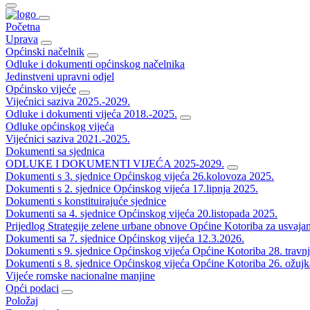
Početna
Uprava
Općinski načelnik
Odluke i dokumenti općinskog načelnika
Jedinstveni upravni odjel
Općinsko vijeće
Vijećnici saziva 2025.-2029.
Odluke i dokumenti vijeća 2018.-2025.
Odluke općinskog vijeća
Vijećnici saziva 2021.-2025.
Dokumenti sa sjednica
ODLUKE I DOKUMENTI VIJEĆA 2025-2029.
Dokumenti s 3. sjednice Općinskog vijeća 26.kolovoza 2025.
Dokumenti s 2. sjednice Općinskog vijeća 17.lipnja 2025.
Dokumenti s konstituirajuće sjednice
Dokumenti sa 4. sjednice Općinskog vijeća 20.listopada 2025.
Prijedlog Strategije zelene urbane obnove Općine Kotoriba za usvaja
Dokumenti sa 7. sjednice Općinskog vijeća 12.3.2026.
Dokumenti s 9. sjednice Općinskog vijeća Općine Kotoriba 28. travn
Dokumenti s 8. sjednice Općinskog vijeća Općine Kotoriba 26. ožujk
Vijeće romske nacionalne manjine
Opći podaci
Položaj