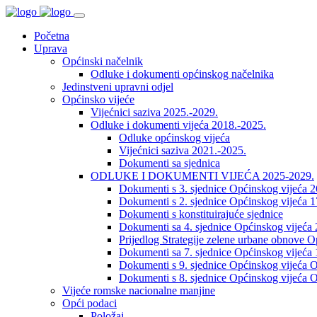
Početna
Uprava
Općinski načelnik
Odluke i dokumenti općinskog načelnika
Jedinstveni upravni odjel
Općinsko vijeće
Vijećnici saziva 2025.-2029.
Odluke i dokumenti vijeća 2018.-2025.
Odluke općinskog vijeća
Vijećnici saziva 2021.-2025.
Dokumenti sa sjednica
ODLUKE I DOKUMENTI VIJEĆA 2025-2029.
Dokumenti s 3. sjednice Općinskog vijeća 
Dokumenti s 2. sjednice Općinskog vijeća 1
Dokumenti s konstituirajuće sjednice
Dokumenti sa 4. sjednice Općinskog vijeća 
Prijedlog Strategije zelene urbane obnove 
Dokumenti sa 7. sjednice Općinskog vijeća 
Dokumenti s 9. sjednice Općinskog vijeća O
Dokumenti s 8. sjednice Općinskog vijeća O
Vijeće romske nacionalne manjine
Opći podaci
Položaj