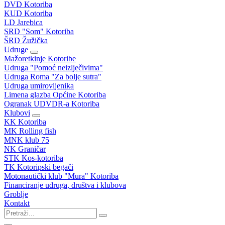
DVD Kotoriba
KUD Kotoriba
LD Jarebica
SRD "Som" Kotoriba
ŠRD Žužička
Udruge
Mažoretkinje Kotoribe
Udruga "Pomoć neizlječivima"
Udruga Roma "Za bolje sutra"
Udruga umirovljenika
Limena glazba Općine Kotoriba
Ogranak UDVDR-a Kotoriba
Klubovi
KK Kotoriba
MK Rolling fish
MNK klub 75
NK Graničar
STK Kos-kotoriba
TK Kotoripski begači
Motonautički klub "Mura" Kotoriba
Financiranje udruga, društva i klubova
Groblje
Kontakt