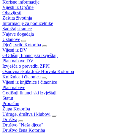
Korisne informacije
Vijesti iz Općine
Obavijesti
Zaštita životinja
Informacije za poduzetnike
Sadržaj stranice
Najave događaja
Ustanove
Dječji vrtić Kotoriba
Vijesti iz DV
GOdišnji financijski izvještaji
Plan nabave DV
Izvješća o prevedbi ZPPI
Osnovna škola Jože Horvata Kotoriba
Knjižnica i čitaonica
Vijesti iz knjižnice i čitaonice
Plan nabave
Godišnji financijski izvještaji
Statut
Proračun
Župa Kotoriba
Udruge, društva i klubovi
Društva
Društvo "Naša djeca"
Društvo žena Kotoriba