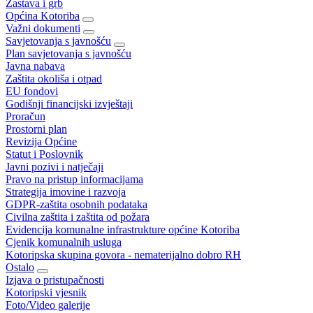
Zastava i grb
Općina Kotoriba
Važni dokumenti
Savjetovanja s javnošću
Plan savjetovanja s javnošću
Javna nabava
Zaštita okoliša i otpad
EU fondovi
Godišnji financijski izvještaji
Proračun
Prostorni plan
Revizija Općine
Statut i Poslovnik
Javni pozivi i natječaji
Pravo na pristup informacijama
Strategija imovine i razvoja
GDPR-zaštita osobnih podataka
Civilna zaštita i zaštita od požara
Evidencija komunalne infrastrukture općine Kotoriba
Cjenik komunalnih usluga
Kotoripska skupina govora - nematerijalno dobro RH
Ostalo
Izjava o pristupačnosti
Kotoripski vjesnik
Foto/Video galerije