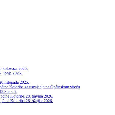
26.kolovoza 2025.
7.lipnja 2025.
20.listopada 2025.
Općine Kotoriba za usvajanje na Općinskom vijeću
12.3.2026.
pćine Kotoriba 28. travnja 2026.
pćine Kotoriba 26. ožujka 2026.