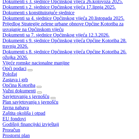
Dokumenti s 3. sjednice Općinskog vijeća 26.kolovoza 2025.
Dokumenti s 2. sjednice Općinskog vijeća 17.lipnja 2025.
Dokumenti s konstituirajuće sjednice
Dokumenti sa 4. sjednice Općinskog vijeća 20.listopada 2025.
Prijedlog Strategije zelene urbane obnove Općine Kotoriba za
usvajanje na Općinskom vijeću
Dokumenti sa 7. sjednice Općinskog vijeća 12.3.2026.
Dokumenti s 9. sjednice Općinskog vijeća Općine Kotoriba 28.
travnja 2026.
Dokumenti s 8. sjednice Općinskog vijeća Općine Kotoriba 26.
ožujka 2026.
Vijeće romske nacionalne manjine
Opći podaci
Položaj
Zastava i grb
Općina Kotoriba
Važni dokumenti
Savjetovanja s javnošću
Plan savjetovanja s javnošću
Javna nabava
Zaštita okoliša i otpad
EU fondovi
Godišnji financijski izvještaji
Proračun
Prostorni plan