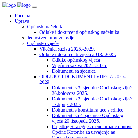
Početna
Uprava
Općinski načelnik
Odluke i dokumenti općinskog načelnika
Jedinstveni upravni odjel
Općinsko vijeće
Vijećnici saziva 2025.-2029.
Odluke i dokumenti vijeća 2018.-2025.
Odluke općinskog vijeća
Vijećnici saziva 2021.-2025.
Dokumenti sa sjednica
ODLUKE I DOKUMENTI VIJEĆA 2025-
2029.
Dokumenti s 3. sjednice Općinskog vijeća
26.kolovoza 2025.
Dokumenti s 2. sjednice Općinskog vijeća
17.lipnja 2025.
Dokumenti s konstituirajuće sjednice
Dokumenti sa 4. sjednice Općinskog
vijeća 20.listopada 2025.
Prijedlog Strategije zelene urbane obnove
Općine Kotoriba za usvajanje na
Općinskom vijeću