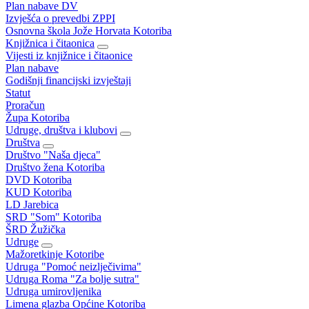
Plan nabave DV
Izvješća o prevedbi ZPPI
Osnovna škola Jože Horvata Kotoriba
Knjižnica i čitaonica
Vijesti iz knjižnice i čitaonice
Plan nabave
Godišnji financijski izvještaji
Statut
Proračun
Župa Kotoriba
Udruge, društva i klubovi
Društva
Društvo "Naša djeca"
Društvo žena Kotoriba
DVD Kotoriba
KUD Kotoriba
LD Jarebica
SRD "Som" Kotoriba
ŠRD Žužička
Udruge
Mažoretkinje Kotoribe
Udruga "Pomoć neizlječivima"
Udruga Roma "Za bolje sutra"
Udruga umirovljenika
Limena glazba Općine Kotoriba