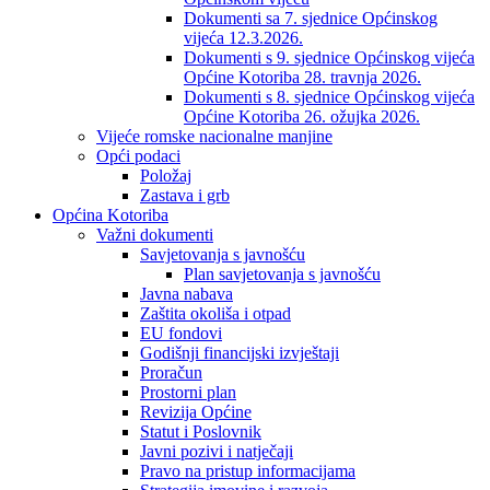
Dokumenti sa 7. sjednice Općinskog
vijeća 12.3.2026.
Dokumenti s 9. sjednice Općinskog vijeća
Općine Kotoriba 28. travnja 2026.
Dokumenti s 8. sjednice Općinskog vijeća
Općine Kotoriba 26. ožujka 2026.
Vijeće romske nacionalne manjine
Opći podaci
Položaj
Zastava i grb
Općina Kotoriba
Važni dokumenti
Savjetovanja s javnošću
Plan savjetovanja s javnošću
Javna nabava
Zaštita okoliša i otpad
EU fondovi
Godišnji financijski izvještaji
Proračun
Prostorni plan
Revizija Općine
Statut i Poslovnik
Javni pozivi i natječaji
Pravo na pristup informacijama