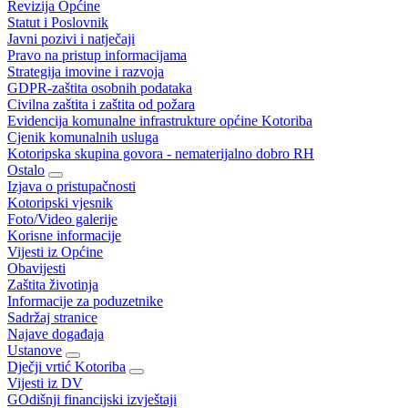
Revizija Općine
Statut i Poslovnik
Javni pozivi i natječaji
Pravo na pristup informacijama
Strategija imovine i razvoja
GDPR-zaštita osobnih podataka
Civilna zaštita i zaštita od požara
Evidencija komunalne infrastrukture općine Kotoriba
Cjenik komunalnih usluga
Kotoripska skupina govora - nematerijalno dobro RH
Ostalo
Izjava o pristupačnosti
Kotoripski vjesnik
Foto/Video galerije
Korisne informacije
Vijesti iz Općine
Obavijesti
Zaštita životinja
Informacije za poduzetnike
Sadržaj stranice
Najave događaja
Ustanove
Dječji vrtić Kotoriba
Vijesti iz DV
GOdišnji financijski izvještaji