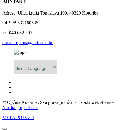
KONTAKT
Adresa: Ulica kralja Tomislava 100, 40329 Kotoriba
OIB: 59532160535
tel: 040 682 265
e-mail: opcina@kotoriba.hr
Powered by
© Općina Kotoriba. Sva prava pridržana. Izrada web stranice:
Nordia grupa d.o.o.
META PODACI