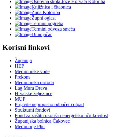
Osnovna škola Jože Horvata Kotoriba
Knjižnica i čitaonica
Župa Kotoriba
Župni oglasi
Termini pogreba
Termini odvoza smeća
Dimnjačar
Korisni linkovi
Županija
HEP
Međimurske vode
Prekom
Međimurska priroda
Lag Mura Drava
Hrvatske željeznice
MUP
Prijavite nepropisno odbačeni otpad
Strukturni fondovi
Fond za zaštitu okoliša i energetsku učinkovitost
Županijska bolnica Čakovec
Međimurje Plin