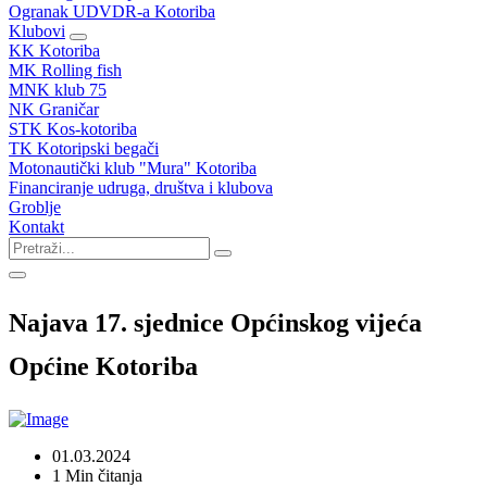
Ogranak UDVDR-a Kotoriba
Klubovi
KK Kotoriba
MK Rolling fish
MNK klub 75
NK Graničar
STK Kos-kotoriba
TK Kotoripski begači
Motonautički klub "Mura" Kotoriba
Financiranje udruga, društva i klubova
Groblje
Kontakt
Najava 17. sjednice Općinskog vijeća
Općine Kotoriba
01.03.2024
1 Min čitanja