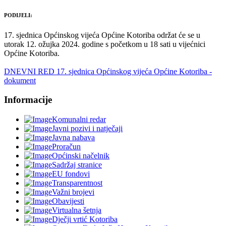
PODIJELI:
17. sjednica Općinskog vijeća Općine Kotoriba održat će se u
utorak 12. ožujka 2024. godine s početkom u 18 sati u vijećnici
Općine Kotoriba.
DNEVNI RED 17. sjednica Općinskog vijeća Općine Kotoriba -
dokument
Informacije
Komunalni redar
Javni pozivi i natječaji
Javna nabava
Proračun
Općinski načelnik
Sadržaj stranice
EU fondovi
Transparentnost
Važni brojevi
Obavijesti
Virtualna šetnja
Dječji vrtić Kotoriba