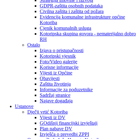
Strategija imovine i razvoja
GDPR-zaštita osobnih podataka
Civilna zaštita i zaštita od požara
Evidencija komunalne infrastrukture općine
Kotoriba
Cjenik komunalnih usluga
Kotoripska skupina govora - nematerijalno dobro
RH
Ostalo
Izjava o pristupačnosti
Kotoripski vjesnik
Foto/Video galerije
Korisne informacije
Vijesti iz Općine
Obavijesti
Zaštita životinja
Informacije za poduzetnike
Sadržaj stranice
Najave događaja
Ustanove
Dječji vrtić Kotoriba
Vijesti iz DV
GOdišnji financijski izvještaji
Plan nabave DV
Izvješća o prevedbi ZPPI