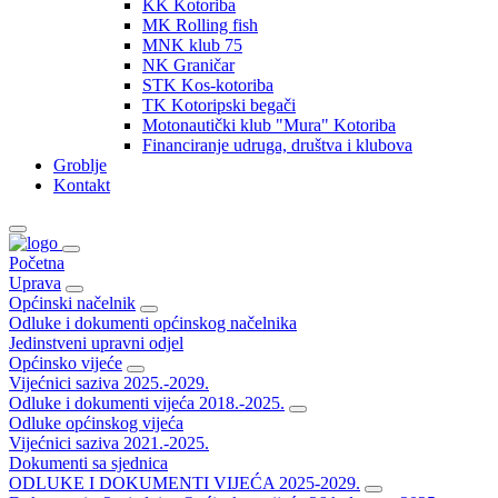
KK Kotoriba
MK Rolling fish
MNK klub 75
NK Graničar
STK Kos-kotoriba
TK Kotoripski begači
Motonautički klub "Mura" Kotoriba
Financiranje udruga, društva i klubova
Groblje
Kontakt
Početna
Uprava
Općinski načelnik
Odluke i dokumenti općinskog načelnika
Jedinstveni upravni odjel
Općinsko vijeće
Vijećnici saziva 2025.-2029.
Odluke i dokumenti vijeća 2018.-2025.
Odluke općinskog vijeća
Vijećnici saziva 2021.-2025.
Dokumenti sa sjednica
ODLUKE I DOKUMENTI VIJEĆA 2025-2029.