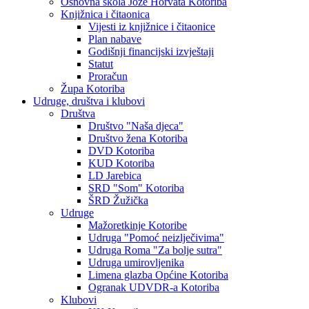
Osnovna škola Jože Horvata Kotoriba
Knjižnica i čitaonica
Vijesti iz knjižnice i čitaonice
Plan nabave
Godišnji financijski izvještaji
Statut
Proračun
Župa Kotoriba
Udruge, društva i klubovi
Društva
Društvo "Naša djeca"
Društvo žena Kotoriba
DVD Kotoriba
KUD Kotoriba
LD Jarebica
SRD "Som" Kotoriba
ŠRD Žužička
Udruge
Mažoretkinje Kotoribe
Udruga "Pomoć neizlječivima"
Udruga Roma "Za bolje sutra"
Udruga umirovljenika
Limena glazba Općine Kotoriba
Ogranak UDVDR-a Kotoriba
Klubovi