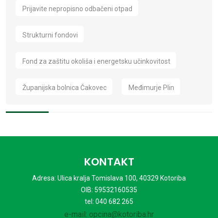
Prijavite nepropisno odbačeni otpad
Strukturni fondovi
Fond za zaštitu okoliša i energetsku učinkovitost
Županijska bolnica Čakovec
Međimurje Plin
KONTAKT
Adresa: Ulica kralja Tomislava 100, 40329 Kotoriba
OIB: 59532160535
tel: 040 682 265
e-mail: opcina@kotoriba.hr