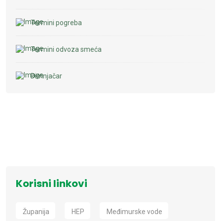
Termini pogreba
Termini odvoza smeća
Dimnjačar
Korisni linkovi
Županija
HEP
Međimurske vode