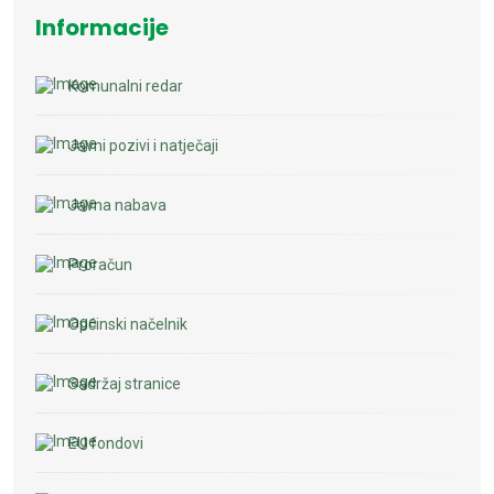
Informacije
Komunalni redar
Javni pozivi i natječaji
Javna nabava
Proračun
Općinski načelnik
Sadržaj stranice
EU fondovi