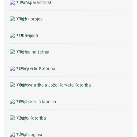
Transparentnost
Važni brojevi
Obavijesti
Virtualna šetnja
Dječji vrtić Kotoriba
Osnovna škola Jože Horvata Kotoriba
Knjižnica i čitaonica
Župa Kotoriba
Župni oglasi