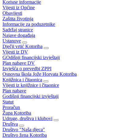
Korisne informacije
Vijesti iz Općine
Obavijesti
Zaštita životinja
Informacije za poduzetnike
Sadržaj stranice
Najave događaja
Ustanove
Dječji vrtić Kotoriba
Vijesti iz DV
GOdišnji financijski izvještaji
Plan nabave DV
Izvješća o prevedbi ZPPI
Osnovna škola Jože Horvata Kotoriba
Knjižnica i čitaonica
Vijesti iz knjižnice i čitaonice
Plan nabave
Godišnji financijski izvještaji
Statut
Proračun
Župa Kotoriba
Udruge, društva i klubovi
Društva
Društvo "Naša djeca"
Društvo žena Kotoriba