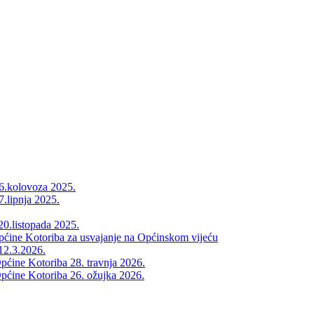
26.kolovoza 2025.
7.lipnja 2025.
20.listopada 2025.
Općine Kotoriba za usvajanje na Općinskom vijeću
12.3.2026.
pćine Kotoriba 28. travnja 2026.
pćine Kotoriba 26. ožujka 2026.