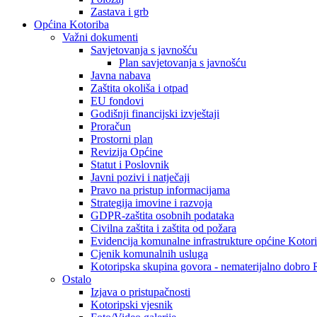
Zastava i grb
Općina Kotoriba
Važni dokumenti
Savjetovanja s javnošću
Plan savjetovanja s javnošću
Javna nabava
Zaštita okoliša i otpad
EU fondovi
Godišnji financijski izvještaji
Proračun
Prostorni plan
Revizija Općine
Statut i Poslovnik
Javni pozivi i natječaji
Pravo na pristup informacijama
Strategija imovine i razvoja
GDPR-zaštita osobnih podataka
Civilna zaštita i zaštita od požara
Evidencija komunalne infrastrukture općine Kotor
Cjenik komunalnih usluga
Kotoripska skupina govora - nematerijalno dobro
Ostalo
Izjava o pristupačnosti
Kotoripski vjesnik