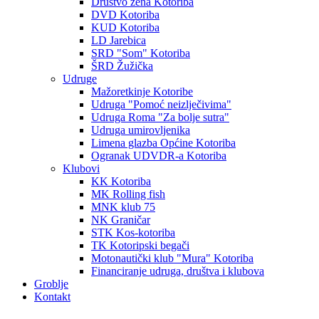
Društvo žena Kotoriba
DVD Kotoriba
KUD Kotoriba
LD Jarebica
SRD "Som" Kotoriba
ŠRD Žužička
Udruge
Mažoretkinje Kotoribe
Udruga "Pomoć neizlječivima"
Udruga Roma "Za bolje sutra"
Udruga umirovljenika
Limena glazba Općine Kotoriba
Ogranak UDVDR-a Kotoriba
Klubovi
KK Kotoriba
MK Rolling fish
MNK klub 75
NK Graničar
STK Kos-kotoriba
TK Kotoripski begači
Motonautički klub "Mura" Kotoriba
Financiranje udruga, društva i klubova
Groblje
Kontakt