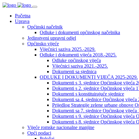
Početna
Uprava
Općinski načelnik
Odluke i dokumenti općinskog načelnika
Jedinstveni upravni odjel
Općinsko vijeće
Vijećnici saziva 2025.-2029.
Odluke i dokumenti vijeća 2018.-2025.
Odluke općinskog vijeća
Vijećnici saziva 2021.-2025.
Dokumenti sa sjednica
ODLUKE I DOKUMENTI VIJEĆA 2025-2029.
Dokumenti s 3. sjednice Općinskog vijeća 
Dokumenti s 2. sjednice Općinskog vijeća 1
Dokumenti s konstituirajuće sjednice
Dokumenti sa 4. sjednice Općinskog vijeća 
Prijedlog Strategije zelene urbane obnove 
Dokumenti sa 7. sjednice Općinskog vijeća 
Dokumenti s 9. sjednice Općinskog vijeća O
Dokumenti s 8. sjednice Općinskog vijeća O
Vijeće romske nacionalne manjine
Opći podaci
Položaj