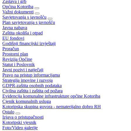
Zastava i grb
Općina Kotoriba
Važni dokumenti
Savjetovanja s javnošću
Plan savjetovanja s javnošću
Javna nabava
Zaštita okoliša i otpad
EU fondovi
Godišnji financijski izvještaji
Proračun
Prostorni plan
Revizija Općine
Statut i Poslovnik
Javni pozivi i natječaji
Pravo na pristup informacijama
Strategija imovine i razvoja
GDPR-zaštita osobnih podataka
Civilna zaštita i zaštita od požara
Evidencija komunalne infrastrukture općine Kotoriba
Cjenik komunalnih usluga
Kotoripska skupina govora - nematerijalno dobro RH
Ostalo
Izjava o pristupačnosti
Kotoripski vjesnik
Foto/Video galerije