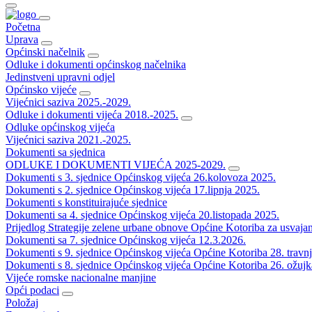
Početna
Uprava
Općinski načelnik
Odluke i dokumenti općinskog načelnika
Jedinstveni upravni odjel
Općinsko vijeće
Vijećnici saziva 2025.-2029.
Odluke i dokumenti vijeća 2018.-2025.
Odluke općinskog vijeća
Vijećnici saziva 2021.-2025.
Dokumenti sa sjednica
ODLUKE I DOKUMENTI VIJEĆA 2025-2029.
Dokumenti s 3. sjednice Općinskog vijeća 26.kolovoza 2025.
Dokumenti s 2. sjednice Općinskog vijeća 17.lipnja 2025.
Dokumenti s konstituirajuće sjednice
Dokumenti sa 4. sjednice Općinskog vijeća 20.listopada 2025.
Prijedlog Strategije zelene urbane obnove Općine Kotoriba za usvaja
Dokumenti sa 7. sjednice Općinskog vijeća 12.3.2026.
Dokumenti s 9. sjednice Općinskog vijeća Općine Kotoriba 28. travn
Dokumenti s 8. sjednice Općinskog vijeća Općine Kotoriba 26. ožujk
Vijeće romske nacionalne manjine
Opći podaci
Položaj