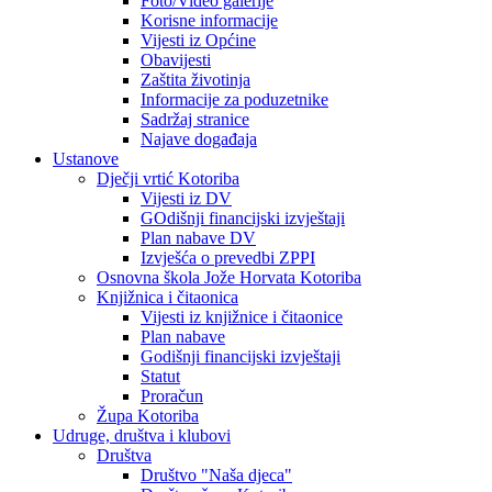
Foto/Video galerije
Korisne informacije
Vijesti iz Općine
Obavijesti
Zaštita životinja
Informacije za poduzetnike
Sadržaj stranice
Najave događaja
Ustanove
Dječji vrtić Kotoriba
Vijesti iz DV
GOdišnji financijski izvještaji
Plan nabave DV
Izvješća o prevedbi ZPPI
Osnovna škola Jože Horvata Kotoriba
Knjižnica i čitaonica
Vijesti iz knjižnice i čitaonice
Plan nabave
Godišnji financijski izvještaji
Statut
Proračun
Župa Kotoriba
Udruge, društva i klubovi
Društva
Društvo "Naša djeca"