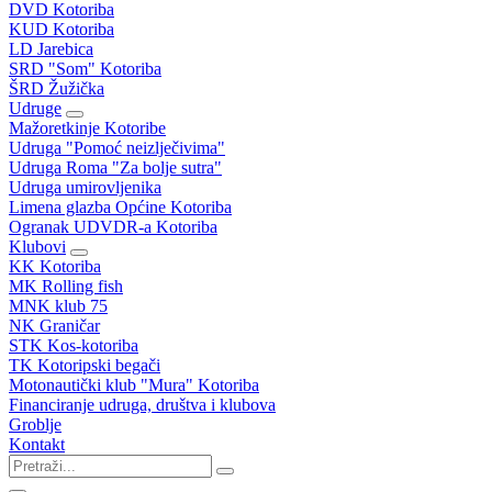
DVD Kotoriba
KUD Kotoriba
LD Jarebica
SRD "Som" Kotoriba
ŠRD Žužička
Udruge
Mažoretkinje Kotoribe
Udruga "Pomoć neizlječivima"
Udruga Roma "Za bolje sutra"
Udruga umirovljenika
Limena glazba Općine Kotoriba
Ogranak UDVDR-a Kotoriba
Klubovi
KK Kotoriba
MK Rolling fish
MNK klub 75
NK Graničar
STK Kos-kotoriba
TK Kotoripski begači
Motonautički klub "Mura" Kotoriba
Financiranje udruga, društva i klubova
Groblje
Kontakt