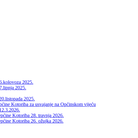
26.kolovoza 2025.
7.lipnja 2025.
20.listopada 2025.
Općine Kotoriba za usvajanje na Općinskom vijeću
12.3.2026.
pćine Kotoriba 28. travnja 2026.
pćine Kotoriba 26. ožujka 2026.