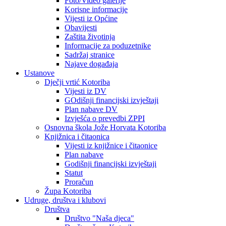
Foto/Video galerije
Korisne informacije
Vijesti iz Općine
Obavijesti
Zaštita životinja
Informacije za poduzetnike
Sadržaj stranice
Najave događaja
Ustanove
Dječji vrtić Kotoriba
Vijesti iz DV
GOdišnji financijski izvještaji
Plan nabave DV
Izvješća o prevedbi ZPPI
Osnovna škola Jože Horvata Kotoriba
Knjižnica i čitaonica
Vijesti iz knjižnice i čitaonice
Plan nabave
Godišnji financijski izvještaji
Statut
Proračun
Župa Kotoriba
Udruge, društva i klubovi
Društva
Društvo "Naša djeca"