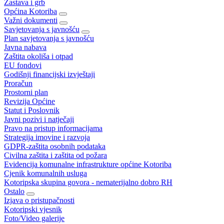
Zastava i grb
Općina Kotoriba
Važni dokumenti
Savjetovanja s javnošću
Plan savjetovanja s javnošću
Javna nabava
Zaštita okoliša i otpad
EU fondovi
Godišnji financijski izvještaji
Proračun
Prostorni plan
Revizija Općine
Statut i Poslovnik
Javni pozivi i natječaji
Pravo na pristup informacijama
Strategija imovine i razvoja
GDPR-zaštita osobnih podataka
Civilna zaštita i zaštita od požara
Evidencija komunalne infrastrukture općine Kotoriba
Cjenik komunalnih usluga
Kotoripska skupina govora - nematerijalno dobro RH
Ostalo
Izjava o pristupačnosti
Kotoripski vjesnik
Foto/Video galerije