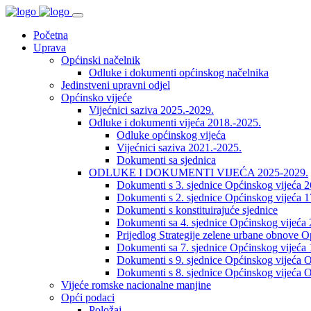
Početna
Uprava
Općinski načelnik
Odluke i dokumenti općinskog načelnika
Jedinstveni upravni odjel
Općinsko vijeće
Vijećnici saziva 2025.-2029.
Odluke i dokumenti vijeća 2018.-2025.
Odluke općinskog vijeća
Vijećnici saziva 2021.-2025.
Dokumenti sa sjednica
ODLUKE I DOKUMENTI VIJEĆA 2025-2029.
Dokumenti s 3. sjednice Općinskog vijeća 
Dokumenti s 2. sjednice Općinskog vijeća 1
Dokumenti s konstituirajuće sjednice
Dokumenti sa 4. sjednice Općinskog vijeća 
Prijedlog Strategije zelene urbane obnove 
Dokumenti sa 7. sjednice Općinskog vijeća 
Dokumenti s 9. sjednice Općinskog vijeća O
Dokumenti s 8. sjednice Općinskog vijeća O
Vijeće romske nacionalne manjine
Opći podaci
Položaj