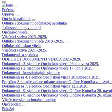
Početna
Uprava
Općinski načelnik
Odluke i dokumenti općinskog načelnika
Jedinstveni upravni odjel
Općinsko vijeće
Vijećnici saziva 2025.-2029.
Odluke i dokumenti vijeća 2018.-2025.
Odluke općinskog vijeća
Vijećnici saziva 2021.-2025.
Dokumenti sa sjednica
ODLUKE I DOKUMENTI VIJEĆA 2025-2029.
Dokumenti s 3. sjednice Općinskog vijeća 26.kolovoza 2025.
Dokumenti s 2. sjednice Općinskog vijeća 17.lipnja 2025.
Dokumenti s konstituirajuće sjednice
Dokumenti sa 4. sjednice Općinskog vijeća 20.listopada 2025.
Prijedlog Strategije zelene urbane obnove Općine Kotoriba za usvaja
Dokumenti sa 7. sjednice Općinskog vijeća 12.3.2026.
Dokumenti s 9. sjednice Općinskog vijeća Općine Kotoriba 28. travn
Dokumenti s 8. sjednice Općinskog vijeća Općine Kotoriba 26. ožujk
Vijeće romske nacionalne manjine
Opći podaci
Položaj