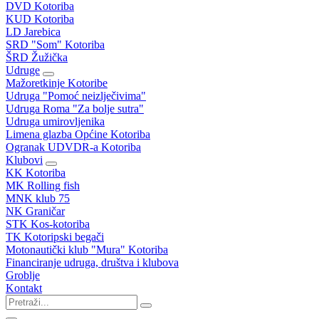
DVD Kotoriba
KUD Kotoriba
LD Jarebica
SRD "Som" Kotoriba
ŠRD Žužička
Udruge
Mažoretkinje Kotoribe
Udruga "Pomoć neizlječivima"
Udruga Roma "Za bolje sutra"
Udruga umirovljenika
Limena glazba Općine Kotoriba
Ogranak UDVDR-a Kotoriba
Klubovi
KK Kotoriba
MK Rolling fish
MNK klub 75
NK Graničar
STK Kos-kotoriba
TK Kotoripski begači
Motonautički klub "Mura" Kotoriba
Financiranje udruga, društva i klubova
Groblje
Kontakt