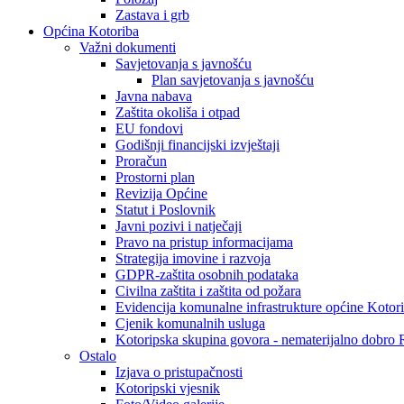
Zastava i grb
Općina Kotoriba
Važni dokumenti
Savjetovanja s javnošću
Plan savjetovanja s javnošću
Javna nabava
Zaštita okoliša i otpad
EU fondovi
Godišnji financijski izvještaji
Proračun
Prostorni plan
Revizija Općine
Statut i Poslovnik
Javni pozivi i natječaji
Pravo na pristup informacijama
Strategija imovine i razvoja
GDPR-zaštita osobnih podataka
Civilna zaštita i zaštita od požara
Evidencija komunalne infrastrukture općine Kotor
Cjenik komunalnih usluga
Kotoripska skupina govora - nematerijalno dobro
Ostalo
Izjava o pristupačnosti
Kotoripski vjesnik