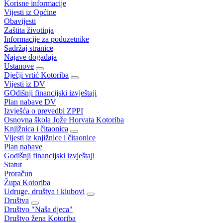
Korisne informacije
Vijesti iz Općine
Obavijesti
Zaštita životinja
Informacije za poduzetnike
Sadržaj stranice
Najave događaja
Ustanove
Dječji vrtić Kotoriba
Vijesti iz DV
GOdišnji financijski izvještaji
Plan nabave DV
Izvješća o prevedbi ZPPI
Osnovna škola Jože Horvata Kotoriba
Knjižnica i čitaonica
Vijesti iz knjižnice i čitaonice
Plan nabave
Godišnji financijski izvještaji
Statut
Proračun
Župa Kotoriba
Udruge, društva i klubovi
Društva
Društvo "Naša djeca"
Društvo žena Kotoriba