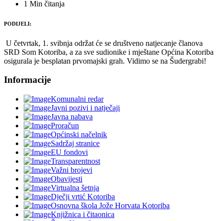
1 Min čitanja
PODIJELI:
U četvrtak, 1. svibnja održat će se društveno natjecanje članova
SRD Som Kotoriba
, a za sve sudionike i mještane
Općina Kotoriba
osigurala je besplatan prvomajski grah. Vidimo se na Šudergrabi!
Informacije
Komunalni redar
Javni pozivi i natječaji
Javna nabava
Proračun
Općinski načelnik
Sadržaj stranice
EU fondovi
Transparentnost
Važni brojevi
Obavijesti
Virtualna šetnja
Dječji vrtić Kotoriba
Osnovna škola Jože Horvata Kotoriba
Knjižnica i čitaonica