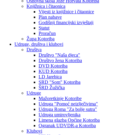
Osnovna škola Jože Horvata Kotoriba
Knjižnica i čitaonica
Vijesti iz knjižnice i čitaonice
Plan nabave
Godišnji financijski izvještaji
Statut
Proračun
Župa Kotoriba
Udruge, društva i klubovi
Društva
Društvo "Naša djeca"
Društvo žena Kotoriba
DVD Kotoriba
KUD Kotoriba
LD Jarebica
SRD "Som" Kotoriba
ŠRD Žužička
Udruge
Mažoretkinje Kotoribe
Udruga "Pomoć neizlječivima"
Udruga Roma "Za bolje sutra"
Udruga umirovljenika
Limena glazba Općine Kotoriba
Ogranak UDVDR-a Kotoriba
Klubovi