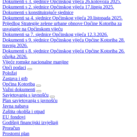
Dokumenti s 3. sjednice Općinskog vijeća 26.kolovoza 2025.
Dokumenti s 2. sjednice Općinskog vijeća 17.lipnja 2025.
Dokumenti s konstituirajuće sjednice
Dokumenti sa 4. sjednice Općinskog vijeća 20.listopada 2025.
Prijedlog Strategije zelene urbane obnove Općine Kotoriba za
usvajanje na Općinskom vijeću
Dokumenti sa 7. sjednice Općinskog vijeća 12.3.2026.
Dokumenti s 9. sjednice Općinskog vijeća Općine Kotoriba 28.
travnja 2026.
Dokumenti s 8. sjednice Općinskog vijeća Općine Kotoriba 26.
ožujka 2026.
Vijeće romske nacionalne manjine
Opći podaci
Položaj
Zastava i grb
Općina Kotoriba
Važni dokumenti
Savjetovanja s javnošću
Plan savjetovanja s javnošću
Javna nabava
Zaštita okoliša i otpad
EU fondovi
Godišnji financijski izvještaji
Proračun
Prostorni plan