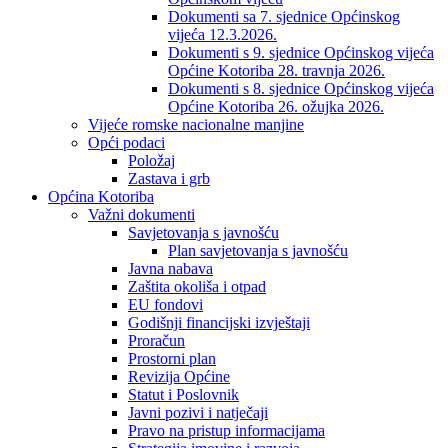
Dokumenti sa 7. sjednice Općinskog
vijeća 12.3.2026.
Dokumenti s 9. sjednice Općinskog vijeća
Općine Kotoriba 28. travnja 2026.
Dokumenti s 8. sjednice Općinskog vijeća
Općine Kotoriba 26. ožujka 2026.
Vijeće romske nacionalne manjine
Opći podaci
Položaj
Zastava i grb
Općina Kotoriba
Važni dokumenti
Savjetovanja s javnošću
Plan savjetovanja s javnošću
Javna nabava
Zaštita okoliša i otpad
EU fondovi
Godišnji financijski izvještaji
Proračun
Prostorni plan
Revizija Općine
Statut i Poslovnik
Javni pozivi i natječaji
Pravo na pristup informacijama