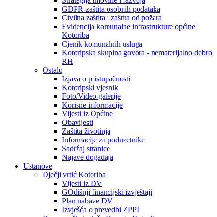
Strategija imovine i razvoja
GDPR-zaštita osobnih podataka
Civilna zaštita i zaštita od požara
Evidencija komunalne infrastrukture općine
Kotoriba
Cjenik komunalnih usluga
Kotoripska skupina govora - nematerijalno dobro
RH
Ostalo
Izjava o pristupačnosti
Kotoripski vjesnik
Foto/Video galerije
Korisne informacije
Vijesti iz Općine
Obavijesti
Zaštita životinja
Informacije za poduzetnike
Sadržaj stranice
Najave događaja
Ustanove
Dječji vrtić Kotoriba
Vijesti iz DV
GOdišnji financijski izvještaji
Plan nabave DV
Izvješća o prevedbi ZPPI