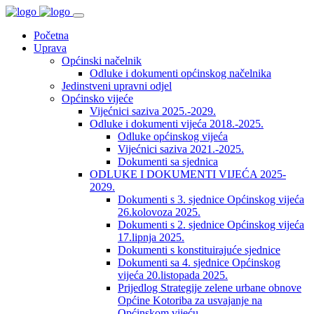
Početna
Uprava
Općinski načelnik
Odluke i dokumenti općinskog načelnika
Jedinstveni upravni odjel
Općinsko vijeće
Vijećnici saziva 2025.-2029.
Odluke i dokumenti vijeća 2018.-2025.
Odluke općinskog vijeća
Vijećnici saziva 2021.-2025.
Dokumenti sa sjednica
ODLUKE I DOKUMENTI VIJEĆA 2025-
2029.
Dokumenti s 3. sjednice Općinskog vijeća
26.kolovoza 2025.
Dokumenti s 2. sjednice Općinskog vijeća
17.lipnja 2025.
Dokumenti s konstituirajuće sjednice
Dokumenti sa 4. sjednice Općinskog
vijeća 20.listopada 2025.
Prijedlog Strategije zelene urbane obnove
Općine Kotoriba za usvajanje na
Općinskom vijeću