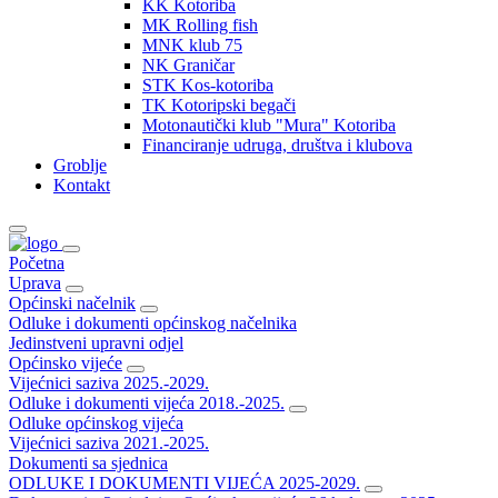
KK Kotoriba
MK Rolling fish
MNK klub 75
NK Graničar
STK Kos-kotoriba
TK Kotoripski begači
Motonautički klub "Mura" Kotoriba
Financiranje udruga, društva i klubova
Groblje
Kontakt
Početna
Uprava
Općinski načelnik
Odluke i dokumenti općinskog načelnika
Jedinstveni upravni odjel
Općinsko vijeće
Vijećnici saziva 2025.-2029.
Odluke i dokumenti vijeća 2018.-2025.
Odluke općinskog vijeća
Vijećnici saziva 2021.-2025.
Dokumenti sa sjednica
ODLUKE I DOKUMENTI VIJEĆA 2025-2029.