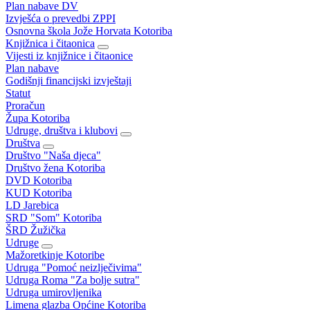
Plan nabave DV
Izvješća o prevedbi ZPPI
Osnovna škola Jože Horvata Kotoriba
Knjižnica i čitaonica
Vijesti iz knjižnice i čitaonice
Plan nabave
Godišnji financijski izvještaji
Statut
Proračun
Župa Kotoriba
Udruge, društva i klubovi
Društva
Društvo "Naša djeca"
Društvo žena Kotoriba
DVD Kotoriba
KUD Kotoriba
LD Jarebica
SRD "Som" Kotoriba
ŠRD Žužička
Udruge
Mažoretkinje Kotoribe
Udruga "Pomoć neizlječivima"
Udruga Roma "Za bolje sutra"
Udruga umirovljenika
Limena glazba Općine Kotoriba