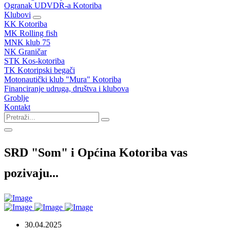
Ogranak UDVDR-a Kotoriba
Klubovi
KK Kotoriba
MK Rolling fish
MNK klub 75
NK Graničar
STK Kos-kotoriba
TK Kotoripski begači
Motonautički klub "Mura" Kotoriba
Financiranje udruga, društva i klubova
Groblje
Kontakt
SRD "Som" i Općina Kotoriba vas
pozivaju...
30.04.2025