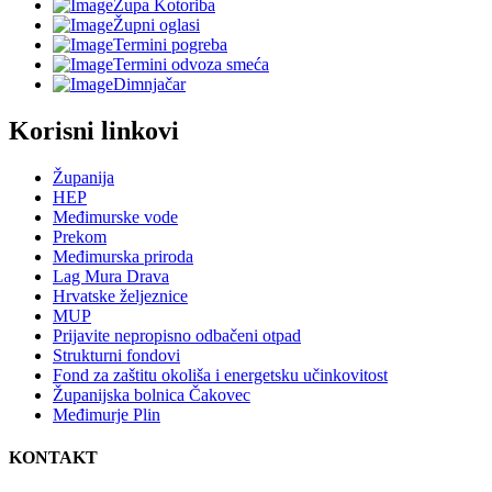
Župa Kotoriba
Župni oglasi
Termini pogreba
Termini odvoza smeća
Dimnjačar
Korisni linkovi
Županija
HEP
Međimurske vode
Prekom
Međimurska priroda
Lag Mura Drava
Hrvatske željeznice
MUP
Prijavite nepropisno odbačeni otpad
Strukturni fondovi
Fond za zaštitu okoliša i energetsku učinkovitost
Županijska bolnica Čakovec
Međimurje Plin
KONTAKT