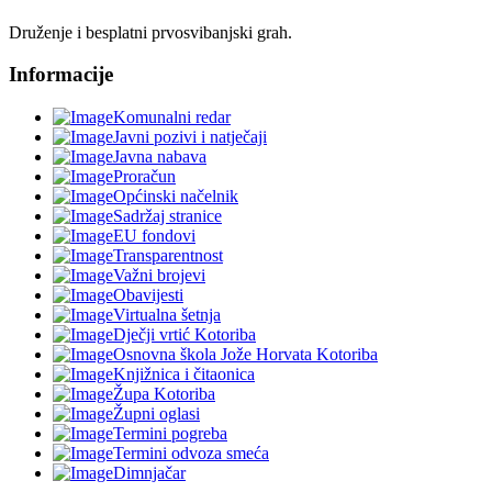
Druženje i besplatni prvosvibanjski grah.
Informacije
Komunalni redar
Javni pozivi i natječaji
Javna nabava
Proračun
Općinski načelnik
Sadržaj stranice
EU fondovi
Transparentnost
Važni brojevi
Obavijesti
Virtualna šetnja
Dječji vrtić Kotoriba
Osnovna škola Jože Horvata Kotoriba
Knjižnica i čitaonica
Župa Kotoriba
Župni oglasi
Termini pogreba
Termini odvoza smeća
Dimnjačar