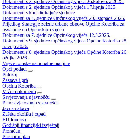
Dokumenti s 3. sjednice Općinskog vijeća 26.kolovoza 2025.
Dokumenti s 2. sjednice Općinskog vijeća 17.lipnja 2025.
Dokumenti s konstituirajuće sjednice
Dokumenti sa 4. sjednice Općinskog vijeća 20.listopada 2025.
Prijedlog Strategije zelene urbane obnove Općine Kotoriba za
usvajanje na Općinskom vijeću
Dokumenti sa 7. sjednice Općinskog vijeća 12.3.2026.
Dokumenti s 9. sjednice Općinskog vijeća Općine Kotoriba 28.
travnja 2026.
Dokumenti s 8. sjednice Općinskog vijeća Općine Kotoriba 26.
ožujka 2026.
Vijeće romske nacionalne manjine
Opći podaci
Položaj
Zastava i grb
Općina Kotoriba
Važni dokumenti
Savjetovanja s javnošću
Plan savjetovanja s javnošću
Javna nabava
Zaštita okoliša i otpad
EU fondovi
Godišnji financijski izvještaji
Proračun
Prostorni plan