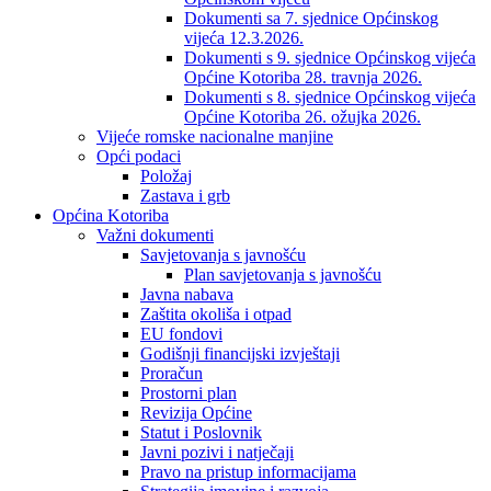
Dokumenti sa 7. sjednice Općinskog
vijeća 12.3.2026.
Dokumenti s 9. sjednice Općinskog vijeća
Općine Kotoriba 28. travnja 2026.
Dokumenti s 8. sjednice Općinskog vijeća
Općine Kotoriba 26. ožujka 2026.
Vijeće romske nacionalne manjine
Opći podaci
Položaj
Zastava i grb
Općina Kotoriba
Važni dokumenti
Savjetovanja s javnošću
Plan savjetovanja s javnošću
Javna nabava
Zaštita okoliša i otpad
EU fondovi
Godišnji financijski izvještaji
Proračun
Prostorni plan
Revizija Općine
Statut i Poslovnik
Javni pozivi i natječaji
Pravo na pristup informacijama