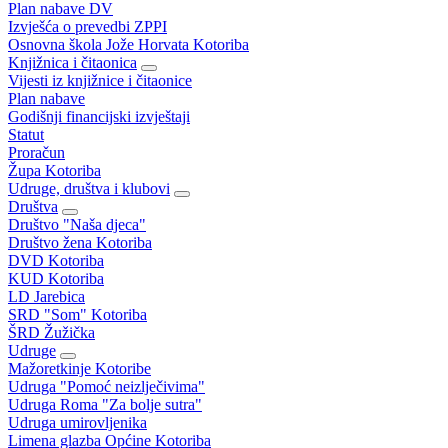
Plan nabave DV
Izvješća o prevedbi ZPPI
Osnovna škola Jože Horvata Kotoriba
Knjižnica i čitaonica
Vijesti iz knjižnice i čitaonice
Plan nabave
Godišnji financijski izvještaji
Statut
Proračun
Župa Kotoriba
Udruge, društva i klubovi
Društva
Društvo "Naša djeca"
Društvo žena Kotoriba
DVD Kotoriba
KUD Kotoriba
LD Jarebica
SRD "Som" Kotoriba
ŠRD Žužička
Udruge
Mažoretkinje Kotoribe
Udruga "Pomoć neizlječivima"
Udruga Roma "Za bolje sutra"
Udruga umirovljenika
Limena glazba Općine Kotoriba