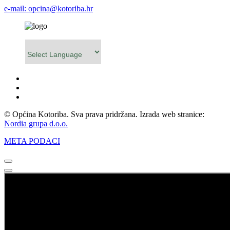
e-mail: opcina@kotoriba.hr
Powered by
© Općina Kotoriba. Sva prava pridržana. Izrada web stranice:
Nordia grupa d.o.o.
META PODACI