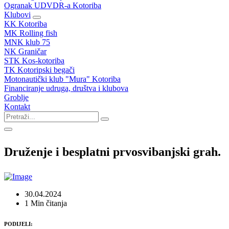
Ogranak UDVDR-a Kotoriba
Klubovi
KK Kotoriba
MK Rolling fish
MNK klub 75
NK Graničar
STK Kos-kotoriba
TK Kotoripski begači
Motonautički klub "Mura" Kotoriba
Financiranje udruga, društva i klubova
Groblje
Kontakt
Druženje i besplatni prvosvibanjski grah.
30.04.2024
1 Min čitanja
PODIJELI: