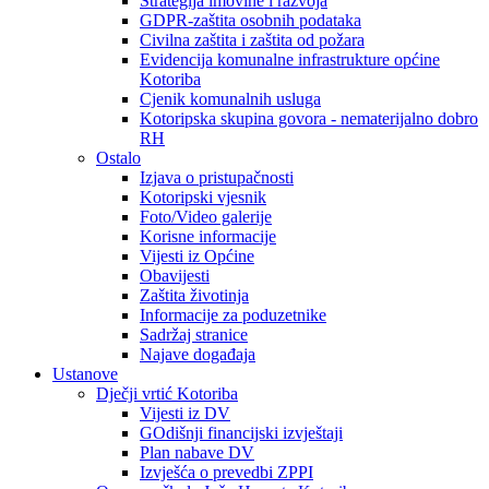
Strategija imovine i razvoja
GDPR-zaštita osobnih podataka
Civilna zaštita i zaštita od požara
Evidencija komunalne infrastrukture općine
Kotoriba
Cjenik komunalnih usluga
Kotoripska skupina govora - nematerijalno dobro
RH
Ostalo
Izjava o pristupačnosti
Kotoripski vjesnik
Foto/Video galerije
Korisne informacije
Vijesti iz Općine
Obavijesti
Zaštita životinja
Informacije za poduzetnike
Sadržaj stranice
Najave događaja
Ustanove
Dječji vrtić Kotoriba
Vijesti iz DV
GOdišnji financijski izvještaji
Plan nabave DV
Izvješća o prevedbi ZPPI