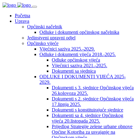
Početna
Uprava
Općinski načelnik
Odluke i dokumenti općinskog načelnika
Jedinstveni upravni odjel
Općinsko vijeće
Vijećnici saziva 2025.-2029.
Odluke i dokumenti vijeća 2018.-2025.
Odluke općinskog vijeća
Vijećnici saziva 2021.-2025.
Dokumenti sa sjednica
ODLUKE I DOKUMENTI VIJEĆA 2025-
2029.
Dokumenti s 3. sjednice Općinskog vijeća
26.kolovoza 2025.
Dokumenti s 2. sjednice Općinskog vijeća
17.lipnja 2025.
Dokumenti s konstituirajuće sjednice
Dokumenti sa 4. sjednice Općinskog
vijeća 20.listopada 2025.
Prijedlog Strategije zelene urbane obnove
Općine Kotoriba za usvajanje na
Općinskom vijeću