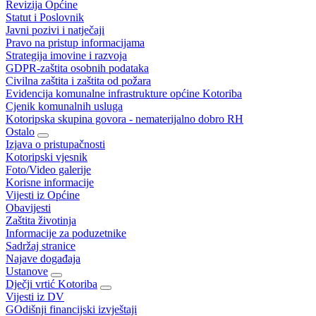
Revizija Općine
Statut i Poslovnik
Javni pozivi i natječaji
Pravo na pristup informacijama
Strategija imovine i razvoja
GDPR-zaštita osobnih podataka
Civilna zaštita i zaštita od požara
Evidencija komunalne infrastrukture općine Kotoriba
Cjenik komunalnih usluga
Kotoripska skupina govora - nematerijalno dobro RH
Ostalo
Izjava o pristupačnosti
Kotoripski vjesnik
Foto/Video galerije
Korisne informacije
Vijesti iz Općine
Obavijesti
Zaštita životinja
Informacije za poduzetnike
Sadržaj stranice
Najave događaja
Ustanove
Dječji vrtić Kotoriba
Vijesti iz DV
GOdišnji financijski izvještaji