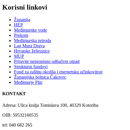
Korisni linkovi
Županija
HEP
Međimurske vode
Prekom
Međimurska priroda
Lag Mura Drava
Hrvatske željeznice
MUP
Prijavite nepropisno odbačeni otpad
Strukturni fondovi
Fond za zaštitu okoliša i energetsku učinkovitost
Županijska bolnica Čakovec
Međimurje Plin
KONTAKT
Adresa: Ulica kralja Tomislava 100, 40329 Kotoriba
OIB: 59532160535
tel: 040 682 265