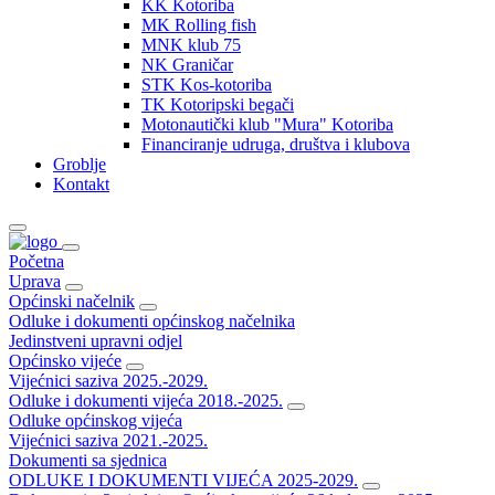
KK Kotoriba
MK Rolling fish
MNK klub 75
NK Graničar
STK Kos-kotoriba
TK Kotoripski begači
Motonautički klub "Mura" Kotoriba
Financiranje udruga, društva i klubova
Groblje
Kontakt
Početna
Uprava
Općinski načelnik
Odluke i dokumenti općinskog načelnika
Jedinstveni upravni odjel
Općinsko vijeće
Vijećnici saziva 2025.-2029.
Odluke i dokumenti vijeća 2018.-2025.
Odluke općinskog vijeća
Vijećnici saziva 2021.-2025.
Dokumenti sa sjednica
ODLUKE I DOKUMENTI VIJEĆA 2025-2029.