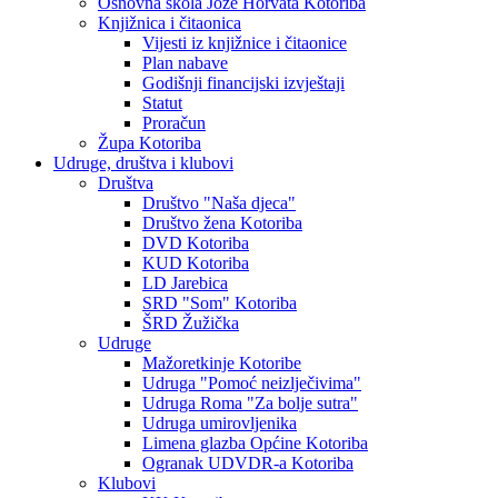
Osnovna škola Jože Horvata Kotoriba
Knjižnica i čitaonica
Vijesti iz knjižnice i čitaonice
Plan nabave
Godišnji financijski izvještaji
Statut
Proračun
Župa Kotoriba
Udruge, društva i klubovi
Društva
Društvo "Naša djeca"
Društvo žena Kotoriba
DVD Kotoriba
KUD Kotoriba
LD Jarebica
SRD "Som" Kotoriba
ŠRD Žužička
Udruge
Mažoretkinje Kotoribe
Udruga "Pomoć neizlječivima"
Udruga Roma "Za bolje sutra"
Udruga umirovljenika
Limena glazba Općine Kotoriba
Ogranak UDVDR-a Kotoriba
Klubovi