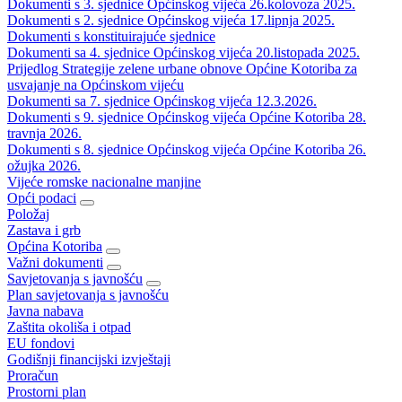
Dokumenti s 3. sjednice Općinskog vijeća 26.kolovoza 2025.
Dokumenti s 2. sjednice Općinskog vijeća 17.lipnja 2025.
Dokumenti s konstituirajuće sjednice
Dokumenti sa 4. sjednice Općinskog vijeća 20.listopada 2025.
Prijedlog Strategije zelene urbane obnove Općine Kotoriba za
usvajanje na Općinskom vijeću
Dokumenti sa 7. sjednice Općinskog vijeća 12.3.2026.
Dokumenti s 9. sjednice Općinskog vijeća Općine Kotoriba 28.
travnja 2026.
Dokumenti s 8. sjednice Općinskog vijeća Općine Kotoriba 26.
ožujka 2026.
Vijeće romske nacionalne manjine
Opći podaci
Položaj
Zastava i grb
Općina Kotoriba
Važni dokumenti
Savjetovanja s javnošću
Plan savjetovanja s javnošću
Javna nabava
Zaštita okoliša i otpad
EU fondovi
Godišnji financijski izvještaji
Proračun
Prostorni plan