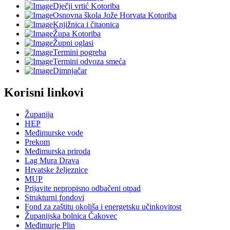
Dječji vrtić Kotoriba
Osnovna škola Jože Horvata Kotoriba
Knjižnica i čitaonica
Župa Kotoriba
Župni oglasi
Termini pogreba
Termini odvoza smeća
Dimnjačar
Korisni linkovi
Županija
HEP
Međimurske vode
Prekom
Međimurska priroda
Lag Mura Drava
Hrvatske željeznice
MUP
Prijavite nepropisno odbačeni otpad
Strukturni fondovi
Fond za zaštitu okoliša i energetsku učinkovitost
Županijska bolnica Čakovec
Međimurje Plin