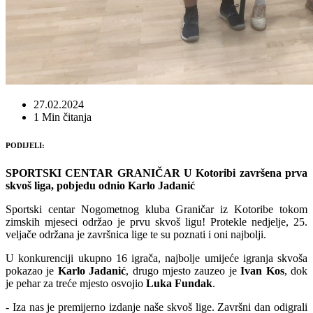
27.02.2024
1 Min čitanja
PODIJELI:
SPORTSKI CENTAR GRANIČAR U Kotoribi završena prva
skvoš liga, pobjedu odnio Karlo Jadanić
Sportski centar Nogometnog kluba Graničar iz Kotoribe tokom
zimskih mjeseci održao je prvu skvoš ligu! Protekle nedjelje, 25.
veljače održana je završnica lige te su poznati i oni najbolji.
U konkurenciji ukupno 16 igrača, najbolje umijeće igranja skvoša
pokazao je
Karlo
Jadanić
, drugo mjesto zauzeo je
Ivan
Kos
, dok
je pehar za treće mjesto osvojio
Luka
Fundak
.
- Iza nas je premijerno izdanje naše skvoš lige. Završni dan odigrali