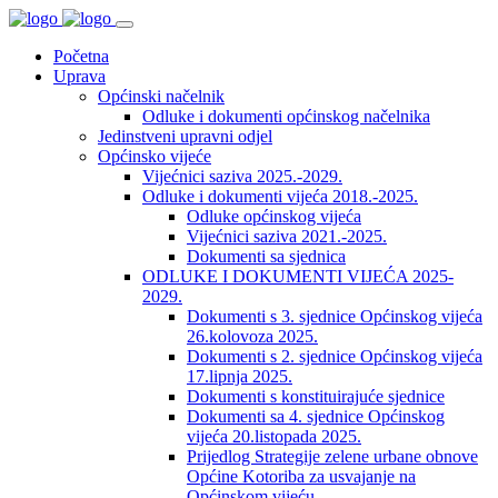
Početna
Uprava
Općinski načelnik
Odluke i dokumenti općinskog načelnika
Jedinstveni upravni odjel
Općinsko vijeće
Vijećnici saziva 2025.-2029.
Odluke i dokumenti vijeća 2018.-2025.
Odluke općinskog vijeća
Vijećnici saziva 2021.-2025.
Dokumenti sa sjednica
ODLUKE I DOKUMENTI VIJEĆA 2025-
2029.
Dokumenti s 3. sjednice Općinskog vijeća
26.kolovoza 2025.
Dokumenti s 2. sjednice Općinskog vijeća
17.lipnja 2025.
Dokumenti s konstituirajuće sjednice
Dokumenti sa 4. sjednice Općinskog
vijeća 20.listopada 2025.
Prijedlog Strategije zelene urbane obnove
Općine Kotoriba za usvajanje na
Općinskom vijeću