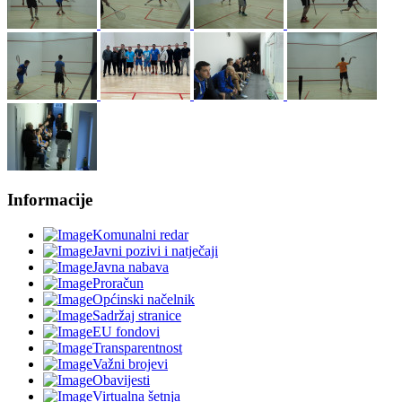
Informacije
Komunalni redar
Javni pozivi i natječaji
Javna nabava
Proračun
Općinski načelnik
Sadržaj stranice
EU fondovi
Transparentnost
Važni brojevi
Obavijesti
Virtualna šetnja