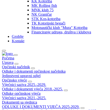
KK Kotoriba
MK Rolling fish
MNK klub 75
NK Graničar
STK Kos-kotoriba
TK Kotoripski begači
Motonautički klub "Mura" Kotoriba
Financiranje udruga, društva i klubova
Groblje
Kontakt
Početna
Uprava
Općinski načelnik
Odluke i dokumenti općinskog načelnika
Jedinstveni upravni odjel
Općinsko vijeće
Vijećnici saziva 2025.-2029.
Odluke i dokumenti vijeća 2018.-2025.
Odluke općinskog vijeća
Vijećnici saziva 2021.-2025.
Dokumenti sa sjednica
ODLUKE I DOKUMENTI VIJEĆA 2025-2029.