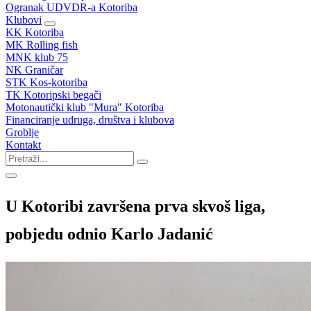
Ogranak UDVDR-a Kotoriba
Klubovi
KK Kotoriba
MK Rolling fish
MNK klub 75
NK Graničar
STK Kos-kotoriba
TK Kotoripski begači
Motonautički klub "Mura" Kotoriba
Financiranje udruga, društva i klubova
Groblje
Kontakt
U Kotoribi završena prva skvoš liga,
pobjedu odnio Karlo Jadanić