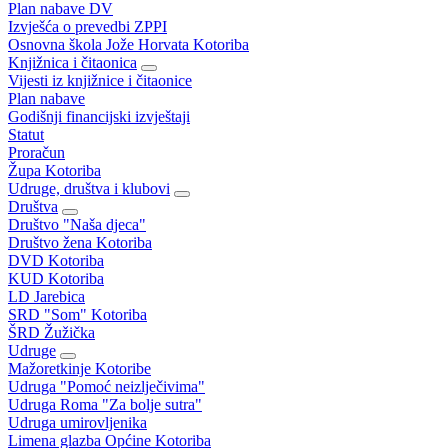
Plan nabave DV
Izvješća o prevedbi ZPPI
Osnovna škola Jože Horvata Kotoriba
Knjižnica i čitaonica
Vijesti iz knjižnice i čitaonice
Plan nabave
Godišnji financijski izvještaji
Statut
Proračun
Župa Kotoriba
Udruge, društva i klubovi
Društva
Društvo "Naša djeca"
Društvo žena Kotoriba
DVD Kotoriba
KUD Kotoriba
LD Jarebica
SRD "Som" Kotoriba
ŠRD Žužička
Udruge
Mažoretkinje Kotoribe
Udruga "Pomoć neizlječivima"
Udruga Roma "Za bolje sutra"
Udruga umirovljenika
Limena glazba Općine Kotoriba