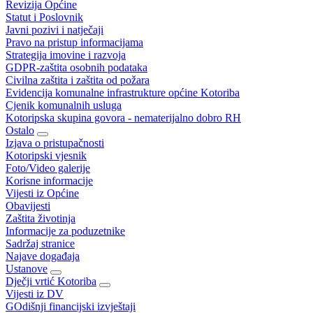
Revizija Općine
Statut i Poslovnik
Javni pozivi i natječaji
Pravo na pristup informacijama
Strategija imovine i razvoja
GDPR-zaštita osobnih podataka
Civilna zaštita i zaštita od požara
Evidencija komunalne infrastrukture općine Kotoriba
Cjenik komunalnih usluga
Kotoripska skupina govora - nematerijalno dobro RH
Ostalo
Izjava o pristupačnosti
Kotoripski vjesnik
Foto/Video galerije
Korisne informacije
Vijesti iz Općine
Obavijesti
Zaštita životinja
Informacije za poduzetnike
Sadržaj stranice
Najave događaja
Ustanove
Dječji vrtić Kotoriba
Vijesti iz DV
GOdišnji financijski izvještaji