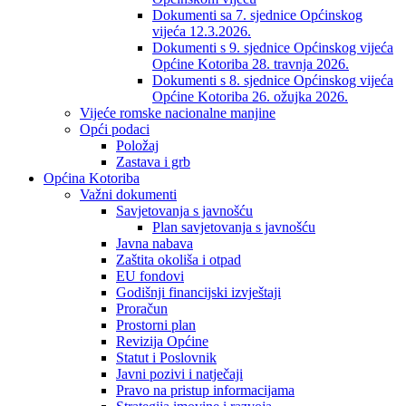
Dokumenti sa 7. sjednice Općinskog
vijeća 12.3.2026.
Dokumenti s 9. sjednice Općinskog vijeća
Općine Kotoriba 28. travnja 2026.
Dokumenti s 8. sjednice Općinskog vijeća
Općine Kotoriba 26. ožujka 2026.
Vijeće romske nacionalne manjine
Opći podaci
Položaj
Zastava i grb
Općina Kotoriba
Važni dokumenti
Savjetovanja s javnošću
Plan savjetovanja s javnošću
Javna nabava
Zaštita okoliša i otpad
EU fondovi
Godišnji financijski izvještaji
Proračun
Prostorni plan
Revizija Općine
Statut i Poslovnik
Javni pozivi i natječaji
Pravo na pristup informacijama