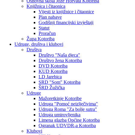
Osnovna škola Jože Horvata Kotoriba
Knjižnica i čitaonica
Vijesti iz knjižnice i čitaonice
Plan nabave
Godišnji financijski izvještaji
Statut
Proračun
Župa Kotoriba
Udruge, društva i klubovi
Društva
Društvo "Naša djeca"
Društvo žena Kotoriba
DVD Kotoriba
KUD Kotoriba
LD Jarebica
SRD "Som" Kotoriba
ŠRD Žužička
Udruge
Mažoretkinje Kotoribe
Udruga "Pomoć neizlječivima"
Udruga Roma "Za bolje sutra"
Udruga umirovljenika
Limena glazba Općine Kotoriba
Ogranak UDVDR-a Kotoriba
Klubovi