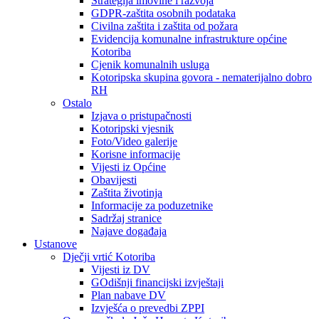
Strategija imovine i razvoja
GDPR-zaštita osobnih podataka
Civilna zaštita i zaštita od požara
Evidencija komunalne infrastrukture općine
Kotoriba
Cjenik komunalnih usluga
Kotoripska skupina govora - nematerijalno dobro
RH
Ostalo
Izjava o pristupačnosti
Kotoripski vjesnik
Foto/Video galerije
Korisne informacije
Vijesti iz Općine
Obavijesti
Zaštita životinja
Informacije za poduzetnike
Sadržaj stranice
Najave događaja
Ustanove
Dječji vrtić Kotoriba
Vijesti iz DV
GOdišnji financijski izvještaji
Plan nabave DV
Izvješća o prevedbi ZPPI