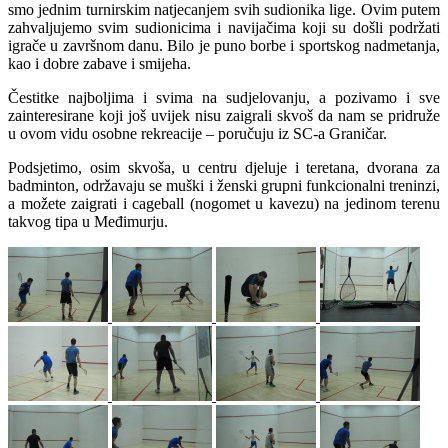
smo jednim turnirskim natjecanjem svih sudionika lige. Ovim putem
zahvaljujemo svim sudionicima i navijačima koji su došli podržati
igrače u završnom danu. Bilo je puno borbe i sportskog nadmetanja,
kao i dobre zabave i smijeha.
Čestitke najboljima i svima na sudjelovanju, a pozivamo i sve
zainteresirane koji još uvijek nisu zaigrali skvoš da nam se pridruže
u ovom vidu osobne rekreacije – poručuju iz SC-a Graničar.
Podsjetimo, osim skvoša, u centru djeluje i teretana, dvorana za
badminton, održavaju se muški i ženski grupni funkcionalni treninzi,
a možete zaigrati i cageball (nogomet u kavezu) na jedinom terenu
takvog tipa u Međimurju.