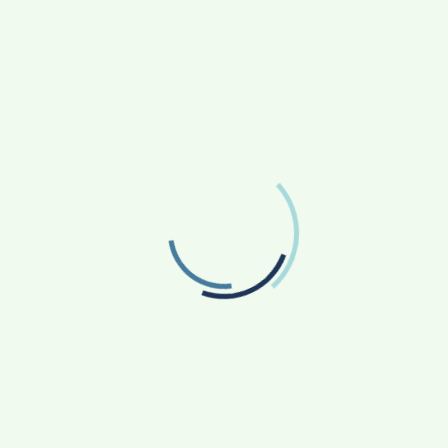
Proračun
Općinski načelnik
Sadržaj stranice
EU fondovi
Transparentnost
Važni brojevi
Obavijesti
Virtualna šetnja
Dječji vrtić Kotoriba