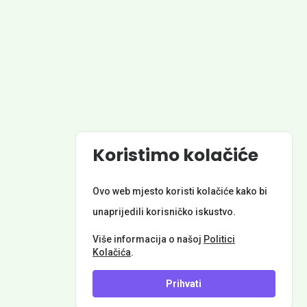
Powered by
Koristimo kolačiće
© Općina Kotoriba. Sva prava pridržana. Izrada web stranice:
Nordia grupa d.o.o.
Ovo web mjesto koristi kolačiće kako bi
unaprijedili korisničko iskustvo.
META PODACI
Više informacija o našoj
Politici
Kolačića
.
Prihvati