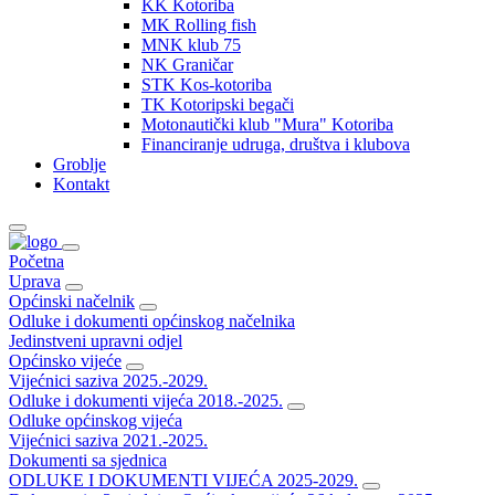
KK Kotoriba
MK Rolling fish
MNK klub 75
NK Graničar
STK Kos-kotoriba
TK Kotoripski begači
Motonautički klub "Mura" Kotoriba
Financiranje udruga, društva i klubova
Groblje
Kontakt
Početna
Uprava
Općinski načelnik
Odluke i dokumenti općinskog načelnika
Jedinstveni upravni odjel
Općinsko vijeće
Vijećnici saziva 2025.-2029.
Odluke i dokumenti vijeća 2018.-2025.
Odluke općinskog vijeća
Vijećnici saziva 2021.-2025.
Dokumenti sa sjednica
ODLUKE I DOKUMENTI VIJEĆA 2025-2029.