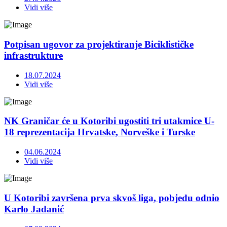
Vidi više
Potpisan ugovor za projektiranje Biciklističke
infrastrukture
18.07.2024
Vidi više
NK Graničar će u Kotoribi ugostiti tri utakmice U-
18 reprezentacija Hrvatske, Norveške i Turske
04.06.2024
Vidi više
U Kotoribi završena prva skvoš liga, pobjedu odnio
Karlo Jadanić