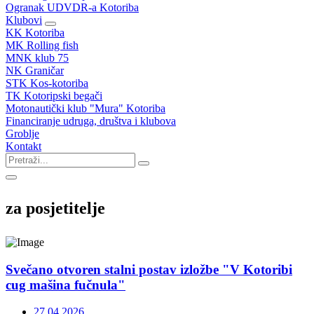
Ogranak UDVDR-a Kotoriba
Klubovi
KK Kotoriba
MK Rolling fish
MNK klub 75
NK Graničar
STK Kos-kotoriba
TK Kotoripski begači
Motonautički klub "Mura" Kotoriba
Financiranje udruga, društva i klubova
Groblje
Kontakt
za posjetitelje
Svečano otvoren stalni postav izložbe "V Kotoribi
cug mašina fučnula"
27.04.2026