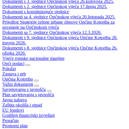
Dokumenti s 3. sjednice Općinskog vijeća 26.kolovoza 2025.
Dokumenti s 2. sjednice Općinskog vijeća 17.lipnja 2025.
Dokumenti s konstituirajuće sjednice
Dokumenti sa 4. sjednice Općinskog vijeća 20.listopada 2025.
Prijedlog Strategije zelene urbane obnove Općine Kotoriba za
usvajanje na Općinskom vijeću
Dokumenti sa 7. sjednice Općinskog vijeća 12.3.2026.
Dokumenti s 9. sjednice Općinskog vijeća Općine Kotoriba 28.
travnja 2026.
Dokumenti s 8. sjednice Općinskog vijeća Općine Kotoriba 26.
ožujka 2026.
Vijeće romske nacionalne manjine
Opći podaci
Položaj
Zastava i grb
Općina Kotoriba
Važni dokumenti
Savjetovanja s javnošću
Plan savjetovanja s javnošću
Javna nabava
Zaštita okoliša i otpad
EU fondovi
Godišnji financijski izvještaji
Proračun
Prostorni plan