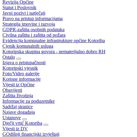
Revizija Općine
Statut i Poslovnik
Javni pozivi i natječaji
Pravo na pristup informacijama
Strategija imovine i razvoja
GDPR-zaštita osobnih podataka
Civilna zaštita i zaštita od požara
Evidencija komunalne infrastrukture općine Kotoriba
Cjenik komunalnih usluga
Kotoripska skupina govora - nematerijalno dobro RH
Ostalo
Izjava o pristupačnosti
Kotoripski vjesnik
Foto/Video galerije
Korisne informacije
Vijesti iz Općine
Obavijesti
Zaštita životinja
Informacije za poduzetnike
Sadržaj stranice
Najave događaja
Ustanove
Dječji vrtić Kotoriba
Vijesti iz DV
GOdišnji financijski izvještaji