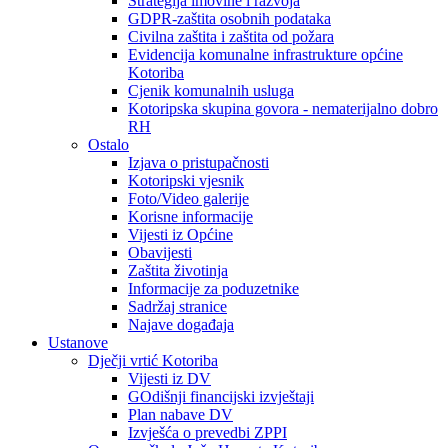
Strategija imovine i razvoja
GDPR-zaštita osobnih podataka
Civilna zaštita i zaštita od požara
Evidencija komunalne infrastrukture općine
Kotoriba
Cjenik komunalnih usluga
Kotoripska skupina govora - nematerijalno dobro
RH
Ostalo
Izjava o pristupačnosti
Kotoripski vjesnik
Foto/Video galerije
Korisne informacije
Vijesti iz Općine
Obavijesti
Zaštita životinja
Informacije za poduzetnike
Sadržaj stranice
Najave događaja
Ustanove
Dječji vrtić Kotoriba
Vijesti iz DV
GOdišnji financijski izvještaji
Plan nabave DV
Izvješća o prevedbi ZPPI