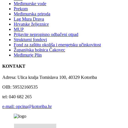
Međimurske vode
Prekom
Međimurska priroda
Lag Mura Drava
Hrvatske željeznice
MUP
Prijavite nepropisno odbačeni otpad
Strukturni fondovi
Fond za zaštitu okoliša i energetsku učinkovitost
Županijska bolnica Čakovec
Međimurje Plin
KONTAKT
Adresa: Ulica kralja Tomislava 100, 40329 Kotoriba
OIB: 59532160535
tel: 040 682 265
e-mail: opcina@kotoriba.hr