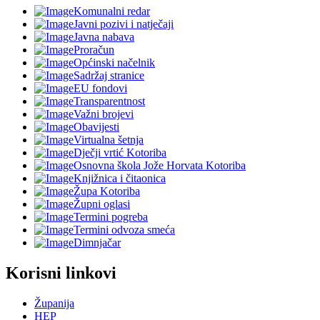
Komunalni redar
Javni pozivi i natječaji
Javna nabava
Proračun
Općinski načelnik
Sadržaj stranice
EU fondovi
Transparentnost
Važni brojevi
Obavijesti
Virtualna šetnja
Dječji vrtić Kotoriba
Osnovna škola Jože Horvata Kotoriba
Knjižnica i čitaonica
Župa Kotoriba
Župni oglasi
Termini pogreba
Termini odvoza smeća
Dimnjačar
Korisni linkovi
Županija
HEP