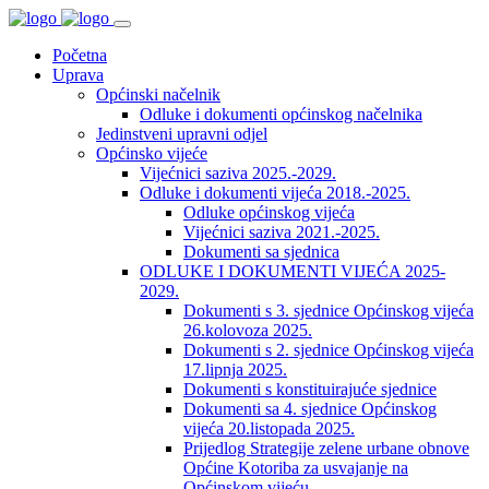
Početna
Uprava
Općinski načelnik
Odluke i dokumenti općinskog načelnika
Jedinstveni upravni odjel
Općinsko vijeće
Vijećnici saziva 2025.-2029.
Odluke i dokumenti vijeća 2018.-2025.
Odluke općinskog vijeća
Vijećnici saziva 2021.-2025.
Dokumenti sa sjednica
ODLUKE I DOKUMENTI VIJEĆA 2025-
2029.
Dokumenti s 3. sjednice Općinskog vijeća
26.kolovoza 2025.
Dokumenti s 2. sjednice Općinskog vijeća
17.lipnja 2025.
Dokumenti s konstituirajuće sjednice
Dokumenti sa 4. sjednice Općinskog
vijeća 20.listopada 2025.
Prijedlog Strategije zelene urbane obnove
Općine Kotoriba za usvajanje na
Općinskom vijeću