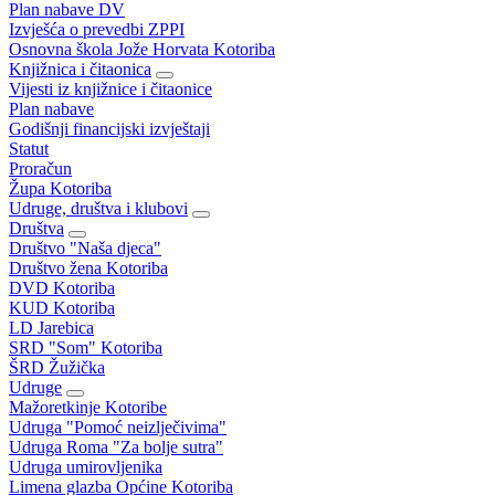
Plan nabave DV
Izvješća o prevedbi ZPPI
Osnovna škola Jože Horvata Kotoriba
Knjižnica i čitaonica
Vijesti iz knjižnice i čitaonice
Plan nabave
Godišnji financijski izvještaji
Statut
Proračun
Župa Kotoriba
Udruge, društva i klubovi
Društva
Društvo "Naša djeca"
Društvo žena Kotoriba
DVD Kotoriba
KUD Kotoriba
LD Jarebica
SRD "Som" Kotoriba
ŠRD Žužička
Udruge
Mažoretkinje Kotoribe
Udruga "Pomoć neizlječivima"
Udruga Roma "Za bolje sutra"
Udruga umirovljenika
Limena glazba Općine Kotoriba