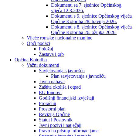
Dokumenti sa 7. sjednice Općinskog
vijeća 12.3.2026.
Dokumenti s 9. sjednice Općinskog vijeća
Općine Kotoriba 28. travnja 2026.
Dokumenti s 8. sjednice Općinskog vijeća
Općine Kotoriba 26. ožujka 2026.
Vijeće romske nacionalne manjine
Opći podaci
Položaj
Zastava i grb
Općina Kotoriba
Važni dokumenti
Savjetovanja s javnošću
Plan savjetovanja s javnošću
Javna nabava
Zaštita okoliša i otpad
EU fondovi
Godišnji financijski izvještaji
Proračun
Prostorni plan
Revizija Općine
Statut i Poslovnik
Javni pozivi i natječaji
Pravo na pristup informacijama