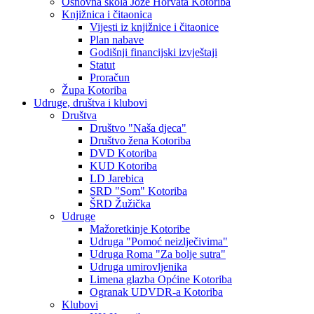
Osnovna škola Jože Horvata Kotoriba
Knjižnica i čitaonica
Vijesti iz knjižnice i čitaonice
Plan nabave
Godišnji financijski izvještaji
Statut
Proračun
Župa Kotoriba
Udruge, društva i klubovi
Društva
Društvo "Naša djeca"
Društvo žena Kotoriba
DVD Kotoriba
KUD Kotoriba
LD Jarebica
SRD "Som" Kotoriba
ŠRD Žužička
Udruge
Mažoretkinje Kotoribe
Udruga "Pomoć neizlječivima"
Udruga Roma "Za bolje sutra"
Udruga umirovljenika
Limena glazba Općine Kotoriba
Ogranak UDVDR-a Kotoriba
Klubovi